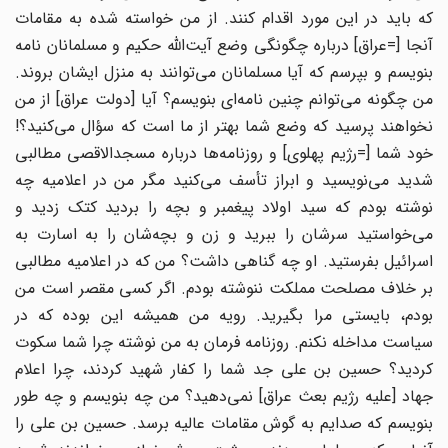
که باید در این مورد اقدام کنند. از من خواسته شده به مقامات
آنجا [=عراق] درباره چگونگى وضع آیت‌الله حکیم و مسلمانان نامه
بنویسم و بپرسم که آیا مسلمانان مى‌توانند به منزل ایشان بروند.
من چگونه مى‌توانم چنین نامه‌اى بنویسم؟ آیا [دولت عراق] از من
نخواهند پرسید که وضع شما بهتر از ما است که سؤال مى‌کنید؟!
خود شما [=رژیم پهلوی] و روزنامه‌ها درباره مسجدالاقصى مطالبى
شدید مى‌نویسید و ابراز تأسف مى‌کنید مگر من در اعلامیه چه
نوشته بودم که سید اولاد پیغمبر و بچه را بردید کتک زدید و
مى‌خواستید سرشان را ببرید و زن و بچه‌شان را به اسارت به
اسرائیل بفرستید. او چه گناهى داشت؟ من که در اعلامیه مطالبى
بر خلاف مصلحت مملکت ننوشته بودم. اگر کسى مقصر است من
بودم، بایستى مرا بگیرید. رویه من همیشه این بوده که در
سیاست مداخله نکنم. روزنامه فرمان به من نوشته چرا شما سکوت
کردید؟ حسین بن على جد شما را کفار شهید کردند، چرا اعلام
جهاد [علیه رژیم بعث عراق] نمى‌دهید؟ من چه بنویسم و چه طور
بنویسم که صدایم به گوش مقامات عالیه برسد. حسین بن على را