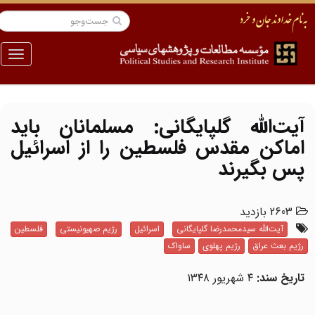
منو
آیت‌الله گلپایگانی: مسلمانان باید
اماکن مقدس فلسطین را از اسرائیل
پس بگیرند
2603 بازدید
آیت‌الله سیدمحمدرضا گلپایگانی
اسرائیل
رژیم صهیونیستی
فلسطین
رژیم بعث عراق
رژیم پهلوی
ساواک
تاریخ سند:
۴ شهریور ۱۳۴۸