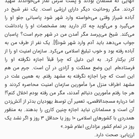
آنهایى که مسلمان بودند و پشت سرش نماز مى‌خواندند شهید
کردند. مگر روحانیت دیگر داراى ارزشى است. یک نفر شیخ در
آباده شیراز وقتى مى‌خواسته وارد شهر شود پاسبانى جلو او را
مى‌گیرد و مى‌گوید چه کار دارید بعد مشخصات او را یادداشت
مى‌کند. شیخ مى‌پرسد مگر آمدن من در شهر جرم است؟ پاسبان
جواب مى‌دهد باید آدم وارد شهر شود[!]. یک نفر از طرف من به
آباده رفته بود و خوب تبلیغ اسلامى مى‌کرد. سازمان امنیت او را از
کار برکنار کرد. به این دلیل که چرا قبلاً اجازه نگرفته او را
فرستاده‌ام. این وضع مملکت و آزادى در آن است. جرم من هم
این است که چرا اجازه نگرفته به مشهد رفتم. به همین علت در
مشهد اطراف منزل مرا مأمورین سازمان امنیت محاصره کردند و
هر جا رفتم مأمورین دنبالم آمدند، مگر من رفته بودم اخلال کنم؟!
اما درباره مسجدالاقصى، تعمیر آن توسط یهودیان بدتر از آتش‌زدن
آن است و مسلمانان نباید اجازه چنین کارى را بدهند. به منظور
همدردى با کشورهاى اسلامى ۱۰ روز یا حداقل ۳ روز و اگر نشد یک
روز در تمام کشور عزادارى اعلام شود.»
ارزیابى: صحت دارد.