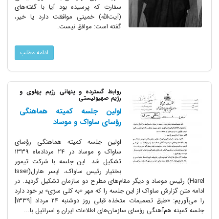
سفارت که پرسیده بود آیا با گفته‌های
(آیت‌الله) خمینی موافقت دارد یا خیر،
گفته است: موافق نیست.
ادامه مطلب
روابط گسترده و پنهانی رژیم پهلوی و
رژیم صهیونیستی
اولین جلسه کمیته هماهنگی
رؤسای ساواک و موساد
اولین جلسه کمیته هماهنگی رؤسای
ساواک و موساد در 24 مردادماه 1339
تشکیل شد. این جلسه با شرکت تیمور
بختیار رئیس ساواک،‌ ایسر هارل(Isser
Harel) رئیس موساد و دیگر مقام‌های مطرح دو سازمان تشکیل گردید. در
ادامه متن گزارش ساواک از این جلسه را که مهر «به کلی سرّی» بر خود دارد
را می‌آوریم: «طبق تصمیمات متخذه قبلی روز دوشنبه 24 مرداد [1339]
جلسه کمیته هم‌آهنگی رؤسای سازمان‌های اطلاعات ایران و اسرائیل با...