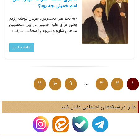
امام خمینی جه بود؟
«به نحو غیر محسوس، جریان توطئه رژیم
بعثی عراق علیه خمینی در بین متعصبین
مذهبی شایع و نتیجه را منعکس سازند.»
ادامه مطلب
11
10
9
...
3
2
1
ا را در شبکه‌های اجتماعی دنبال کنید