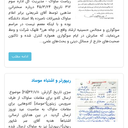
ریاست ساواک - مدیریت کل اداره سوم
۳۱۲ تاریخ: ۴۵/۳/۲۴ درباره: سخنرانی
مذهبی توسط آقای شریعتی برابر اعلام
ساواک شمیرانات نامبرده بالا استاد دانشگاه
بوده و با اینکه معمم نیست در مراسم
سوگواری و مجالس حسینیه ارشاد واقع در چاله هرز* قلهک شرکت و وعظ
می‌نماید، که منابرش در ایام سوگواری همواره کنترل شده و تاکنون
صحبت‌های خارج از مسائل دینی و بحث‌های علمی...
ادامه مطلب
ریپورتر و اشتباه موساد
سرّی تاریخ گزارش: ۳۶/۱/۱۱[۲۵] موضوع:
ارسال کادو برای مقامات ساواک از طرف
سرویس زیتون[=موساد] کادوهایی برای
مقامات ساواک به مناسبت عید نوروز
ارسال گردید. در بین هدایای ارسالی
اشتباهاً هدیه آقای سِر شاپور
رپوتر[=ریپورتر] نیز به ساواک ارسال شده