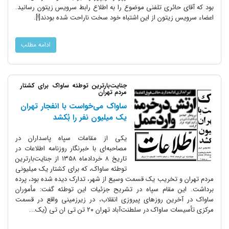
بود که آقای حائری تلفنی موضوع را به اطلاع رابط سرویس زیتون رسانید.
اعضاء سرویس زیتون از این اشتباه خود سخت ناراحت شده بودند[!].
ادامه مطلب
جنایت‌بارترین توطئه ساواک برای کشتار
مردم تهران
ساواک می‌خواست با انفجار تهران
یک میلیون نفر را بُکشد
یکی از مقامات سپاه پاسداران در
مصاحبه‌ای با خبرنگار روزنامه اطلاعات در
تاریخ ۸ خردادماه ۱۳۵۸ از جنایت‌بارترین
توطئه ساواک، که برای کشتار یک میلیونی
مردم تهران و تخریب یک قسمت وسیع از شهر، تدارک دیده شده بود، پرده
برداشت. این مقام سپاه در تشریح جزئیات این توطئه گفت: مأموران
ساواک در آخرین روزهای پیروزی انقلاب، در زیرزمینی واقع در قسمت
مرکزی تأسیسات ساواک در سلطنت‌آباد تهران ۲۰ تن تی ان تی (یک...