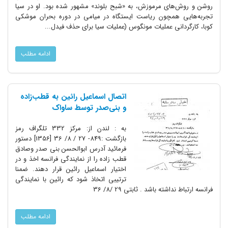
روشن و روش‌های مرموزش، به «شبح بلوند» مشهور شده بود. او در سیا
تجربه‌هایی همچون ریاست ایستگاه در میامی در دوره بحران موشکی
کوبا، کارگردانی عملیات مونگوس (عملیات سیا برای حذف فیدل...
ادامه مطلب
اتصال اسماعیل رائین به قطب‌زاده
و بنی‌صدر توسط ساواک
به : لندن از: مرکز 332 تلگراف رمز
بازگشت :849- 27 / 8/ 36 [1356] دستور
فرمائید آدرس ابوالحسن بنی صدر وصادق
قطب زاده را از نمایندگی فرانسه اخذ و در
اختیار اسماعیل رائین قرار دهند. ضمنا
ترتیبی اتخاذ شود که رائین با نمایندگی
فرانسه ارتباط نداشته باشد . ثابتی 29 /8/ 36
ادامه مطلب