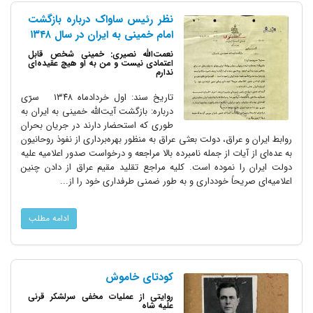
نظر رئیس ساواک درباره بازگشت
امام خمینی به ایران در سال ۱۳۴۸
نعمت‌الله نصیری: خمینی شخص قابل
اعتمادی نیست و من به او هیچ‌ عقیده‌ای
ندارم
تاریخ سند: اول خردادماه ۱۳۴۸ سرّی
درباره: بازگشت‌ آیت‌الله خمینی به ایران به
طوری که استحضار دارند در جریان بحران
روابط ایران و عراق، دولت بعثی عراق به منظور بهره‌برداری از نفوذ روحانیون
به عده‌ای از آیات از جمله نامبرده بالا مراجعه و درخواست صدور اعلامیه علیه
دولت ایران را نموده است. کلیه مراجع تقلید مقیم عراق از دادن چنین
اعلامیه‌ای صریحاً خودداری و به طور ضمنی طرفداری خود را از...
ادامه مطلب
کودتای خاموش
روایتی از عملیات مخفی سرلشکر قرنی
علیه شاه