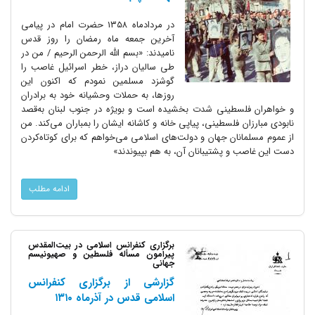
در مردادماه ۱۳۵۸ حضرت امام در پیامی
آخرین جمعه ماه رمضان را روز قدس
نامیدند: «بسم الله الرحمن الرحیم / من در
طی سالیان دراز، خطر اسرائیل غاصب را
گوشزد مسلمین نمودم که اکنون این
روزها، به حملات وحشیانه خود به برادران
و خواهران فلسطینی شدت بخشیده است و بویژه در جنوب لبنان به‌قصد
نابودی مبارزان فلسطینی، پیاپی خانه و کاشانه ایشان را بمباران می‌کند. من
از عموم مسلمانان جهان و دولت‌های اسلامی می‌خواهم که برای کوتاه‌کردن
دست این غاصب و پشتیبانان آن، به هم بپیوندند»
ادامه مطلب
برگزاری کنفرانس اسلامی در بیت‌المقدس
پیرامون مسأله فلسطین و صهیونیسم
جهانی
گزارشی از برگزاری کنفرانس
اسلامی قدس در آذرماه ۱۳۱۰