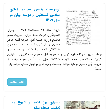
درخواست رئیس مجلس اعلای
اسلامی فلسطین از دولت ایران در
سال ۱۳۰۹
تاریخ سند: ۲۹ خردادماه ۱۳۰۹ جنرال
قنسولگری دولت علیه ایران - بیروت مقام
محترم وزارت جلیله امور خارجه البته خاطر
محترم اولیاء آن وزارت جلیله از موضوع
اختلافاتی که سال گذشته بین مسلمین و
جماعت یهود در فلسطین تولید و منجر به قتل و جرح عده کثیری از طرفین
گردید، مستحضر است. اگرچه اختلافات مزبور ظاهراً در سر قضیه براق
شریف (دیوار ندبه) و طرز عبادت جماعت یهود در پای دیوار مذکور بوده، ولی
اساساً...
ادامه مطلب
ماجرای روز قدس و شروع یک
نهضت پنجاه ساله