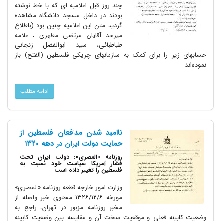
چند روز قبل اعلامیه ای که با خط نوشته
بودند در داخل مسجد دانشگاه مشاهده
گردید متن این اعلامیه چنین بود (باطلاع
میرسد آقایان مرتضی مطهری ، علامه
طباطبائی، سید ابوالفضل زنجانی
حسابهای زیر را برای کمک به سازمانهای چریکی فلسطین (الفتح) باز
نموده‌اند.
ادامه مطلب
ناامید شدن مدافعان فلسطین از
حمایت دولت ایران در دهه ۱۳۲۰
روزنامه «المصری»: دولت ایران تحت
فشار آمریکا سیاست خود نسبت به
فلسطین را تغییر داده است
وزارت امور خارجه قطعه روزنامه «المصری»
مورخه ۱۳۲۶/۱۲/۶ محتوی خبر واصله از
مخبر روزنامه مزبور در تهران، راجع به
وضعیت کابینه فعلی و موقعیت سخت آن و مقایسه بین وضعیت کابینه