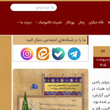
ا
نگاه دیگران
رجال
روزنگار
نشریات الکترونیک
درباره ما
ما را در شبکه‌های اجتماعی دنبال کنید
26
ردیبهشت
1405
ن با پرویز راجی
ارد هیث در
این گزارش،
ر شده بود.
لیدن فلد و