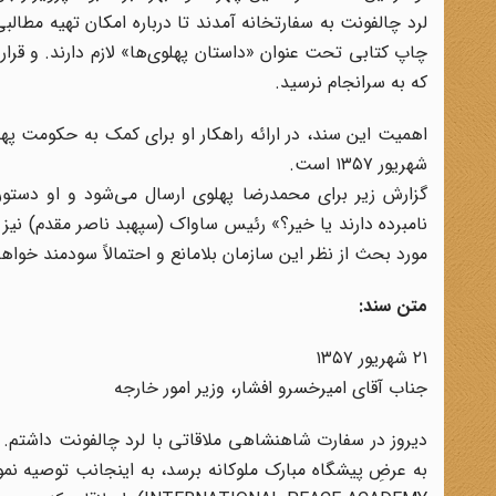
لرد چالفونت به سفارتخانه آمدند تا درباره امکان تهیه مطال
چاپ کتابی تحت عنوان «داستان پهلوی‌ها» لازم دارند. و قر
که به سرانجام نرسید.
شهریور ۱۳۵۷ است.
گزارش زیر برای محمدرضا پهلوی ارسال می‌شود و او دستور 
نامبرده دارند یا خیر؟» رئیس ساواک (سپهبد ناصر مقدم) نیز 
مورد بحث از نظر این سازمان بلامانع و احتمالاً سودمند خواهد بود.» (۴۲۹۹ / ۳۰۲ ـ 
متن سند:
۲۱ شهریور ۱۳۵۷
جناب آقای امیرخسرو افشار، وزیر امور خارجه
دیروز در سفارت شاهنشاهی ملاقاتی با لرد چالفونت داشتم. 
به عرضِ پیشگاه مبارک ملوکانه برسد، به اینجانب توصیه نم