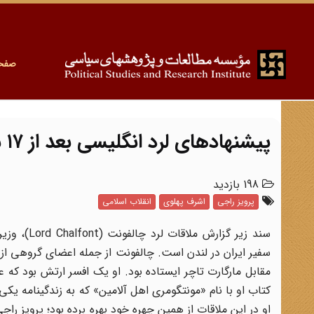
صفح
پیشنهادهای لرد انگلیسی بعد از ۱۷ شهریور ۱۳۵۷
198 بازدید
پرویز راجی
اشرف پهلوی
انقلاب اسلامی
سند زیر گ
سفیر ایران در لندن است. چالفونت از جمله اعضای گروهی از 
مقابل مارگارت تاچر ایستاده بود. او یک افسر ارتش بود که ع
کتاب او با نام «مونتگومری اهل آلامین» که به زندگینامه یک
او در این ملاقات از همین چهره خود بهره برده بود؛ پرویز ر