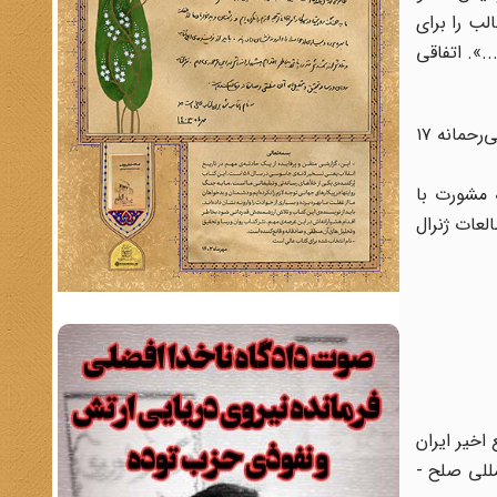
لب را برای
.». اتفاقی
اهمیت این سند، در ارائه راهکار او برای کمک به حکومت پهلوی چند روز پس از تظاهرات میلیونی مردم در نماز عید فطر و کشتار بی‌رحمانه ۱۷
 مشورت با
لعات ژنرال
اخیر ایران
مللی صلح -