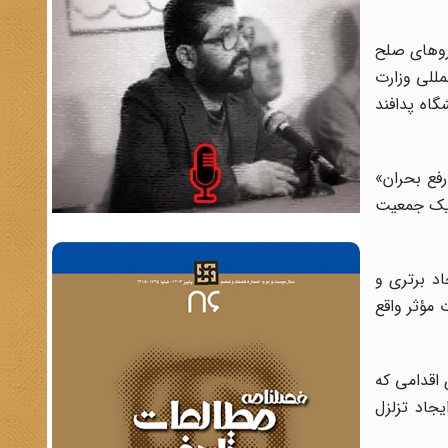
یروهای صلح
مللی وزارت
اه پدافند
أسیس شد و تخصصش در «رفع بحران»
با یک جمعیت
د برتری و
 مؤثر واقع
 اقدامی که
یجاد تزلزل