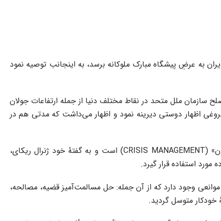
ان به عرضِ پیشگاه مبارک ملوکانه برسد، به اینجانب توصیه نمود
لح سازمان ملل متحد در نقاط مختلف دنیا از جمله ارتفاعات جولان
 فروغی اظهار دوستی دیرینه نمود و اظهار می‌داشت که مدتی هم در
به طور خلاصه، آکادمی صلح که نامبرده در حال حاضر ریاست آن را به عهده دارد، در سال ۱۹۷۰ تأسیس شد و تخصصش در «رفع بحران» (CRISIS MANAGEMENT) است و به گفتۀ خود ژنرال ریکای،
مورد استفاده قرار گیرد.
وانعی وجود دارد که از آن جمله: حل مسالمت‌آمیز قضیه، مصالحه،
ۀ خودکار متوسل گردید.