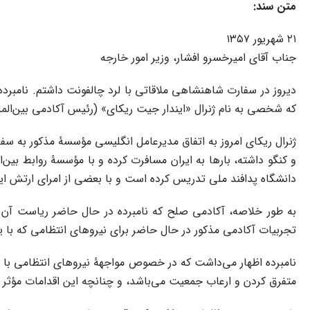
متن سند:
۲۱ شهریور ۱۳۵۷
جناب آقای امیرخسرو افشار، وزیر امور خارجه
دیروز در سفارت شاهنشاهی ملاقاتی با لرد چالفونت داشتم. نامبرد
که شخصی به نام ژنرال «ایندار جیت ریکای» (رئیس آکادمی بین‌المللی صلح - INTERNATIONAL PEACE ACADEMY
ژنرال ریکای امروز به اتفاق مدیرعامل انگلیسی مؤسسۀ مذکور به سف
و کنگو داشته، بارها به ایران مسافرت کرده و با مؤسسۀ روابط بین
دانشگاه پدافند ملی تدریس کرده است و با بعضی از امرای ارتش ایر
تجربیات آکادمی مذکور در حال حاضر برای نیروهای انتظامی که با یک
نامبرده اظهار می‌داشت که در خصوص مواجهۀ نیروهای انتظامی با ی
متفرق کردن و ارعاب جمعیت می‌باشد، و چنانچه این اقدامات مؤثر واق