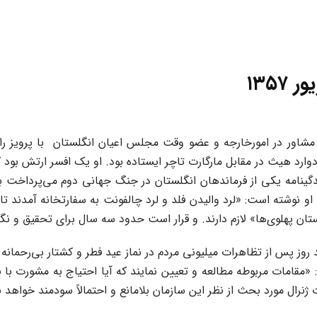
اقات لرد چالفونت (Lord Chalfont)، وزیر سابق مشاور در امورخارجه و عضو وقت مجلس اعیان
وارد هیث در مقابل مارگارت تاچر ایستاده بود. او یک افسر ارتش بود ک
ندگینامه یکی از فرماندهان انگلستان در جنگ جهانی دوم می‌پرداخت به
او نوشته است: «لرد والیدن فلد و لرد چالفونت به سفارتخانه آمدند 
ستان پهلوی‌ها» لازم دارند. و قرار است حدود سه سال برای تحقیق و ن
تظاهرات میلیونی مردم در نماز عید فطر و کشتار بی‌رحمانه ۱۷ شهریور ۱۳۵۷ است.
«مقامات مربوطه مطالعه و تعیین نمایند که آیا احتیاج به مشورت با ن
بحث از نظر این سازمان بلامانع و احتمالاً سودمند خواهد بود.» (۴۲۹۹ / ۳۰۲ ـ ۳ / 