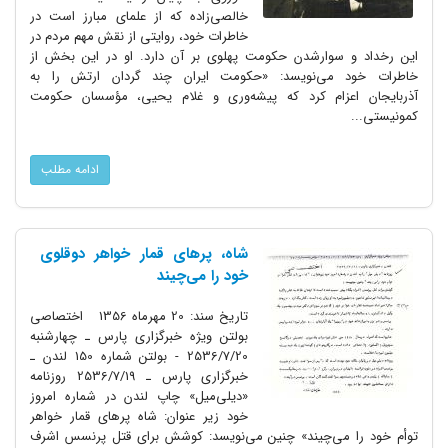
خالصی‌زاده که از علمای مبارز است در
خاطرات خود، روایتی از نقش مهم مردم در
این رخداد و سوارشدن حکومت پهلوی بر آن دارد. او در این بخش از
خاطرات خود می‌نویسد: «حکومت ایران چند گردان ارتش را به
آذربایجان اعزام کرد که پیشه‌وری و غلام یحیی، مؤسسان حکومت
کمونیستی...
ادامه مطلب
شاه، پرهای قمار خواهر دوقلوی
خود را می‌چیند
تاریخ سند: 20 مهرماه 1356 اختصاصی
بولتن ویژه خبرگزاری پارس ـ چهارشنبه
2536/7/20 - بولتن شماره 150 لندن ـ
خبرگزاری پارس ـ 2536/7/19 روزنامه
«دیلی‌میل» چاپ لندن در شماره امروز
خود زیر عنوان: شاه پرهای قمار خواهر
توأم خود را می‌چیند» چنین می‌نویسد: کوشش برای قتل پرنسس اشرف