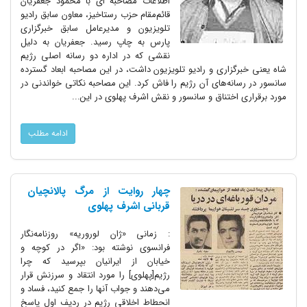
اطلاعات مصاحبه ای با محمود جعفریان
قائم‌مقام حزب رستاخیز، معاون سابق رادیو
تلویزیون و مدیرعامل سابق خبرگزاری
پارس به چاپ رسید. جعفریان به دلیل
نقشی که در اداره دو رسانه اصلی رژیم
شاه یعنی خبرگزاری و رادیو تلویزیون داشت، در این مصاحبه ابعاد گسترده
سانسور در رسانه‌های آن رژیم را فاش کرد. این مصاحبه نکاتی خواندنی در
مورد برقراری اختناق و سانسور و نقش اشرف پهلوی در این...
ادامه مطلب
چهار روایت از مرگ پالانچیان
قربانی اشرف پهلوی
: زمانی «ژان لوروریه» روزنامه‌نگار
فرانسوی نوشته بود: «اگر در کوچه و
خیابان از ایرانیان بپرسید که چرا
رژیم[پهلوی] را مورد انتقاد و سرزنش قرار
می‌دهند و جواب آنها را جمع کنید، فساد و
انحطاط اخلاقی رژیم در ردیف اول پاسخ