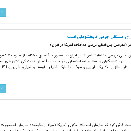
اد
شوری مستقل جرمی نابخشودنی است
 «کنفرانس بین‌المللی بررسی مداخلات آمریکا در ایران»
دوشنبه ۱۲ خردادماه ۱۳۵۹ «کنفرانس بین‌ال
دان و روزنامه‌نگاران و فعالین ضداستعماری در قالب هیأت‌های نمایندگی کشورهای م
ستان، مالزی، مکزیک، فیلیپین، سوئد، دانمارک، اسپانیا، لهستان، شیلی، شوروی، انگلس
اد
امه واشنگتن پست فاش کرد که سازمان اطلاعات مرکزی آمریکا (سیا) از باقیمانده سازمان استخبارا
ن اوضاع داخلی ایران استفاده می‌کند. این خبر نشان‌دهنده یک پیوستگی تاریخی در به