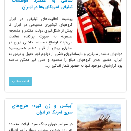
نگاهی به عملکرد مؤسسات
تبلیغی آمریکایی‌ها‌ در‌ ایـران‌
پیشینه فعالیت‌های تبلیغی در ایران
گروههای تبشیری مسیحی در ایران تا‌
پیش از شکل‌گیری دولت مقتدر و منسجم
صـفویه به‌ صورت پراکنده فعالیت
می‌کردند.اوضاع‌ نامساعد داخلی ایران در‌
سالهای‌ پیش از قرن دهـم‌ هجری،نبود
دولتهای مـقتدر مـرکزی و نابسامانیهای ناشی از تهاجم قوم مغول و تیمور به
ایران، حضور جدی گروههای مبلّغ را محدود و حتی غیر ممکن ساخته
بود.گزارشهای موجود‌ تنها به‌ حضور شمار اندکی از...
ادامه مطلب
آیبکس و ژن تیره؛ طرح‌های
سری امریکا در ایران
در سراسر دوران جنگ سرد، ایالات متحده
هر روز چندین سورتی پرواز را در اطراف