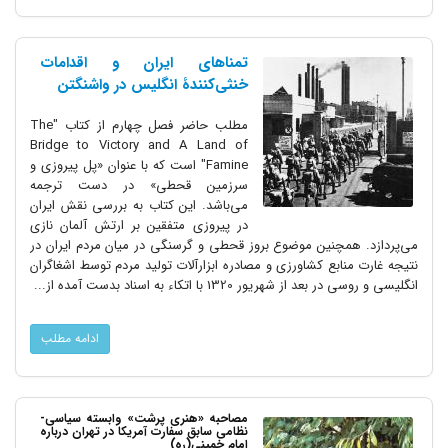
تمناهای ایران و اقدامات
خنثی‌کنندۀ انگلیس در واشنگتن
مطلب حاضر فصل چهارم از کتاب "The
Bridge to Victory and A Land of
Famine" است که با عنوان «پل پیروزی و
سرزمین قحطی» در دست ترجمه
می‌باشد. این کتاب به بررسی نقش ایران
در پیروزی متفقین بر ارتش آلمان نازی
می‌پردازد. همچنین موضوع بروز قحطی و گرسنگی در میان مردم ایران در
نتیجه غارت منابع کشاورزی و مصادره ابزارآلات تولید مردم توسط اشغاگران
انگلیسی و روسی در بعد از شهریور 1320 با اتکاء به اسناد بدست آمده از...
ادامه مطلب
مصاحبه «هنری پرشت»​ وابسته سیاسی-
نظامی سابق سفارت آمریکا در تهران درباره
امام خمینی(ره)