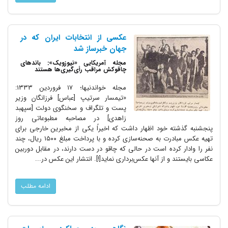
عکسی از انتخابات ایران که در
جهان خبرساز شد
مجله آمریکایی «نیوزویک»: باندهای
چاقوکش مراقب رأی‌گیری‌ها هستند
مجله خواندنیها؛ ۱۷ فروردین ۱۳۳۳:
«تیمسار سرتیپ [عباس] فرزانگان وزیر
پست و تلگراف و سخنگوی دولت [سپهبد
زاهدی] در مصاحبه مطبوعاتی روز
پنجشنبه گذشته خود اظهار داشت که اخیراً یکی از مخبرین خارجی برای
تهیه عکس مبادرت به صحنه‌سازی کرده و با پرداخت مبلغ ۱۵۰۰ ریال، چند
نفر را وادار کرده است در حالی که چاقو در دست دارند، در مقابل دوربین
عکاسی بایستند و از آنها عکس‌برداری نماید[!]. انتشار این عکس در...
ادامه مطلب