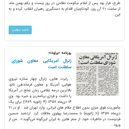
طرح، قرار بود پس از اعلام جکومت نظامی در روز بیست و یکم بهمن ماه،
از ساعت 20 آن روز، کودتاچیان اقدام به دستگیری رهبران انقلاب کرده و به
این...
ادامه مطلب
روزنامه «پراودا»:
ژنرال آمریکایی معاون شورای
سلطنت است
: رابرت هایزر، ژنرال‌ چهار ستاره نیروی
هوایی آمریکا و معاون فرماندهی ناتو،
بالاترین درجه نظامی زمان صلح در آمریکا
را داشت و فردی برنامه‌ریز و خبره بود. وی
14 دی‌ماه 1357 (4 ژانویه 1979) برای یک
مأموریت فوق سرّی بدون اطلاع مقام های ایرانی، وارد تهران شد . او در 21
دی‌ماه 1357 (11 ژانویه) با محمدرضا پهلوی ملاقات کرد. ارتشبد حسین
فردوست در خاطرات خود، از سفر هایزر به ایران این‌گونه می‌گوید:«...من از
ورود...