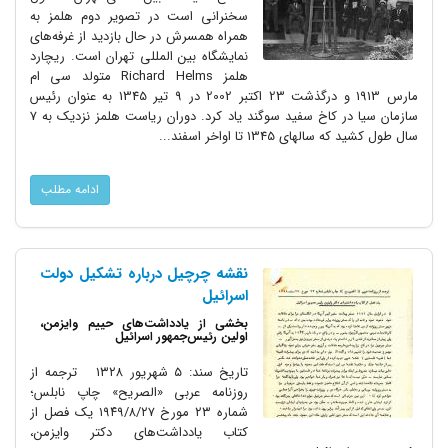
سخنرانی است در تصویر دوم هلمز به
همراه همسرش در حال بازدید از غرفه‌های
نمایشگاه بین المللی تهران است. ریچارد
هلمز Richard Helms متولد سی ام
مارس 1913 و درگذشت 23 اکتبر 2002 در 9 تیر 1345 به عنوان رئیس
سازمان سیا در کاخ سفید سوگند یاد کرد. دوران ریاست هلمز نزدیک به 7
سال طول کشید که سالهای 1345 تا اواخر اسفند...
ادامه مطلب
نقشه چرچیل درباره تشکیل دولت
اسرائیل
بخشی از یادداشت‌های حییم وایزمن،
اولین رئیس‌جمهور اسرائیل
تاریخ سند: ۵ شهریور ۱۳۲۸ ترجمه از
روزنامه عربی «الصریح» چاپ نابلس؛
شماره ۲۳ مورخ ۱۹۴۹/۸/۲۷ یک فصل از
کتاب یادداشت‌های دکتر وایزمن،