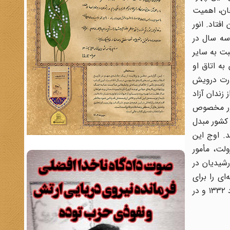
خان، اهمیت
فتاد. انور
سه سال در
بت به سایر
به اتاق او
ورت درویش
ن با احترام از زندان آزاد
اور مخصوص
 کشور مبدل
د. اوج این
لت، مأمور
ران رشیدیان در
ای را برای
بازگرداندن قدرت به شاه تدارک ببینند و بر اجرای آن توافق کنند. بدین‌ترتیب برادران رشیدیان نقش مهمی در اجرای کودتای ۲۸ مرداد ۱۳۳۲ و در