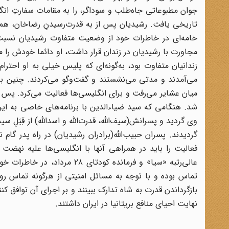
جوان مطبوعاتی جاه‌طلب و سوداگر، را به مقامات سفارتِ ا
تاریخی یافت. رشیدیان پس از به قدرت‌رسیدنِ رضاخان، همانن
خامه‌ای در خاطرات خود از وضعیت متفاوت رشیدیان نسبت به
مجاورت با رشیدیان در زندان قرار داشت، او دائما خودش را 
زندانیان متفاوت بود، به‌گونه‌ای که پلیس خیلی به او احترا
می‌آمدند و مدتی می‌نشستند و گفت‌وگو می‌کردند. چنین ب
شد. هنگامی‌ که سید ضیاءالدین با برنامه‌های خاصی به ای
وی گردید و پسرانش(سیف‌الله، قدرت‌الله و اسدالله) از قِبَل
گردیدند. پسران حبیب‌الله(برادران رشیدیان) در راه پدر گام 
فعالیت را باید در همراهی آنها با انگلیسی‌ها علیه نه
عالی‌رتبه «سیا» و فرمانده کود
تماس بوده و با توجه به مسائل امنیتی از هرگونه تماس رودر
نهایت احیای منافع بریتانیا در ایران داشتند.