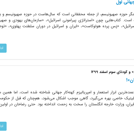
هانی اول
شگر حوزه صهیونیسم، از جمله محققانی است که سال‌هاست در حوزه صهیونیسم و 
 است. کتاب‌هایی چون «استراتژی پیرامونی اسرائیل»، «سازمان‌های یهودی و صهی
سرائیل»، «پَس پرده هولوکاست»، «ایران و اسرائیل در دوران سلطنت پهلوی»، «توط
اد
 کودتای سوم اسفند ۱۲۹۹
ن»!
ده‌ترین ابزار استعمار و امپریالیزم کهنه‌کار جهانی شناخته شده است، اما همین 
پلیتیک خاصی بهره می‌گیرد، گاهی موجب اشکال می‌شود، هم‌چنان که قبل از حکوم
ایران، وزارت خارجه انگلستان را سخت به زحمت انداخته بود. حتی رضاخان در اولی
اد