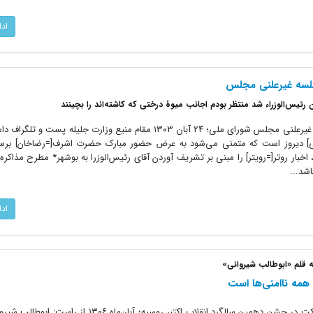
اد
جلسه غیرعلنی مجلس
رئیس‌الوزراء شد منتظر بودم اجانب میوۀ درختی که کاشته‌اند را بچینند
نطق تاریخی آیت الله مدرس در جلسه غیرعلنی مجلس شورای ملی؛ ۲۴ آبان ۱۳۰۳ مقام منیع وزارت جلیله 
] دیروز است که متمنی می‌شود به عرض حضور مبارک حضرت اشرف[=رضاخان] برسا
اخبار روتر[=رویتر] را مبنی بر تشریف آوردن آقای رئیس‌الوزرا به بوشهر* مطرح مذاکره ق
شد...
اد
 قلم «ابوطالب شیروانی»
همه ناامنی‌ها است
چهار نفر از اعضای هیأت ایران برای شرکت در جشن‌ دهمین سالگرد انقلاب اکتبر روسیه؛ آبان‌