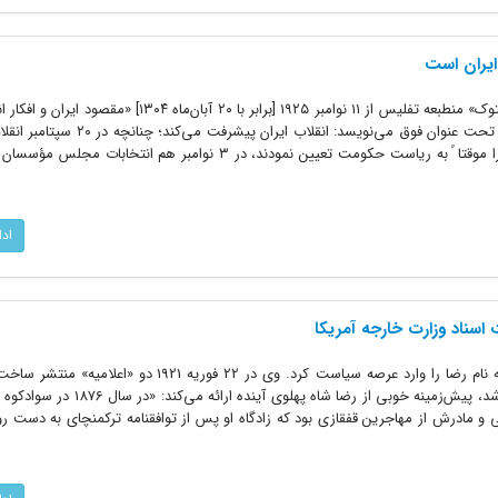
یران است
ترجمه از روزنامه نمره ۱۰۲۵ «زاریا ووستوک» منطبعه تفلیس از ۱۱ نوامبر ۱۹۲۵ [برابر با ۲۰ آبان‌
روزنامه ایزویستیا در مسکو از ۱۰ نوامبر تحت عنوان فوق می‌نویسد: انقلا
۲۱ اکتبر [احمد] شاه را خلع و رضاخان را موقتا ً به ریاست حکومت تعیین نمودند، در ۳ نوامبر هم ان
اد
کودتای 21 فوریه 1921 افسر گمنامی به نام رضا را وارد عرصه سیاست کرد. وی در 22 فوریه 921
کوتاهی که در آوریل سال 1923 آماده شد، پیش‌زمینه خوبی از رضا شاه پهل
ی و مادرش از مهاجرین قفقازی بود که زادگاه او پس از توافقنامه ترکمنچای به دست رو