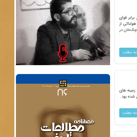
رابر قوای
هولناکی از
 به قدرت رساند، کوچک‌خان در
امه مطلب
 زمینه های
ع شده بود.
امه مطلب