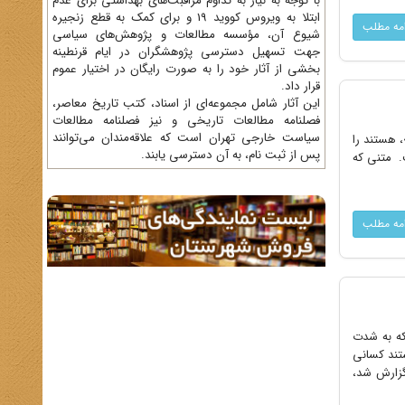
با توجه به نیاز به تداوم مراقبت‌های بهداشتی برای عدم
ابتلا به ویروس کووید 19 و برای کمک به قطع زنجیره
امه مطلب
شیوع آن، مؤسسه مطالعات و پژوهش‌های سیاسی
جهت تسهیل دسترسی پژوهشگران در ایام قرنطینه
بخشی از آثار خود را به صورت رایگان در اختیار عموم
قرار داد.
این آثار شامل مجموعه‌ای از اسناد، کتب تاریخ معاصر،
فصلنامه‌ مطالعات تاریخی و نیز فصلنامه مطالعات
سیاست خارجی تهران است که علاقه‌مندان می‌توانند
، هستند را
پس از ثبت نام، به آن دسترسی یابند.
ت. متنی که
امه مطلب
د. شاه که به شدت
ستند کسانی
 همان‌طور که در گزارش شماره 3 به تاریخ 6 ژانویه 10 صبح، گزارش شد،