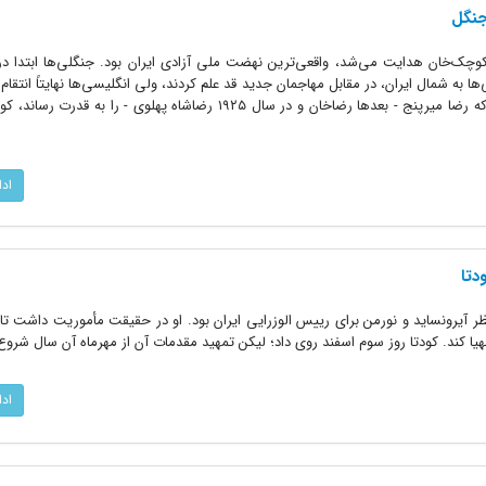
جنگل
‌خان هدایت می‌شد، واقعی‌ترین نهضت ملی آزادی ایران بود. جنگلی‌ها ابتدا در ب
ا به شمال ایران، در مقابل مهاجمان جدید قد علم کردند، ولی انگلیسی‌ها نهایتاً انتقام 
آنها گرفتند. پس از کودتای فوریه ۱۹۲۱ که رضا میرپنج - بعدها رضاخان و در سال ۱۹۲۵ رضاشاه پهلوی - را
اد
دتا
 نظر آیرونساید و نورمن برای رییس الوزرایی ایران بود. او در حقیقت مأموریت داشت تا
 مهیا کند. کودتا روز سوم اسفند روی داد؛ لیکن تمهید مقدمات آن از مهرماه آن سال شرو
اد