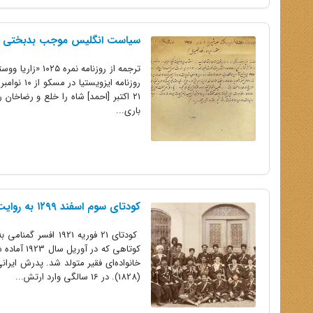
سیاست انگلیس موجب بدبختی ا
باری...
کودتای سوم اسفند ۱۲۹۹ به روایت اسناد وزارت خارجه آمریکا
خانواده‌ای فقیر متولد شد. پدرش ایران
(1828). در 16 سالگی وارد ارتش...