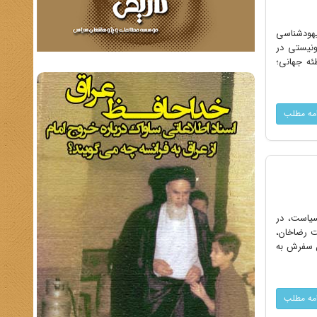
یهودشناسی
ونیستی در
ئه جهانی؛
امه مطلب
سیاست، در
ت رضاخان،
ن سفرش به
امه مطلب