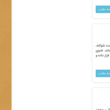
امه مطلب
پست و تلگراف دامت شوکته،
نند. فدوی
رار داده و
امه مطلب
ماه ۱۳۰۶ از راست: ابوطالب شیروانی، محمد