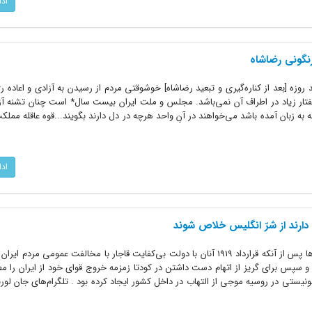
اد
نگونی رضاشاه
عات؛ ۳ مهر ۱۳۲۰: «این چند روزه [بعد از کناره‌گیری و تبعید رضاشاه] خوشوقتی مردم از رسیدن به آزادی و اعا
ار زیاد در اطراف آن نمی‌باشد. مجلس و ملت ایران بیست سال* است چنان تشنه آزا
 به زبان آمده باشد می‌خواهند در آنِ واحد هرچه در دل دارند بگویند...قوه عاقله مملک
اد
و دارند از شرّ انگلیس خلاص شوند
در پاییز و زمستان سال 1299 انگلیسی‌ها پس از آنکه قرارداد 1919 آنان با دولت بی‌کفایت قاجار با مخالفت عمومی م
 و سپس برای گریز از اتهام دست داشتن در کودتا زمزمه خروج قوای خود از ایران را م
مونیستی در روسیه موجی از التهاب در داخل کشور ایجاد کرده بود . تلگرام‌های جان لو