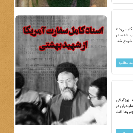
ماه ۱۳۰۴] «مقصود ایران و افکار انگلیسی‌ها»
ب ایران پیشرفت می‌کند؛ چنانچه در ۲۰ سپتامبر انقلاب شده، در
تخابات مجلس مؤسسان شروع شد.
امه مطلب
1 دو «اعلامیه» منتشر ساخت. بیوگرافی
وی آینده ارائه می‌کند: «در سال 1876 در سوادکوه مازندران در
س‌ها افتاد