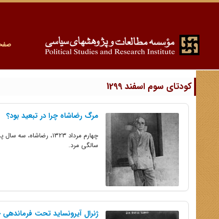
صفح
کودتای سوم اسفند 1299
مرگ رضاشاه چرا در تبعید بود؟
سالگی مرد.
ژنرال آیرونساید تحت فرماندهی 