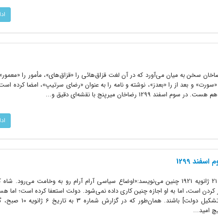
اد
رضاخان سخن به میان می‌آورد که در آن لغت قزاق‌هائی را «قزاق‌های»، مأمور را «معمور»
 «سورت» و بعد از را «بعدز»، نوشته و نامه را به ‌عنوان «رضای سرتیپ»، امضا کرده اس
1299 رضاخان میرپنج با نقشه‌ای دقیق و...
اد
سفند 1299
کالدول کاردار وقت آمریکا در ایران در 21 ژانویه 1921 چنین می‌نویسد:«اوضاع سیاسی آرام آرام رو به وخامت می‌رو
 کردن است، اما به او اجازه چنین کاری داده نمی‌شود. دولت استعفا کرده است؛ اما ه
که درصدد بر عهده گرفتن مسئولیت [تشکیل دولت] باشند.
چ امید...