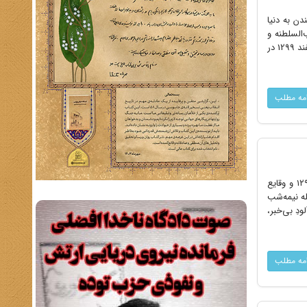
Sir Rufus ) یا «لرد ریدینگ»، سیاستمدار یهودی - انگلیسی، در سال 1860 در لندن به دنیا
تعفا داد تا نایب‌السلطنه و
فرماندار کل هند شود. در همین ایام بود که ژنرال ادموند آیرونساید، از فرماندهان تحت امر نایب‌السلطنه هند، کودتای سوم اسفند 1299 در
امه مطلب
حسین مکی نویسنده کتاب مشهور «تاریخ بیست‌ساله ایران» در جلد اول این کتاب به شرح کاملی از کودتای سوم اسفند ۱۲۹۹ و وقایع
له نیمه‌شب
دِ بی‌خبر،
امه مطلب