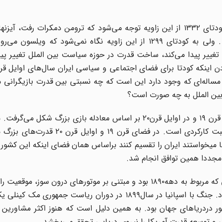
آقای دکتر ابراهیم متقی با بیان این مطلب که در ایران به کودتای ۱۳۳۲ از این زاویه توجه می‌شود که ترومن دمکرات
خواه آمد و یک کودتایی به مشارکت انگلیس شکل گرفت . ولی به کودتای ۱۲۹۹ از این زاویه نگاه نمی‌شود 
غییر پیدا می‌کند، ساخت قدرت در حوزه سیاست بین الملل تغییر پید
ه وجود می‌آید. اثبات کردن اینکه کودتا برای فضای اجتماعی و سیاسی ایران سال‌های اوایل
ساله‌ای که وجود دارد این است که چه نسبتی بین قدرت بازیگرانی م
ین الملل به چه صورت است؟
واقعیت این است که شکل‌بندی مسلط سیاست در ایران در قرن ۱۹ و در اوایل قرن۲۰ بر اساس معادله بازی بزرگ
بزرگ مبتنی بر همان معادله مثبت عملی است. یا موازنه مثبت کارکردی است. در فض
د درسال۱۹۰۷ انگلیسی‌ها و روسها میخواستند ایران را تقسیم کنند براساس همان فضای اینکه این 
آمریکا یک قدرت نوظهوری بود که در موج دوم انقلاب صنعتی که مربوط به دهه۱۸۹۰ بود و مبتنی بر موتورهای درون
را ارتقا داده بود .آمریکا دیگر از پوسته مونروئه خارج شده بود. جنگ با اسپانیا در سال۱۸۹۹ در دوران ریا
ور دردریاهای جهان بود. به همین دلیل است که هنوز اکثر مشاورین 
ایی و توسعه قدرت آمریکا را نیروی دریایی تحقق می‌بخشد.