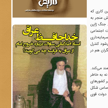
ن کاری که
تش منجر به
. جنگ ژاپن
ت اجتماعی
رمایه‌داری
‌شود کنترل
گران هم در
ند می‌کند.
د. مخالفت آمریکا نه به خاطر
 سرمشق سایر کشورهای
براساس شکل
. دولت قوی