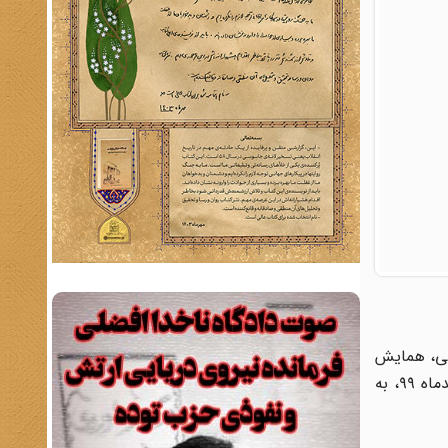
اسلامی، همایش
نیم‌روزه «پس از یک قرن؛ واکاوی کودتای سوم اسفند ۱۲۹۹» با حضور و سخنرانی اساتید برجسته، صبح روز یکشنبه مورخ ۳ اسفندماه ۹۹، به