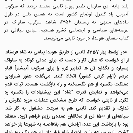
بلند پایه این سازمان نظیر پرویز ثابتی معتقد بودند که سرکوب
آخرین راه کنترل اوضاع کشور است به همین دلیل در طول
ماه‌های منتهی به زمستان 1356، شاهد سرکوب ساواک در
عرصه‌های سیاسی و اجتماعی کشور هستیم. عباس میلانی در
کتاب معمای هویدا، در مورد ثابتی می‌نویسد:
«در اواسط بهار 1357، ثابتی از طریق هویدا پیامی به شاه فرستاد.
از او خواست که عنان کار را دست کم برای مدتی کوتاه به ساواک
بسپارد و بگذارد آن ها تدابیر لازم را برای سرکوب [بیشتر] قیام
مردم (آرام کردن کشور) اتخاذ کنند. می‌گفت هنوز شیرازه‌ی
مملکت یکسره از هم نگسیخته و راه بازگشت هست. ثبات قدم
می‌خواهد و نمایش قدرت "شاه" این پیشنهادات را یکسره رد
نکرد. از ثابتی خواست که طرح مشخص عملیات مورد نظرش را
تدارک و تقدیم کند. ثابتی هم به سرعت مشغول به کار شد.
سیاهه‌ای از 1500 تن از مخالفان عمده‌ی رژیم فراهم آورد. معتقد
بود با بازداشت این عده، آرامش هم بلافاصله به شهرها باز خواهد
گشت. این سیاهه را در اختیار شاه قرار داد. او هم یک روز تمام