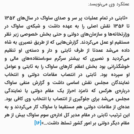
عملکرد وی می‌نویسد:
«ثابتی
در
تمام
عملیات
پر
سر و صدای
ساواک
در
سال‌های
1352
ا
1356
نقش
اصلی
را
به
عهده
داشت
و
شبکه‌ی
ساواک
در
زارتخانه‌ها
و
سازمان‌های
دولتی
و
حتی
بخش
خصوصی
زیر
نظر
مستقیم
او
عمل
می‌کردند.
گزارش‌هایی
که
از
طریق
نصیری
به
شاه
اده
می‌شد
عمدتا
از
طرف
ثابتی
و
دار و دسته‌ی
او
تنظیم
می‌گردید
و
نصیری
که
بیشتر
سرگرم
سوءاستفاده‌های
مالی
و
وشگذرانی
بود
بخش
اعظم
کارهای
ساواک
را
به
ثابتی
و
عوامل
و
سپرده
بود.
ثابتی
در
انتصاب
مقامات
دولتی
و
انتخاب
نمایندگان
مجلس
نقش
اساسی
داشت
و
گزارش
منفی
ساواک
رباره‌ی
هرکس
که
نامزد
احراز
یک
مقام
دولتی
یا
نمایندگی
جلس
می‌شد
برای
جلوگیری
از
انتصاب
یا
انتخاب
وی
کافی
بود.
ده‌ای
از
مقامات
دولتی
هم
مستقیما
با
ساواک
کار
می‌کردند
و
به
این
ترتیب
ثابتی
در
مقام
مدیر
کل
اداره‌ی
سوم
ساواک
بیش
از
هر
مقام
دیگر
دولتی
بر
امور
کشور
تسلط
داشت...»
[16]