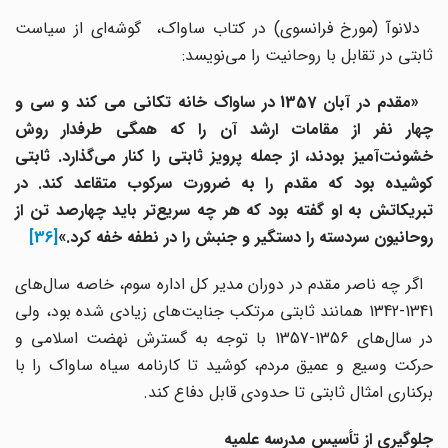
دلانوآ (مورخ فرانسوی) در کتاب ساواک، گوشه‌ای از سیاست
ثابتی در تقابل با روحانیت را می‌نویسد:
«مقدم در آبان 1357 در ساواک خانه تکانی می کند و سی و
چهار نفر از مقامات ارشد آن را که همگی طرفدار روش
خشونت‌آمیز بودند، از جمله پرویز ثابتی را کنار می‌گذارد. ثابتی
کوشیده بود که مقدم را به ضرورت سرکوب متقاعد کند. در
تبریکاتش به او گفته بود که هر چه سریع‌تر باید چهارصد تن از
روحانیون سردسته را دستگیر و جنبش را در نطفه خفه کرد.»
[36]
اگر چه ناصر مقدم در دوران مدیر کل اداره سوم، خاصه سال‌های
1341-1342 همانند ثابتی مرتکب جنایت‌های زیادی شده بود، ولی
در سال‌های 1356-1357 با توجه به گسترش نهضت اسلامی و
حرکت وسیع و عمیق مردم، کوشید تا کارنامه سیاه ساواک را با
برکناری امثال ثابتی تا حدودی قابل دفاع کند.
جلوگیری از تأسیس مدرسه علمیه