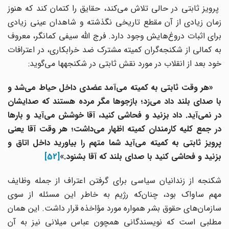
پرویز ثابتی در حالی تلاش می‌کند، حقایق را کتمان کند که هنوز
زمان زیادی از آن مقطع تاریخی نگذشته و شاهدان عینی زیادی
برای اثبات دروغ‌هایش وجود دارد. فرج الله سیفی کمانگر، معروف
به کمالی از شکنجه‌گران کمیته مشترک ضد خرابکاری، در اعترافات
خود بعد از انقلاب در مورد نقش ثابتی در شکنجه­ها می‌گوید:
«هر وقت ثابتی به کمیته می‌آمد عضدی داخل حیاط می‌شد و
با صدای بلند داد می‌زد؛ بازجوها مگر مرده هستند که صدایشان
در نمی‌آید. داد بزنید و فحاشی کنید، آقا خوشش می‌آید و بارها
در جمع کلیه کارمندان کمیته اظهار می‌داشت؛ هر وقت آقا یعنی
پرویز ثابتی به کمیته می‌آید شما متهم را بیاورید داخل اتاق و
بزنید و فحاشی کنید با صدای بلند که آقا بشنود.»
[52]
شکنجه از زندانیان سیاسی برای گرفتن اعتراف از جمله وظایف
مهم ساواک بود، چنان‌که رژیم به خاطر این مسئله از سوی
سازمان‌های حقوق‌ بشر همواره مورد مؤاخذه قرار داشت. این همان
مطلبی است که نویسندگانی همچون عباس میلانی نیز به آن