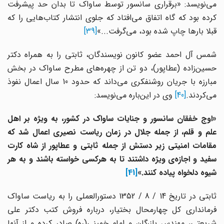
می‌نویسد: «برقراری سانسور توسط ساواک تا بدان حد پیشرفت
کرده بود که گاه اتفاق می‌افتاد که جلوی انتشار کتاب‌هایی را که
قبلا بارها چاپ شده بود، می‌گرفت...»
[39]
شمس آل احمد عضو کانون نویسندگان، ثابتی را به همراه دکتر
حسین‌زاده (عطاپور)، دو تن از چهره‌های مطرح ساواک در بخش
مبارزه با جریان روشنفکری می‌داند که حدود 10 سال اعمال نفوذ
می‌کردند.
[40]
وی در این‌باره می‌نویسد:
«اوج خفقان سانسور و جنایات ساواک در کشور، به ویژه بر اهل
علم و قلم، از جمله جلال در زمان ریاست نصیری اعمال شد که
مقامات امنیتی زیر دستش از جمله ثابتی و عطاپور از شاه کارت
سفید و اجازه‌ی ویژه داشتند تا به هرکسی خواسته باشند و به هر
شیوه دلخواه پیاده کنند.»
[41]
ثابتی در تاریخ 14 / 8 / 1352 دستورالعملی را به ریاست ساواک
فرمانداری کل چهارمحال بختیار، درباره فروش کتب دکتر علی
شریعتی، مهندس بازرگان و امام خمینی(ره) صادر کرده و از آنها