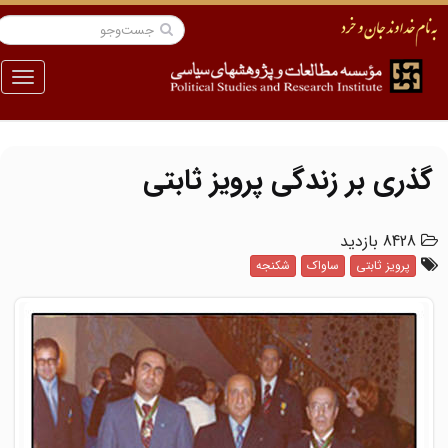
منو
گذری بر زندگی پرویز ثابتی
8428 بازدید
پرویز ثابتی
ساواک
شکنجه