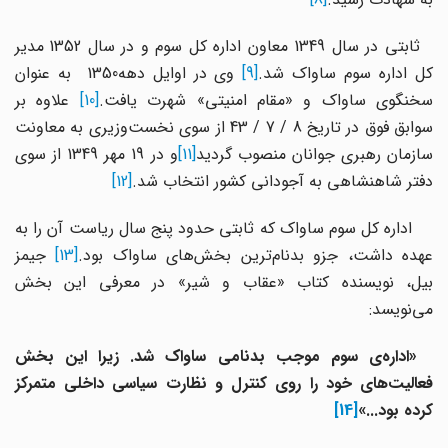
ثابتی در سال 1349 معاون اداره کل سوم و در سال 1352 مدیر
ل اداره سوم ساواک شد.
[9]
وی در اوایل دهه1350 به عنوان
سخنگوی ساواک و «مقام امنیتی» شهرت یافت.
[10]
علاوه بر
سوابق فوق در تاریخ 8 / 7 / 43 از سوی نخست‌وزیری به معاونت
ازمان رهبری جوانان منصوب گردید
[11]
و در 19 مهر 1349 از سوی
دفتر شاهنشاهی به آجودانی کشور انتخاب شد.
[12]
اداره کل سوم ساواک که ثابتی حدود پنج سال ریاست آن را به
هده داشت، جزو بدنام‌ترین بخش‌های ساواک بود.
[13]
جیمز
بیل، نویسنده کتاب «عقاب و شیر» در معرفی این بخش
می‌نویسد:
«اداره‌ی سوم موجب بدنامی ساواک شد. زیرا این بخش
فعالیت‌های خود را روی کنترل و نظارت سیاسی داخلی متمرکز
کرده بود...»
[14]