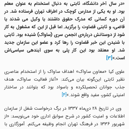
«در سال آخر دانشگاه، ثابتی به دنبال استخدام به عنوان معلم
بود. او به یکی از مدارس کوچک در اطراف تهران فرستاده شد. در
آن دوره کسانی که مدرک حقوق داشتند یا وکیل می شدند یا
قاضی، و ثابتی قضاوت را برگزید. اما قبل از این که مشغول به کار
شود از دوستانش درباره‌ی انجمن سری (ساواک) شنیده بود. ثابتی
با شنیدن این خبر قضاوت را رها کرد و عضو این سازمان جدید
شد. او معتقد بود این کار پلی به سوی آینده­ی سیاسی‌اش
است.»
[3]
علوی کیا «معاون ساواک» اهداف ساواک را از استخدام عناصری
نظیر ثابتی این‌گونه بیان می‌کند: «آغاز فعالیت ساواک، هدف
جذب جوانان تحصیلکرده و باسواد بود که بتوانند در ساختار
امنیتی کشور، مفید واقع شوند.»
[4]
وی در تاریخ 28 دی‌ماه 1337 در برگ درخواست شغل از سازمان
اطلاعات و امنیت کشور در شرح سوابق اداری خود می‌نویسد: «از
شهریور 1336 در فرهنگ تهران انجام وظیفه می‌کنم. آموزگاری با