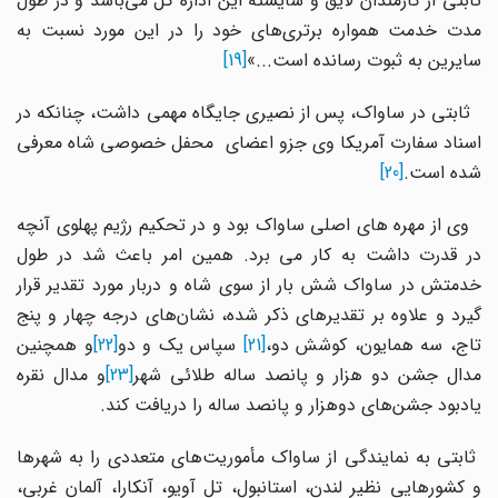
ثابتی از کارمندان لایق و شایسته این اداره کل می‌باشد و در طول
مدت خدمت همواره برتری‌های خود را در این مورد نسبت به
سایرین به ثبوت رسانده است...»
[19]
ثابتی در ساواک، پس از نصیری جایگاه مهمی داشت، چنانکه در
اسناد سفارت آمریکا وی جزو اعضای محفل خصوصی شاه معرفی
شده است.
[20]
وی از مهره های اصلی ساواک بود و در تحکیم رژیم پهلوی آنچه
در قدرت داشت به کار می برد. همین امر باعث شد در طول
خدمتش در ساواک شش بار از سوی شاه و دربار مورد تقدیر قرار
گیرد و علاوه بر تقدیر‌های ذکر شده، نشان‌های درجه چهار و پنج
اج، سه همایون، کوشش دو،
[21]
سپاس یک و دو
[22]
و همچنین
دال جشن دو هزار و پانصد ساله طلائی شهر
[23]
و مدال نقره
یادبود جشن‌های دوهزار و پانصد ساله را دریافت کند.
ثابتی به نمایندگی از ساواک مأموریت‌های متعددی را به شهرها
و کشورهایی نظیر لندن، استانبول، تل آویو، آنکارا، آلمان غربی،