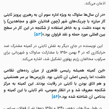
اذعان می‌کند:
«در آن سال‌ها ساواک به ویژه اداره سوم آن به رهبری پرویز ثابتی
کار مبارزه با چریک‌های شهر (چون فدائیان خلق و مجاهدین) را
به عهده داشت و به خاطر استفاده از شکنجه در این کار در سطح
بین المللی مورد حمله و نقد فراوان بود.»
[53]
این نویسنده در جای دیگر به نقش ثابتی در کمیته مشترک ضد
خرابکاری که در 4 بهمن 1350 با مشارکت ساواک و شهربانی برای
سرکوب مخالفان رژیم پهلوی تشکیل شد، اشاره می‌کند:
«این کمیته همیشه رئیسی ظاهری از میان رده‌های نظامی
داشت؛ اما رئیس اصلی آن ثابتی بود. بازپرس‌ها بر سر همنشینی
و هم اتاق بودن با ثابتی در رقابت بودند. این کمیته به مرکز
شکنجه معروف شد و در انظار عمومی، نام ثابتی با این کمیته و
بدنامی آن شناخته شده بود.»
[54]
در طول سال‌های دهه‌ی 1340 و 1350 ده‌ها نفر از فعالان سیاسی