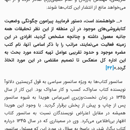
می‌خواهد مانع از انتشار این کتاب‌ها شوند:
«... خواهشمند است، دستور فرمایید پیرامون چگونگی وضعیت
کتابفروشی‌های موجود در آن منطقه از این نظر تحقیقات همه
جانبه معمول داشته و چنانچه مشخص گردید، افرادی در این
زمینه فعالیت می‌نمایند، مراتب را با ذکر اسامی آنها، نام کتب
مضره موجود و حدود تقریبی عوامل تهیه کننده مورد بحث به
این اداره کل منعکس تا تصمیم مقتضی در این مورد اتخاذ
گردد.»
[42]
سانسور کتاب‌ها به ویژه سانسور سیاسی به قول کریستین دلانوآ
نویسنده کتاب ساواک، کسب و کار ساواک بود. این کار از سال
1345 در زمان نخست‌وزیری امیرعباس هویدا به شیوه سانسور
پس از چاپ و پیش از پخش برقرار گردید. با وجود این هویدا
همیشه در مقابل اعتراض نویسندگان نسبت به سانسور کتاب
اظهار بی‌اطلاعی می‌کرد. وی در سمیناری که در سال 1345 درباره
کتاب برگزار شد، در پاسخ به سؤال در مورد این که مسئول سانسور