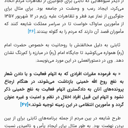
از دیگر شیوه‌هایی که ثابتی برای جلوگیری از تظاهرات مردم اتخاذ
می‌کرد، ایجاد رعب و وحشت در جامعه بود. برای مثال برای
جلوگیری از نماز عید فطر و تظاهرات علیه رژیم در 12 شهریور 1357
از مأمورین ساواک خواست تا در سراسر مملکت شایعه کنند که
مأموران قصد آن دارند که مردم را به گلوله ببندند.
[46]
ثابتی به دلیل مخالفتش با روحانیت به خصوص حضرت امام
(ره) همواره می‌کوشید تا جایگاه امام (ره) در مبارزه را کم‌رنگ نشان
دهد. وی در دستورالعملی در این مورد می‌نویسد:
« به فرموده مقررات افرادی که به اتهام فعالیت و یا دادن شعار
به نفع روح الله خمینی بازداشت می‌شوند، در هنگام ارجاع
پرونده‌های آنان به دادگستری اتهام فعالیت به نفع خمینی ذکر
نشود و اتهام این قبیل افراد اخلال در نظم و امنیت و غیره عنوان
گردد و مأمورین انتظامی در این زمینه توجیه شوند.»
[47]
طرح شایعه در بین مردم از جمله برنامه‌های ثابتی برای از بین
بردن نهضت بود. به طور مثال برای ایجاد یأس و نا‌امیدی نسبت