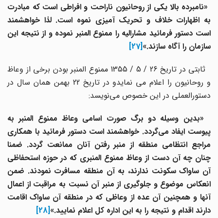
«نامبرده بالا یکی از روحانیون ناراحت و افراطی است که مبادرت
به اظهارات خلاف و تحریک آمیزی نموه است. لذا خواهشمند
است دستور فرمائید مشارالیه را ممنوع المنبر نموده و از نتیجه این
سازمان را آگاه سازند.»
[27]
ثابتی در تاریخ 26 / 5 / 1355 ممنوع المنبر بودن برخی از وعاظ
و روحانیون را اعلام می نمایدو در تاریخ 22 بهمن همان سال در
دستورالعملی در این خصوص می‌نویسد:
«بدین وسیله دو برگ صورت اسامی وعاظ ممنوع المنبر به
پیوست ایفاد می‌گردد. خواهشمند است دستور فرمائید با همکاری
مراجع انتظامی منطقه از منبر رفتن آنان ممانعت گردد. ضمنا
چنان چه آن دست از وعاظ ممنوع المنبری که در حوزه استحفاظی
آن ساواک سکونت ندارند، به آن منطقه مسافرت نمودند. ضمن
انعکاس موضوع و جلوگیری از منبر آن نسبت به مراقبت از اعمال
آنها و همچنین آن عده از وعاظی که در منطقه آن ساواک اقامت
دارند اقدام و نتیجه را به این اداره کل اعلام نمایید.»
[28]