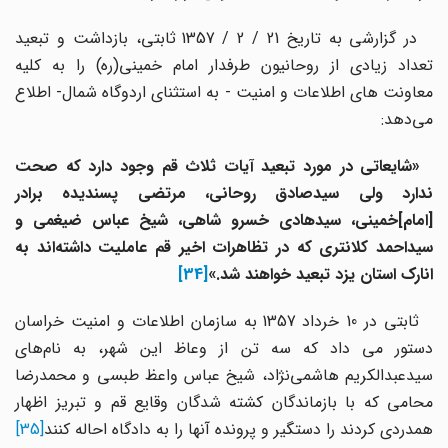
در گزارشی به تاریخ 21 / 2 / 1357 ثابتی، بازداشت و تبعید
تعداد زیادی از روحانیون طرفدار امام خمینی(ره) را به کلیه
معاونت های اطلاعات و امنیت - به استثنای اردوگاه شمال- اطلاع
می‌دهد:
«شایعاتی در مورد تبعید آیات ثلاث قم وجود دارد که صحت
ندارد ولی سیدصادق روحانی، مرتضی پسندیده برادر
[امام]خمینی، سیدهادی خسرو شاهی، شیخ عباس ضیغمی و
سیداحمد کلانتری که در تظاهرات اخیر قم عاملیت داشته‌اند به
انارک استان یزد تبعید خواهند شد.»
[34]
ثابتی در 10 خرداد 1357 به سازمان اطلاعات و امنیت خراسان
دستور می داد که سه تن از وعاظ این شهر، به نام‌های
سیدعبدالکریم هاشمی‌نژاد، شیخ عباس واعظ طبسی و محمدرضا
محامی که با بازماندگان کشته شدگان وقایع قم و تبریز اظهار
همدردی کردند را دستگیر و پرونده آنها را به دادگاه احاله کنند
[35]