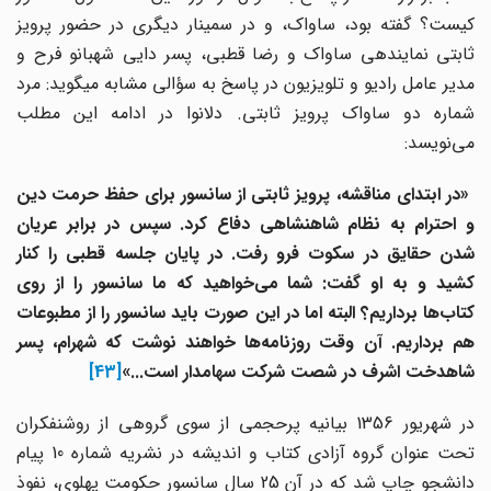
کیست؟ گفته بود، ساواک، و در سمینار دیگری در حضور پرویز
ثابتی نماینده­ی ساواک و رضا قطبی، پسر دایی شهبانو فرح و
مدیر عامل رادیو و تلویزیون در پاسخ به سؤالی مشابه می­گوید: مرد
شماره دو ساواک پرویز ثابتی. دلانوا در ادامه این مطلب
می‌نویسد:
«در ابتدای مناقشه، پرویز ثابتی از سانسور برای حفظ حرمت دین
و احترام به نظام شاهنشاهی دفاع کرد. سپس در برابر عریان
شدن حقایق در سکوت فرو رفت. در پایان جلسه قطبی را کنار
کشید و به او گفت: شما می‌خواهید که ما سانسور را از روی
کتاب‌ها برداریم؟ البته اما در این صورت باید سانسور را از مطبوعات
هم برداریم. آن وقت روزنامه‌ها خواهند نوشت که شهرام، پسر
شاهدخت اشرف در شصت شرکت سهامدار است...»
[43]
در شهریور 1356 بیانیه پرحجمی از سوی گروهی از روشنفکران
تحت عنوان گروه آزادی کتاب و اندیشه در نشریه شماره 10 پیام
دانشجو چاپ شد که در آن 25 سال سانسور حکومت پهلوی، نفوذ