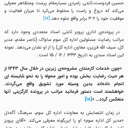
حسین فردوست،ثابتی رامردی بسیارمقام پرست ومتظاهر معرفی
می‌کند که دروغ و راست را مخلوط می‌کرد تا میزان فعالیت و
موفقیت خود را 2-3 برابر واقع جلوه دهد.
[17]
در پرونده‌ی اداری پرویز ثابتی اسناد متعددی وجود دارد که
مراتب رضایت مسئولین اداره کل سوم ساواک (ناصر مقدم، مدیر
کل، سیف الله فرزین، معاون اداره کل) را از او نشان می‌دهد. نمونه
این اسناد سندی به تاریخ 1343 / 12 / 15 است:
«چون
خدمات
کارمندان
مشروحه‌ی
زیرین
در
خلال
سال
1343
از
ر
حیث
رضایت
بخش
بوده
و
امور
محوله
را
به
نحو
شایسته
ای
نجام
داده‌اند
بدین
وسیله
مورد
تشویق
واقع
می‌گردند.
خواهشمند
است
دستور
فرمائید
مراتب
در
پرونده
کارگزینی
آنها
منعکس
گردد... »
[18]
در زمان انتصابش به معاونت اداره کل سوم، سرهنگ آگه‌دل
«مدیر کل اداره سوم» او را این‌گونه معرفی می‌کند: «آقای پرویز