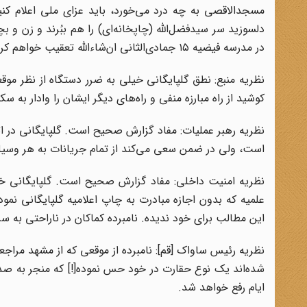
مسجدالاقصی به چه درد می‌خورد، باید عزای ملی اعلام کن
دلسوزید سر سیدفضل‌الله (چاپخانه‌ای) را هم ببُرند و زن و بچ
در مدرسه فیضیه ۱۵ جمادی‌الثانی ان‌شاءالله تعقیب خواهم کرد.
نظریه منبع: نطق گلپایگانی خیلی به ضرر دستگاه از نظر مو
کوشید از راه مبارزه منفی و راه‌های دیگر ایشان را وادار به س
نظریه رهبر عملیات: مفاد گزارش صحیح است. گلپایگانی در اث
است، ولی در ضمن سعی می‌کند از تمام جریانات به هر وسیله‌ای
نظریه امنیت داخلی: مفاد گزارش صحیح است. گلپایگانی خود 
علمیه که بدون اجازه مبادرت به چاپ اعلامیه گلپایگانی نمود
این مطالب برای خود ندیده. نامبرده کماکان در ناراحتی به 
نظریه رئیس ساواک [قم]: نامبرده از موقعی که از مشهد مراجع
شده‌اند یک نوع حقارت در خود حس نموده[!] که منجر به صدور
ایام رفع خواهد شد.