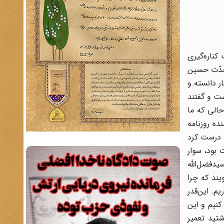
ت کناره‌گیری
 جدّت حسین
ر دانسته و
ست و گفتند
حالی که ما
ده روزنامه
ه درست کرد
 بود، سوار
یدفضل‌الله
یند که چرا
م. این‌قدر
کنیم و این
تید تعمیر