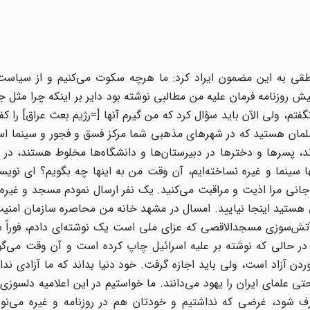
 مسجد اعظم [قم] نطقی به این مضمون ایراد کرد: ما هرچه سکوت می‌کنیم و از سیاس
یش روزنامه فرمان علیه من مطالبی نوشته بود دایر بر اینکه چرا مثل
فتم، ولی الآن باید سؤال کرد که من گیرم آنها [=رژیم بعث عراق] را کفا
مسلمان هستید که در شهرهای مذهبی شما مرکز فسق و فجور و سینما ا
، پسرها و دخترها در دبیرستان‌ها و دانشگاه‌ها مخلوط هستند، در 
 سینما و غیره نساخته‌ایم، آن وقت من به اینها چه بگویم؟ ای نویسن
د جانی مرا اذیت و مراقبت می‌کنید. یک نفر ارسال نمودم مسجد و غیر
نی هستید اینجا نیایید. امسال در مشهد خانه من محاصره سازمان امنیت
آتش‌سوزی مسجدالاقصی که عزای ملی است یک نوشته‌ای دادم، فوراً س
ند، در حالی که نوشته بر علیه اسرائیل چاپ کرده است و آن وقت می‌گو
ردن آزاد است، ولی باید اجازه گرفت. خود دنیا بداند که ما آزادی نداری
حتی علمای ایران را یهود می‌دانند. ما خواستیم در این اعلامیه دلسوزی 
طرف شود، غرضی که نداشتیم و خودتان هم در روزنامه و غیره می‌نوش