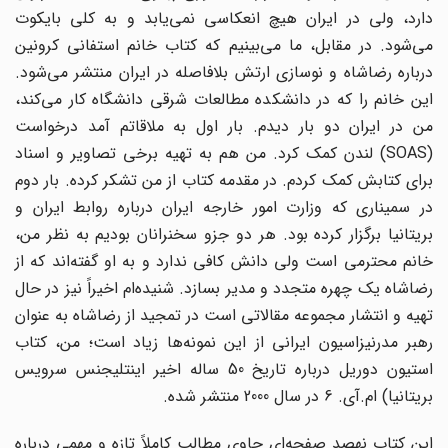
دارد، ولی در ایران هیچ انعکاسی نمی‌یابد و به کلی بایکوت
می‌شود. در مقابل، ما می‌بینیم که کتاب خانم استفانی کرونین
درباره رضاشاه و نوسازی ارتش بلافاصله در ایران منتشر می‌شود.
این خانم را که در دانشکده مطالعات شرقی دانشگاه کار می‌کند،
من در ایران دو بار دیدم. بار اول به ملاقاتم آمد درخواست
(
SOAS
) لندن کمک کرد. من هم به تهیه برخی تصاویر و اسناد
برای کتابش کمک کردم. در مقدمه کتاب از من تشکر کرده. بار دوم
در سمیناری که وزارت امور خارجه ایران درباره روابط ایران و
بریتانیا برگزار کرده بود. هر دو جزو سخنرانان بودیم به نظر من،
خانم محترمی است ولی دانش کافی ندارد و به او گفته‌اند که از
رضاشاه یک چهره متجدد و مدیر بسازد. شنیده‌ام اخیراً نیز در حال
تهیه و انتشار مجموعه مقالاتی است در تمجید از رضاشاه به عنوان
رهبر مدرنیزاسیون ایرانی از این نمونه‌ها زیاد است؛ من، کتاب
استیون دوریل درباره تاریخ 50 ساله اخیر اینتلیجنس سرویس
بریتانیا) ام.آی. 6 در سال 2000 منتشر شده.
این کتاب نهصد صفحه‌ای حاوی مطالب کاملاً تازه و مهمی درباره