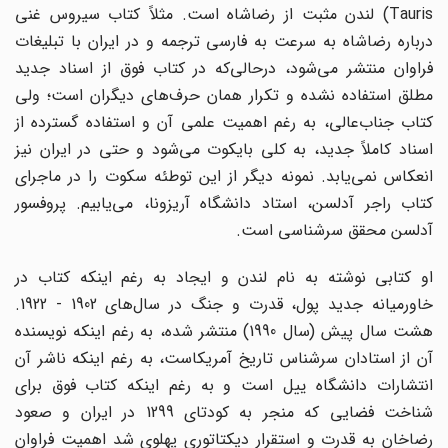
Tauris
) لندن مثبت از رضاشاه است. مثلاً کتاب سیروس غنی
درباره رضاشاه به سرعت به فارسی ترجمه و در ایران با تبلیغات
فراوان منتشر می‌شود، درحالی‌که در کتاب فوق از اسناد جدید
مطلق استفاده نشده و تکرار همان حرف‌های دیگران است؛ ولی
کتاب جناب‌عالی، به رغم اهمیت علمی آن و استفاده گسترده از
اسناد کاملاً جدید، به کلی بایکوت می‌شود و حتی در ایران نیز
انعکاس نمی‌یابد. نمونه دیگر از این توطئه سکوت را در ماجرای
کتاب راجر آدلسن، استاد دانشگاه آریزونا، می‌یابیم. پروفسور
آدلسن محقق سرشناسی است.
او کتابی نوشته به نام لندن و ایجاد به رغم اینکه کتاب در
خاورمیانه جدید پول، قدرت و جنگ در سال‌های 1902 - 1922.
هشت سال پیش (سال 1990) منتشر شده، به رغم اینکه نویسنده
آن از استادان سرشناس تاریخ آمریکاست، به رغم اینکه ناشر آن
انتشارات دانشگاه ییل است و به رغم اینکه کتاب فوق برای
شناخت فضایی که منجر به کودتای 1299 در ایران و صعود
رضاخان به قدرت و استقرار دیکتاتوری پهلوی شد اهمیت فراوان