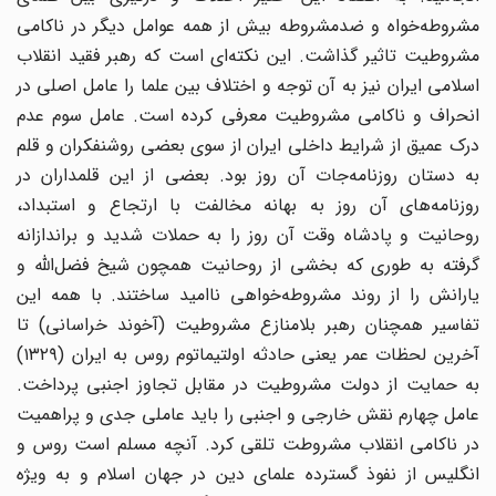
مشروطه‌خواه و ضدمشروطه بیش از همه عوامل دیگر در ناکامی
مشروطیت تاثیر گذاشت. این نکته‌ای است که رهبر فقید انقلاب
اسلامی ایران نیز به آن توجه و اختلاف بین علما را عامل اصلی در
انحراف و ناکامی مشروطیت معرفی کرده است. عامل سوم عدم
درک عمیق از شرایط داخلی ایران از سوی بعضی روشنفکران و قلم
به دستان روزنامه‌جات آن روز بود. بعضی از این قلمداران در
روزنامه‌های آن روز به بهانه مخالفت با ارتجاع و استبداد،
روحانیت و پادشاه وقت آن روز را به حملات شدید و براندازانه
گرفته به طوری که بخشی از روحانیت همچون شیخ فضل‌الله و
یارانش را از روند مشروطه‌خواهی ناامید ساختند. با همه این
تفاسیر همچنان رهبر بلامنازع مشروطیت (آخوند خراسانی) تا
آخرین لحظات عمر یعنی حادثه اولتیماتوم روس به ایران (۱۳۲۹)
به حمایت از دولت مشروطیت در مقابل تجاوز اجنبی پرداخت.
عامل چهارم نقش خارجی و اجنبی را باید عاملی جدی و پراهمیت
در ناکامی انقلاب مشروطت تلقی کرد. آنچه مسلم است روس و
انگلیس از نفوذ گسترده علمای دین در جهان اسلام و به ویژه