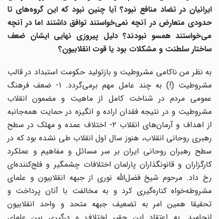
ایرانیان در تضاد منافع نبود؟ آیا چنین نبود که این گروه‌های تا
حدودی متعارض در آنچه نمی‌خواستند توافق داشتند اما در آنچه
می‌خواستند همسو نبودند؟ دلیل پیروزی نهایی ایشان ضعف
ساختار سلطنت و مشکلات بود یا قوت انقلابیون؟
به نظر من ناکامی مشروطیت و بازتولید حکومت استبداد در قالب
مشروطیت (!) به چند عامل مهم برمی‌گردد. ۱- ضعف فرهنگ
عمومی مردم در شناخت کامل از ماهیت و مضمون انقلاب
مشروطیت و در نتیجه فقدان اراده و انگیزه در حمایت همه‌جانبه
از اهداف و آرمان‌های انقلاب ۲- اختلاف عمده و مهلک در سطح
رهبری روحانی انقلاب، هنوز سال اول انقلاب طی نشده بود که در
سطح رهبران روحانی ایران بر سر مسائل و مفاهیم و عملکرد
کارگزاران و قانونگذاران پارلمان اختلافات چشمگیر و فلج‌کننده‌ای
رخ داد. مرحوم شیخ فضل‌الله نوری از جبهه انقلابیون و علمای
مشروطه‌خواه کناره‌گیری کرد و به مخالفت با آنان پرداخت و
تحقیقا همین امر به تضعیف جبهه متحد و واحد انقلابیون
انجامید. به اعتقاد این حقیر اختلاف و درگیری بین علمای