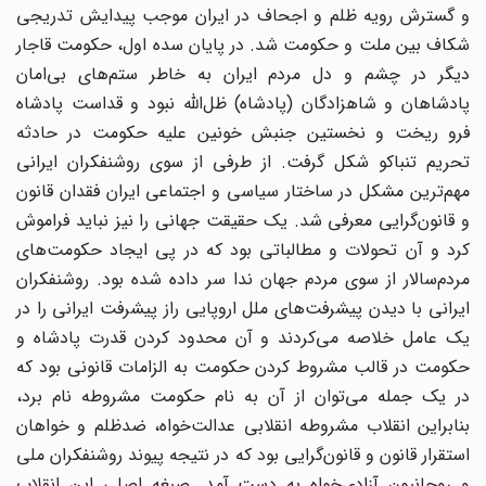
و گسترش رویه ظلم و اجحاف در ایران موجب پیدایش تدریجی
شکاف بین ملت و حکومت شد. در پایان سده اول، حکومت قاجار
دیگر در چشم و دل مردم ایران به خاطر ستم‌های بی‌امان
پادشاهان و شاهزادگان (پادشاه) ظل‌الله نبود و قداست پادشاه
فرو ریخت و نخستین جنبش خونین علیه حکومت در حادثه
تحریم تنباکو شکل گرفت. از طرفی از سوی روشنفکران ایرانی
مهم‌ترین مشکل در ساختار سیاسی و اجتماعی ایران فقدان قانون
و قانون‌گرایی معرفی شد. یک حقیقت جهانی را نیز نباید فراموش
کرد و آن تحولات و مطالباتی بود که در پی ایجاد حکومت‌های
مردم‌سالار از سوی مردم جهان ندا سر داده شده بود. روشنفکران
ایرانی با دیدن پیشرفت‌های ملل اروپایی راز پیشرفت ایرانی را در
یک عامل خلاصه می‌کردند و آن محدود کردن قدرت پادشاه و
حکومت در قالب مشروط کردن حکومت به الزامات قانونی بود که
در یک جمله می‌توان از آن به نام حکومت مشروطه نام برد،
بنابراین انقلاب مشروطه انقلابی عدالت‌خواه، ضدظلم و خواهان
استقرار قانون و قانون‌گرایی بود که در نتیجه پیوند روشنفکران ملی
و روحانیون آزادی‌خواه به دست آمد. صبغه اصلی این انقلاب