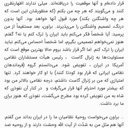
قرار داده‌ام و آنها موقعیت را دریافته‌اند. میلی ندارند اظهارنظری
کنند و می‌گویند که هر چه من بکنم (که منظورشان این است که
هر چه واشنگتن بکند) مورد قبول آنها خواهد بود. آنها بدون
درنگ، تصمیم واشنگتن را می‌پذیرند. براون، بعد مستقیماً از من
پرسید: آیا شخصاً فکر می‌کنم باید ایران را ترک کنم یا نه؟ گفتم:
هنوز نمی‌خواهم تصمیمی بگیرم، اما شخصاً احساس می‌کنم نباید
ایران را ترک کنم. اما اگر قرار باشد بروم حالا بهترین موقع است که
مسئولیت‌ها به ژنرال گاست ، رئیس هیأت مستشاران نظامی
آمریکا در ایران ، تفویض شود. می‌دانستم گروه (فرماندهان
نظامی ایرانی که قرار بود کودتا کنند) با او کار خواهند کرد. تنها
امتیازی که من بر ژنرال گاست داشتم، درجه نظامی بالاتر من بود
که بیشتر مورد احترام آنها قرار می‌گرفت و در کنار آن نفوذی که
شاه به من تفویض کرده بود مطرح می‌گشت، نفوذی که هنوز برای
ما برد داشت.
… براون می‌خواست روحیة نظامیان ما را در ایران بداند من گفتم:
آنها هم مثل من به شدّت از آیت الله وحشت دارند و از روحیه ضد