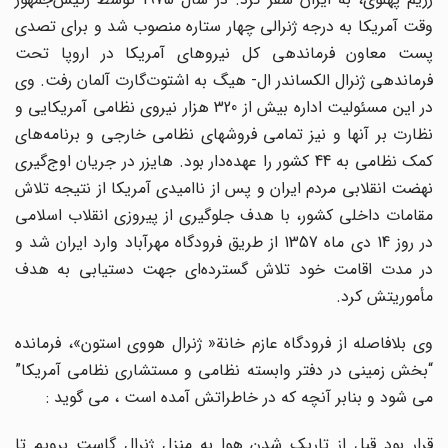
وقت آمریکا به درجه ژنرالی چهار ستاره منصوب شد و برای تصدی
پست معاون فرماندهی کل نیروهای آمریکا در اروپا تحت
فرماندهی ژنرال الکساندر ال- هیگ به اشتوت‌گارت آلمان رفت. وی
در این مسئولیت اداره بیش از 320 هزار نیروی نظامی آمریکایی و
نظارت بر آنها و نیز تمامی فروشهای نظامی خارجی و برنامه‌های
کمک نظامی به 44 کشور را عهده‌دار بود. هایزر در جریان اوج‌گیری
نهضت انقلابی مردم ایران و پس از ناامیدی آمریکا از نتیجه تلاش
مقامات داخلی کشور، با هدف جلوگیری از پیروزی انقلاب اسلامی
در روز 14 دی ماه 1357 از طریق فرودگاه مهرآباد وارد ایران شد و
در مدت اقامت خود تلاش گسترده‌ای جهت دستیابی به هدف
مأموریتش کرد.
وی بلافاصله از فرودگاه عازم خانة« ژنرال هووی استون»، فرمانده
“بخش زمینی در دفتر وابسته نظامی و مستشاری نظامی آمریکا”
می شود و بنابر آنچه که در خاطراتش آمده است ، می گوید :
قرار بود قبل از تاریک شدن هوا به منزل ژنرال گاست برویم تا