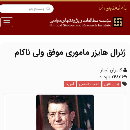
منو
ژنرال هایزر ماموری موفق ولی ناکام
کامران نجار
2482 بازدید
ژنرال هایزر
انقلاب اسلامی
آمریکا