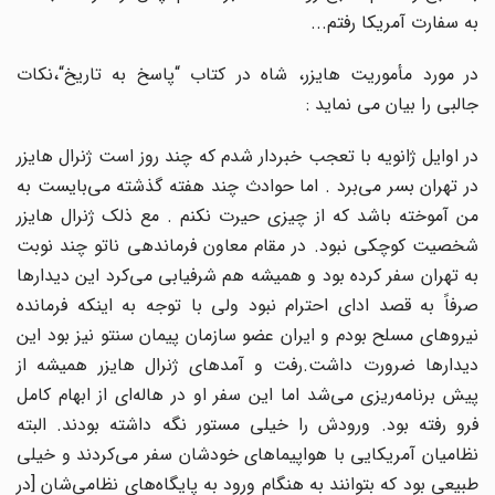
به سفارت آمریکا رفتم...
در مورد مأموریت هایزر، شاه در کتاب “پاسخ به تاریخ“،نکات
جالبی را بیان می نماید :
در اوایل ژانویه با تعجب خبردار شدم که چند روز است ژنرال هایزر
در تهران بسر می‌برد . اما حوادث چند هفته گذشته می‌بایست به
من آموخته باشد که از چیزی حیرت نکنم . مع ذلک ژنرال هایزر
شخصیت کوچکی نبود. در مقام معاون فرماندهی ناتو چند نوبت
به تهران سفر کرده بود و همیشه هم شرفیابی می‌کرد این دیدارها
صرفاً به قصد ادای احترام نبود ولی با توجه به اینکه فرمانده
نیروهای مسلح بودم و ایران عضو سازمان پیمان سنتو نیز بود این
دیدارها ضرورت داشت.رفت و آمدهای ژنرال هایزر همیشه از
پیش برنامه‌ریزی می‌شد اما این سفر او در هاله‌ای از ابهام کامل
فرو رفته بود. ورودش را خیلی مستور نگه داشته بودند. البته
نظامیان آمریکایی با هواپیماهای خودشان سفر می‌کردند و خیلی
طبیعی بود که بتوانند به هنگام ورود به پایگاه‌های نظامی‌شان [در