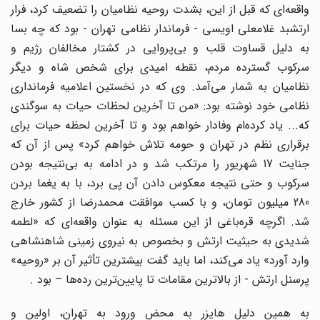
واقعه‌ای که قبل از این، بشدت روحیه نظامیان را تضعیف کرد، فرار
ارتشبد غلامعلی اویسی - فرماندار نظامی تهران - بود که چه بسا
به دلیل قساوت قلب و بی‌پروایی در کشتار مخالفان رژیم و
سرکوب گسترده مردم، نقطه امیدی برای شخص شاه و دیگر
نظامیان به شمار می‌آمد. وی که در نخستین اعلامیه فرمانداری
نظامی خود نوشته بود: «من تا آخرین لحظات حیات به سوگندی
که... یاد کرده‌ام وفادار خواهم بود و تا آخرین لحظه حیات برای
برقراری نظم در تهران و حومه تلاش خواهم کرد» پس از آن که
جنایت 17 شهریور را مرتکب شد و در ادامه به بی‌نتیجه بودن
سرکوب و حتی نتیجه معکوس دادن آن پی برد، با به یغما بردن
280 میلیون تومان، و با کسب موافقت محمدرضا از کشور خارج
شد. اگرچه قره‌باغی از این مسئله به عنوان واقعه‌ای که «لطمه‌
شدیدی به حیثیت ارتش و بخصوص به نیروی زمینی شاهنشاهی
وارد آورد» یاد می‌کند، اما باید گفت بیشترین تأثیر آن بر «روحیه»
پرسنل ارتش - از بالاترین مقامات تا پایین‌ترین رده‌ها – بود .
به همین دلیل هایزر به محض ورود به تهران، اولین و