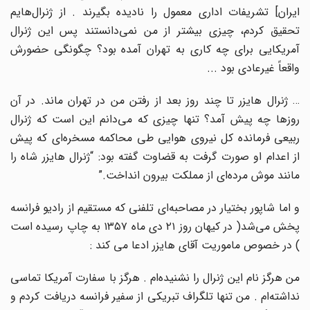
ایران] تشریفات اداری معمول را نادیده بگیرند . از ژنرال‌هایم
تحقیق کردم، چیزی بیشتر از من نمی‌دانستند پس این ژنرال
آمریکایی برای چه کاری به تهران آمده بود؟ چگونگی حضورش
واقعاً غیرعادی بود ...
… ژنرال هایزر تا چند روز بعد از رفتن من در تهران ماند. در آن
روزها چه پیش آمد؟ تنها چیزی که می‌دانم این است که ژنرال
ربیعی فرمانده کل نیروی هوایی طی محاکمه مسخره‌ای که پیش
از اعدام او صورت گرفت به قضاوت گفته بود: “ژنرال هایزر شاه را
مانند موش مرده‌ای از مملکت بیرون انداخت.”
و اما شاپور بختیار در مصاحبه‌ای تلفنی که مستقیم از رادیو فرانسه
پخش می‌شد( در کیهان روز ۲۱ دی ماه ۱۳۵۷ به چاپ رسیده است
) در خصوص ماموریت آقای هایزر ادعا می کند :
من هرگز نام این ژنرال را نشنیده‌ام . هرگز با سفارت آمریکا تماسی
نداشته‌ام . من تنها تلگراف تبریکی از سفیر فرانسه دریافت کردم و