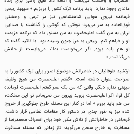
اضطراب و وحشت می‌گفت و ادامه داد هیچ راهی برای زنده
ماندن وجود ندارد. باید برنامه ترک کشور را بریزیم.» سپهبد ربیعی
فرمانده نیروی هوایی شاهنشاهی نیز در ترس و وحشتی
فوق‌العاده به سر می‌برد: «وقتی که گوشی را گذاشت با صدایی
لرزان به من گفت اعلیحضرت به من دستور داد که برنامه عزیمت
او را فراهم کنم. ربیعی به مرز جنون رسیده بود. با تاکید گفت که
او هم باید برود. اگر می‌خواست بماند می‌بایست از جانش
می‌گذشت.»
ارتشبد طوفانیان در خاطراتش موضوع اصرار برای ترک کشور را به
صراحت عنوان داشته است: «گفتم اعلیحضرت من هیچ وظیفه
میهنی ندارم دیگر. وقتی که من یک عمر گفتم اعلیحضرت فرمانده
کل قوا، اگر اعلیحضرت بروید بیرون من نمی‌مانم تو این مملکت،
من هم باید بروم.» اما در کنار این مسئله طرح جلوگیری از خروج
شاه نیز به طور جدی در دستور کار مقامات نظامی قرار داشت.
قره‌باغی در خاطراتش از تلاش مکرر خود برای انصراف محمدرضا از
مسافرت به خارج سخن می‌گوید: «از زمانی که مسئله مسافرت