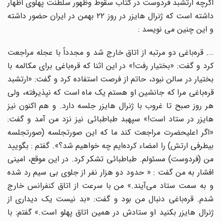
اگرچه ارتشبد فردوست در کتاب سقوط وظهور سلطنت پهلوی اظهار
داشته است که ژنرال هایزر در روز ۲۲ بهمن در ایران حضور داشته
و این چنین می نویسد :
…. قره‌باغی دو مرتبه از اتاق خارج شد و مجدداً با عجله مراجعت
کرد و گفت: «بختیار رفت!» در این اثنا که قره‌باغی برای مکالمه با
بختیار در سالن نبود، حاتم از فرصت استفاده کرد و گفت: «ارتشبد
قره‌باغی مرا که جانشین او هستم یک ماه است که نپذیرفته، ولی
هر روز صبح تا غروب با ژنرال هایزر جلسه دارد. و هم اکنون نیز
هایزر در ستاد است!» سپهبد طباطبائی نیز نزد من آمد و گفت:
«اگر اعلیحضرت مراجعت کند ما که این صورتجلسه (صورتجلسه
بیطرفی ارتش) را امضاء کرده‌ایم چه خواهیم شد؟». گفتم : بگویید
من (فردوست) مسئولم. طباطبائی تشکر کرد. در این موقع، امینی
افشار به من گفت : « حدود دو هزار نفر از جلوی بی سیم رد شده
و به سمت ستاد می‌آیند.» من با سرعت از اتاق کنفرانس خارج
شدم. قره‌باغی دنبال من بود و گفت: «بد نیست یک دیداری از
ژنرال هایزر بکنید او ستادش در همین اتاق پهلو است.» گفتم: با