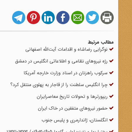
مطالب مرتبط
نوگرایی رضاشاه و اقدامات آیت‌الله اصفهانی
رژه نیروهای نظامی و اطلاعاتی انگلیس در دمشق
سرکوب راهزنان در اسناد وزارت خارجه آمریکا
چرا انگلیس سلطنت را از قاجار به پهلوی منتقل کرد؟
ریپورترها و تحولات تاریخ معاصرایران
حضور نیروهای متفقین در خاک ایران
انگلستان، ژاندارمری و پلیس جنوب
بختیارى‏ها و نفت؛ اولین گام‏ها 1905-1903م/ 1323-1321ق