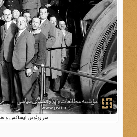
سر روفوس ایساکس و همسرش