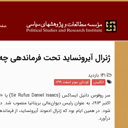
صفح
ژنرال آیرونساید تحت فرماندهی چه
141 بازدید
انگلیس
کودتای سوم اسفند 1299
درآورد.