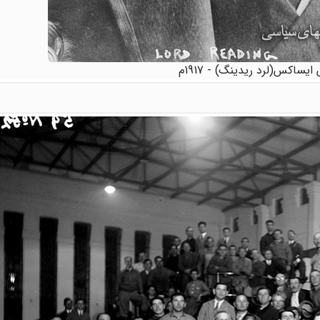
یساکس(لرد ریدینگ) - 1917م