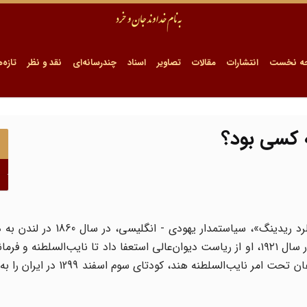
ه نخست
انتشارات
مقالات
تصاویر
اسناد
چندرسانه‌ای
نقد و نظر
تازه‌ه
 کسی بود؟
سر روفوس دانیل ایساکس (Sir Rufus Daniel Isaacs) یا «لرد ریدینگ»، سی
اکتبر ۱۹۱۳، به عنوان رئیس دیوان‌عالی بریتانیا منصوب شد. در سال ۱۹۲۱، او از ریاست دیوان‌عالی استعفا داد تا نایب‌الس
شود. در همین ایام بود که ژنرال ادموند آیرونساید، از فرماندهان تحت امر نای