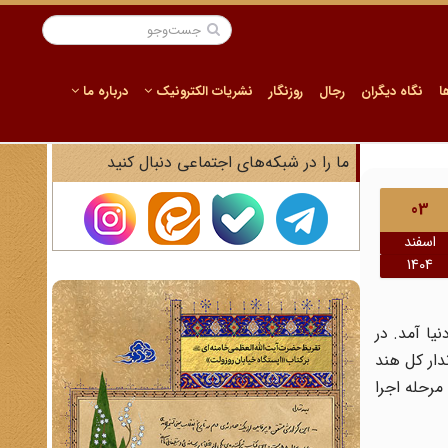
ا
نگاه دیگران
رجال
روزنگار
نشریات الکترونیک
درباره ما
ما را در شبکه‌های اجتماعی دنبال کنید
03
اسفند
1404
استمدار یهودی - انگلیسی، در سال 1860 در لندن به دنیا آمد. در
لطنه و فرماندار کل هند
ب‌السلطنه هند، کودتای سوم اسفند 1299 در ایران را به مرحله اجرا