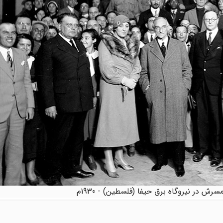
 در نیروگاه برق حیفا (فلسطین) - 1930م