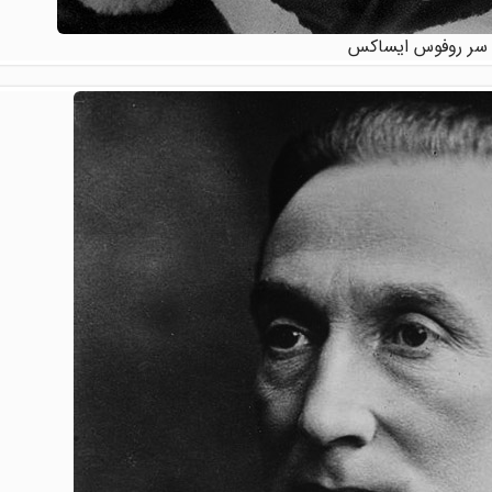
سر روفوس ایساکس