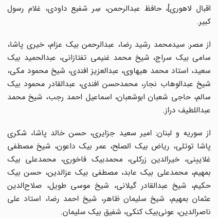
اقبال لاهوری]، حافظ عبدالرحمن، سِر شفیع داودی، غلام رسول
کبیر.
از مصر: سیدمحمد رشید رضا، عبدالرحمن بیک عزام، خیری پاشا،
سامی بیک سراج، شیخ محمد غنیمی تفتازانی، عبدالحمید بیک
سعید، استاد محمد هیهاوی، عبدالعزیز افندی، شیخ محمود مکی،
شیخ عبدالوهاب نجار، محمدحسن افندی، عبدالقادر محمود بیک
سالم، حاجی شعبان ابوشعبان، اسماعیل احمد رجب، شیخ محمد
عبداللطیف دراز.
از سوریه و لبنان: امیر سعید جزایری، حسن خالد پاشا، شکری
پاشا توتلی، ریاض بیک الصلح، عمر بیک داعون، شیخ مصطفی
غلایینی، خیرالدین زرکلی، محمدبیک فاخوری، محمدعلی بیک
بمهیم، محمدعلی بیک عابد، مصطفی بیک عزالدین، حسن بیک
حکیم، شیخ عبدالقادر گیلانی، شیخ موسی طویل، صلاح‌الدین
عثمان بمهیم، شیخ سلیمان ظاهر، شیخ احمد رضا، استاد علی
ناصرالدین، عونی‌بیک کنکی، شفیق بیک سلیمان.