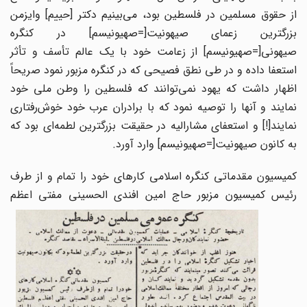
از حقوق مسلمین در فلسطین بود، می‌بینیم دکتر [حییم] وایزمن
بزرگترین زعمای صیهونیت[=صهیونیسم] در کنگره
صیهونی[=صهیونیسم] از زعامت خود با یک عالم تأسف و تأثر
استعفا داده و در طی نطق فصیحی که در کنگره مزبور نمود صریحاً
اظهار داشت که یهود نمی‌توانند که فلسطین را وطن ملی خود
نمایند و آنها را توصیه نمود که با برادران عرب خود خوش‌رفتاری
نمایند[!] و استعفای مشارالیه در حقیقت بزرگترین لطمه‌ای بود که
به کانون صیهونیت[=صهیونیسم] وارد آورد.
کمیسیون مقدماتی کنگره اسلامی کارهای خود را تمام و از طرف
رئیس کمیسیون
مزبور حاج امین افندی الحسینی مفتی اعظم