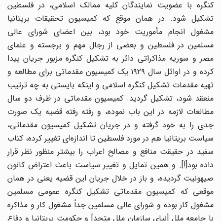
کنگره با عضویت نمایندگان کلیه ممالک اسلامی، در فلسطین
تشکیل شود. در همان موقع که کمیسیون تحقیقات بریتانیا
مشغول انجام مأموریت خود بود، بین اعضای شورای عالی
مسلمین در فلسطین و بعضی از رجال مهم و برجسته و علمای
مصر و سوریه مذاکراتی دائر به تشکیل کنگره مزبور جریان پیدا
کرده و در اوائل سال ۱۹۲۹ یک کمیسیون مقدماتی برای مطالعه و
تهیه مقدمات تشکیل کنگره اسلامی و اینکه بایستی به چه ترتیب
منعقد شود، تشکیل گردید. کمیسیون مقدماتی در ظرف دو سال
مطالعات لازمه در این باب نموده، و رفته رفته قضیه یک صورت
جدی را به خود گرفته و در جریان تشکیل کمیسیون مقدماتی،
سیاست بریتانیا هم در مورد فلسطین تا اندازه‌ای تغییر کرده، کتاب
سفید در حقیقت منافع و مصالح اعراب را بیشتر منظور نظر قرار
داده بود[!]. و همین تمایل و تغییر سیاست باعث اعتراض کانون
صیهونیت گردیده، و باز در خلال جریان این قضیه یعنی در همان
موقعی که کمیسیون مقدماتی تشکیل کنگره عمومی مسلمین
مشغول کار بوده و شورای عالی مسلمین جداً مشغول کار و مذاکره
با جامعه ملل [نیای سازمان ملل متحد] و حکومت بریتانیا و دفاع