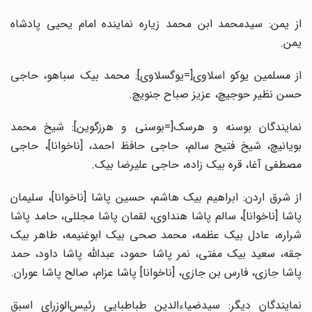
از یمن: سیدمحمد ابن محمد زیاره نماینده امام یحیی پادشاه
یمن.
از مسلمین یوکو اسلاوی[=یوگسلاوی]: محمد بیک سباهو، حاجی
حسن نظیر حوجیچ، عزیز صباح جنویچ.
نمایندگان بوسنه و هرسک[=بوسنی و هرزگوین]: شیخ محمد
بویانیچ، شیخ فتیح سالم، حاجی حافظ احمد، [ناخوانا]، حاجی
مصطفی آغا، قره بیک زاده، حاجی علیرضا بیک.
از شرق اردن: ابراهیم بیک هاشم، حسین پاشا [ناخوانا]، سلیمان
پاشا [ناخوانا]، سالم پاشا هنداوی، لقمان پاشا مجللی، حامد پاشا
شراره، عادل بیک عظمه، محمد صحی بیک ابوغنیمه، طاهر بیک
جقه، سعید بیک مفتی، نمر پاشا حمود، عبدالله پاشا داود، حمد
پاشا جازی، فارس بن جازی، [ناخوانا] پاشا عزام، صالح پاشا عوران.
نمایندگان دیگر: سیدضیاءالدین طباطبایی رئیس‌الوزرای اسبق