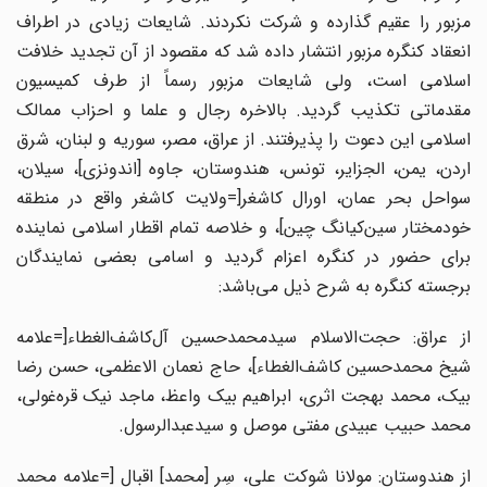
مزبور را عقیم گذارده و شرکت نکردند. شایعات زیادی در اطراف
انعقاد کنگره مزبور انتشار داده شد که مقصود از آن تجدید خلافت
اسلامی است، ولی شایعات مزبور رسماً از طرف کمیسیون
مقدماتی تکذیب گردید. بالاخره رجال و علما و احزاب ممالک
اسلامی این دعوت را پذیرفتند. از عراق، مصر، سوریه و لبنان، شرق
اردن، یمن، الجزایر، تونس، هندوستان، جاوه [اندونزی]، سیلان،
سواحل بحر عمان، اورال کاشغر[=ولایت کاشغر واقع در منطقه
خودمختار سین‌کیانگ چین]، و خلاصه تمام اقطار اسلامی نماینده
برای حضور در کنگره اعزام گردید و اسامی بعضی نمایندگان
برجسته کنگره به شرح ذیل می‌باشد:
از عراق: حجت‌الاسلام سیدمحمدحسین آل‌کاشف‌الغطاء[=علامه
شیخ محمدحسین کاشف‌الغطاء]، حاج نعمان الاعظمی، حسن رضا
بیک، محمد بهجت اثری، ابراهیم بیک واعظ، ماجد نیک قره‌غولی،
محمد حبیب عبیدی مفتی موصل و سیدعبدالرسول.
از هندوستان: مولانا شوکت علی، سِر [محمد] اقبال [=علامه محمد