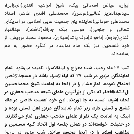
ایران، عیاض اسحاقی بیک، شیخ ابراهیم افندی(الجزایر)،
سیدعبدالعزیز ثعالبی(تونس)، محمدعلی افندی طاهر، استاد
محمدعلی حومانی(نماینده پنج جمعیت عربی اسلامی در امریکای
شمالی و جنوبی)، موسی بیک جارالله(کاشغر)، عبدالقهار
افندی(جاوه)، [ناخوانا]دوف پاشا(سیلان)، محمود سعید درویش. از
خود فلسطین نیز یک عده نماینده در کنگره حضور به هم
رسانده‌اند.
ب ۲۷ ماه رجب، شب معراج و لیلة‌الاسراء نامیده می‌شود.
تمام
مایندگان مزبور در شب ۲۷ که لیلة‌الاسراء باشد در مسجد
ال
اقصی
اجتماع نموده، نماز عشاء را در آنجا به امامت شیخ محمدحسین
آل‌کاشف‌
الغطاء که یکی از بزرگترین علمای شیعه مذهب جعفری در
نجف اشرف است، به جا آوردند. این خود اهمیت خاصی در عالم
تشیع و تسنن دارد، زیرا تمام نمایندگان مزبور اهل تسنن بوده و
اینک به امامت یک نفر از علمای مذهب جعفری نماز می‌گذارند.
در حقیقت خواسته‌اند در همان جلسه اول اتحاد کلیه مسلمین و
مذاهب اسلام را در آنجا مجسم سازند.
شب مزبور در تاریخ