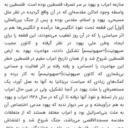
منازعه اعراب و یهود بر سر تصرف فلسطین بوده است. فلسطین به
واسطه وجود اماکن مقدسه‌ای که در آن واقع گردیده در نظر ملل
مسیحی، یهود و اسلام، مقدس بوده و پس از جنگ بین‌المللی
[اول] این قطعه تحت نفوذ انگلیس‌ها درآمده و انگلیس‌ها هم بر
اثر سیاستی را که در آن روز تعقیب می‌نمودند، این قطعه را برای
ایجاد وطن ملی یهود در نظر گرفته و کانون عجیب
صیهونیت[=صهیونیسم] تشکیل دادند، مهاجرت یهود به ارض
فلسطین شروع شد و از همان تاریخ اعراب مقیم در فلسطین خطر
این مهاجرت را احساس، و رفته رفته بر اثر فعالیت و مساعی
بی‌شماری که کانون صیهونیت[=صهیونیسم] به کار برده و
کمک‌های زیادی که سیاست بریتانیا به آنها به عمل آورد، یک
مستعمره‌ای را ملت یهود در آنجا تشکیل، ولی در عین حال اعراب
زیر بار تسلط و نفوذ آنها نرفته تا آن که در سال ۱۹۲۸ اعراب و یهود
به هم درآویخته و بر سر دیوار ندبه که یهود مدعی اختصاص آن
به ملت بنی‌اسرائیل بود و اعراب معتقد هستند که از متعلقات
مقدسه مسجدالاقصی می‌باشد، جنگ شروع شد و اغتشاش
عجیبی در سرتاسر فلسطین روی داد. و خوانندگان باید به خاطر