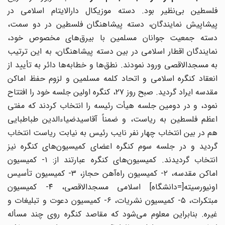
فلسطین بی‌نظیر بود. دسته موزیکال دارالایتام اسلامی در
پیشاپیش نمایندگان، دسته پیشاهنگان فلسطین در دو سمت،
دسته جمعیت جوانان مسلمین با بیرق‌های مخصوص خود،
نمایندگان اقطار اسلامی در بین دسته پیشاهنگان، به این ترتیب
به مسجدالاقصی ورود نمودند. نطق‌ها و خطابه‌ها دائر به تأیید از
انعقاد کنگره اسلامی و اتحاد کلمه مسلمین و لزوم حفظ اماکن
مقدسه ایراد گردید. صبح روز ۲۷، کنگره اولین جلسه خود را افتتاح
نمود، و در دومین جلسه هیأت رئیسه را انتخاب کردند که مفتی
اعظم فلسطین به ریاست، و ضمناً آقاسیدضیاءالدین طباطبایی
هم در بین انتخاب چهار نفر نایب رئیس به نیابت ریاست انتخاب
گردید و در جلسه سوم کنگره اعضای کمیسیون‌های کنگره نیز
انتخاب گردیدند. کمیسیون‌های کنگره عبارتند از: ۱- کمیسیون
اماکن مقدسه، ۲- کمیسیون راه‌آهن حجاز، ۳- کمیسیون تأسیس
اونیورسیته[=دانشگاه] اسلامی مسجدالاقصی، ۴- کمیسیون
مبتکرات، ۵- کمیسیون نشریات، ۶- کمیسیون دعوت و تبلیغات و
غیره. بنابراین معلوم می‌شود که مقاصد کنگره روی چند مسأله