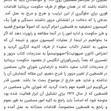
داشته باشند که در همان موقع از طرف حکومت بریتانیا اقدامات
فوری برای جلوگیری از این ترتیب و هرج و مرج به عمل آمد.
عده‌ای را که دخالت در اغتشاش مزبور داشتند دستگیر و فوراً یک
کمیسیون تحقیقیه به فلسطین اعزام گردید که اصولاً موضوع قضیه
و طرز حکومت و اداره امور را در آنجا مطالعه و راپورت دهد که اگر
ما بخواهیم در اینجا از عملیات کمیسیون مزبور و نتیجه آن که
منتهی به انتشار «کتاب سفید» از طرف کابینه کارگری گردید و
اعتراض کانون صیهونیت[=صهیونیسم] به مندرجات کتاب مزبور و
تفسیری که بعداً رئیس‌الوزرای انگلیس از مقصود حکومت بریتانیا
از مندرجات کتاب سفید داشته و نارضایتی شورای عالی مسلمین
در فلسطین از تغییر مزبور را شرح دهیم، این مقاله گنجایش آن را
نداشته و شاید هم خارج از موضوع بحث ما باشد. همین قدر
می‌گوییم این قضیه مهم باعث گردید که شورای عالی مسلمین در
فلسطین که از سال ۱۹۲۷ برای تشکیل آن ابراز فعالیت شده بود
متوجه شود که اساساً باید راجع به کلیه امور مسلمین به طور عموم
و راجع به فلسطین مخصوصاً، اقدامات مجدّانه به عمل آمده و