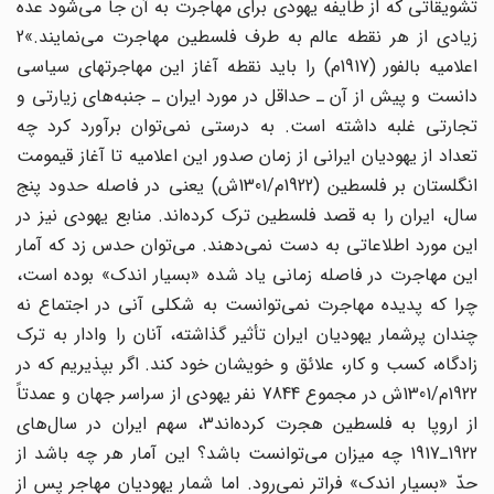
تشویقاتی که از طایفه یهودی برای مهاجرت به آن جا می‌شود عده
زیادی از هر نقطه عالم به طرف فلسطین مهاجرت می‌نمایند.»2
اعلامیه بالفور (1917م) را باید نقطه آغاز این مهاجرتهای سیاسی
دانست و پیش از آن ـ حداقل در مورد ایران ـ جنبه‌های زیارتی و
تجارتی غلبه داشته است. به درستی نمی‌توان برآورد کرد چه
تعداد از یهودیان ایرانی از زمان صدور این اعلامیه تا آغاز قیمومت
انگلستان بر فلسطین (1922م/1301ش) یعنی در فاصله حدود پنج
سال، ایران را به قصد فلسطین ترک کرده‌اند. منابع یهودی نیز در
این مورد اطلاعاتی به دست نمی‌دهند. می‌توان حدس زد که آمار
این مهاجرت در فاصله زمانی یاد شده «بسیار اندک» بوده است،
چرا که پدیده مهاجرت نمی‌توانست به شکلی آنی در اجتماع نه
چندان پرشمار یهودیان ایران تأثیر گذاشته، آنان را وادار به ترک
زادگاه، کسب و کار، علائق و خویشان خود کند. اگر بپذیریم که در
1922م/1301ش در مجموع 7844 نفر یهودی از سراسر جهان و عمدتاً
از اروپا به فلسطین هجرت کرده‌اند3، سهم ایران در سال‌های
1922ـ1917 چه میزان می‌توانست باشد؟ این آمار هر چه باشد از
حدّ «بسیار اندک» فراتر نمی‌رود. اما شمار یهودیان مهاجر پس از