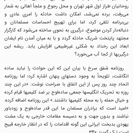
روحانیان طراز اول شهر تهران و محل رجوع و ملجأ اهالی به شمار
می‌رفت، برده نمی‌شد، امکان داشت حادثه را امری عادی و
بی‌برنامه تلقی کرد، اما برای تهییج احساسات مسلمانان و
دنباله‌دار کردن موضوع، درگیری به نحوی ساخته می‌شود که کارگزار
مجتهد پایتخت شریک حادثه گردد و با به میان آمدن نام ایشان
ابعاد این رخداد به شکلی غیرطبیعی افزایش یابد. ریشه این
درگیریها از کجا آب می‌خورد؟
روزنامه شفق سرخ با بیان این که این حوادث را نباید ساده
انگاشت، تلویحاً به وجود دستهای پنهان اشاره کرد؛ اما روزنامه
اتحاد چند روز پس از این اتفاق با صراحت نوشت: «در این چند
روزه به تحریک انگلیسها جمعی ساده‌لوح بر ضد کلیمیها قیام کرده
و خیال حمله را به محله کلیمیها داشتند.» این روزنامه اضافه کرده:
«امید است که برادران مسلمان ما این قدر ساده‌لوح و زودباور
نباشند و بدون جهت و به دسیسه مقامات خارجی به یک مشت
یهودی بدبخت ایرانی این گونه اقدامات را که در انظار خارجه قبیح
است ترک گویند.»34