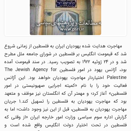
مهاجرت هدایت شده یهودیان ایران به فلسطین از زمانی شروع
شد که قیمومت انگلیس بر فلسطین در شورای جامعه ملل مطرح
شد و در 24 ژوئیه 1922 به تصویب رسید. در سند قیمومت آمده
بود، آژانس یهود در امور فلسطین The Jewish Agency for
Palestine اختیاردار مهاجرت یهودیان خواهد بود. این آژانس
فعالیت خود را با نام «کمیته اجرایی صهیونیستی در امور
فلسطین» آغاز کرد؛ و مهمتر آن که انگلستان نیز موظف و متعهد
بود که مهاجرت یهودیان به فلسطین را تسهیل کند.1 جریان
مهاجرت یهودیان به فلسطین، قبل از این نیز وجود داشت؛ اما به
گزارش اداره سوم سیاسی وزارت امور خارجه ایران «از وقتی که
فلسطین در تحت اختیار دولت انگلیس واقع شده است و