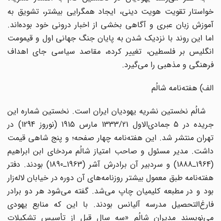
خواستار تقویت هویت دینی، ایجاد همگرایی بیشتر، تشویق به
آموزش زبان عبری و آگاهی بخشی از اخبار درونی خود بوده‌اند.
اما این روند با نزدیک شدن به پایان جنگ جهانی اول و قیمومت
انگلیس بر فلسطین، تغییر کرده، مقاصد سیاسی جای اهداف
فرهنگی و مذهبی را می‌گیرد.
الف) هفته‌نامه شالُم
شالُم نخستین نشریه یهودیان ایران است. نخستین شماره این
جریده در 5 جمادی‌الاول 1333/21 مارس 1915 (نوروز 1294) در
تهران منتشر شد. این هفته‌‌نامه چهار صفحه؛ و پنج شاهی قیمت
داشت. مدیر مسئول و صاحب امتیاز شالُم مردخای ابن ابراهیم
(1964ـ1888) و سردبیر آن برادرش آشر (1963ـ1890) بودند. دفتر
هفته‌نامه طبق معمول بیشتر روزنامه‌های آن دوره در خیابان لاله‌زار
بود و در مطبعه کلیمیان چاپ می‌شد. گفته می‌شود هر دو برادر
فارغ‌التحصیل مدرسه آلیانس بودند. با این که منابع یهودی
می‌نویسند مدیران شالُم «سه سال قبل از تأسیس تشکیلات