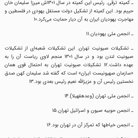
ـ کمیته ترقی. رئیس این کمیته در سال 1301ش میرزا سلیمان خان
حییم بود. این کمیته از تشکیل دولت مستقل یهودی در فلسطین و
مهاجرت یهودیان ایران به آن دیار حمایت می‌کرد.10
ـ انجمن ملی یهودیان.11
ـ تشکیلات صیونیت تهران. این تشکیلات شعبه‌ای از تشکیلات
صیونیت لندن بود و در سال 1301 منجم لاوی ریاست آن را به
عهده داشت.12 تشکیلات صیونیت تهران به احتمال قوی همان
«سازمان صهیونیست ایران» است که گفته شد سلیمان کهن صدق
نخستین رئیس آن و عزیزالله نعیم رئیس بعدی بود.13
ـ انجمن ملی تهران (وعدهقهیلا).14
ـ انجمن حوبیه صیون و اسرائیل تهران.15
ـ انجمن خیاطها که تمرکز آن در تهران بود.16