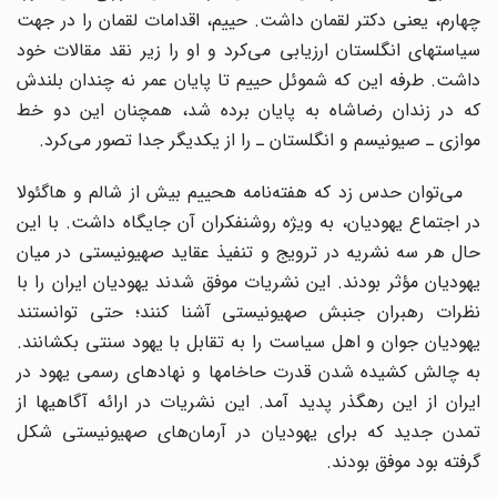
چهارم، یعنی دکتر لقمان داشت. حییم، اقدامات لقمان را در جهت
سیاستهای انگلستان ارزیابی می‌کرد و او را زیر نقد مقالات خود
داشت. طرفه این که شموئل حییم تا پایان عمر نه چندان بلندش
که در زندان رضاشاه به پایان برده شد، همچنان این دو خط
موازی ـ صیونیسم و انگلستان ـ را از یکدیگر جدا تصور می‌کرد.
می‌توان حدس زد که هفته‌نامه هحییم بیش از شالم و هاگئولا
در اجتماع یهودیان، به ویژه روشنفکران آن جایگاه داشت. با این
حال هر سه نشریه در ترویج و تنفیذ عقاید صهیونیستی در میان
یهودیان مؤثر بودند. این نشریات موفق شدند یهودیان ایران را با
نظرات رهبران جنبش صهیونیستی آشنا کنند؛ حتی توانستند
یهودیان جوان و اهل سیاست را به تقابل با یهود سنتی بکشانند.
به چالش کشیده شدن قدرت حاخامها و نهادهای رسمی یهود در
ایران از این رهگذر پدید آمد. این نشریات در ارائه آگاهیها از
تمدن جدید که برای یهودیان در آرمان‌های صهیونیستی شکل
گرفته بود موفق بودند.