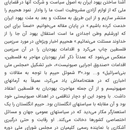
آشنا ساختن یهود ایران به اصول سیاست و شرکت آنها در قضایای
ملی که از لوازم آزادی مشروطیت است ما را وادار نمود هحییم را
منتشر سازیم و از این طریق به مملکت و بعد به ملت یهود ایران
خدمت کرده باشیم.» در پایان مقاله می‌خوانیم: «ضمناً برای این
که اورشلیم وطن اجدادی ما است استقلال یهود آن جا را از
خداوند مسئلت می‌نمائیم.» هحییم اخبار ویژه‌ای در مورد سرزمین
فلسطین چاپ می‌کرد و اقدامات یهودیان را در آن سرزمین
منعکس می‌نمود که عمدتاً ذکر آمار یهودیان مهاجر به فلسطین،
اقدامات «صندوق اجرایی صیونیست»، خبر تشکیل «مجلس ملی
بنی‌اسرائیل» و... بود.30 شموئل حییم با توجه به مقالات و
اخباری که در هفته‌‌نامه‌اش یاد می‌کرد، عمیقاً به آرمانهای
صهیونیسم و از آن جمله مهاجرت یهودیان به فلسطین اعتقاد
داشت. با وجود این او دچار تناقضی در اهداف صیونیستی خود
بود و آن مقابله با سیاستهای انگلستان بود. حییم انگلستان را یک
استعمارگر مکار می‌دید که در سیاستهای عمومی جهان و مسائل
اختصاصی کشورها دخالت می‌‌کند. او رقابت و حتی درگیری
آشکاری با نماینده رسمی کلیمیان در مجلس شورای ملی دوره