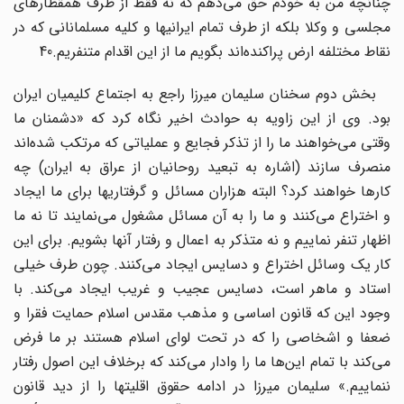
چنانچه من به خودم حق می‌دهم که نه فقط از طرف همقطارهای
مجلسی و وکلا بلکه از طرف تمام ایرانیها و کلیه مسلمانانی که در
نقاط مختلفه ارض پراکنده‌اند بگویم ما از این اقدام متنفریم.40
بخش دوم سخنان سلیمان میرزا راجع به اجتماع کلیمیان ایران
بود. وی از این زاویه به حوادث اخیر نگاه کرد که «دشمنان ما
وقتی می‌خواهند ما را از تذکر فجایع و عملیاتی که مرتکب شده‌اند
منصرف سازند (اشاره به تبعید روحانیان از عراق به ایران) چه
کارها خواهند کرد؟ البته هزاران مسائل و گرفتاریها برای ما ایجاد
و اختراع می‌کنند و ما را به آن مسائل مشغول می‌نمایند تا نه ما
اظهار تنفر نماییم و نه متذکر به اعمال و رفتار آنها بشویم. برای این
کار یک وسائل اختراع و دسایس ایجاد می‌کنند. چون طرف خیلی
استاد و ماهر است، دسایس عجیب و غریب ایجاد می‌کند. با
وجود این که قانون اساسی و مذهب مقدس اسلام حمایت فقرا و
ضعفا و اشخاصی را که در تحت لوای اسلام هستند بر ما فرض
می‌کند با تمام این‌ها ما را وادار می‌کند که برخلاف این اصول رفتار
ننماییم.» سلیمان میرزا در ادامه حقوق اقلیتها را از دید قانون