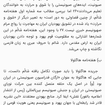
صیونیت، ایده‌های صیونیستی را با شوق و حرارت به خوانندگان
تعلیم می‌دادند»26 اما بررسی مطالب سه شماره اول هفته‌نامه
شالُم، از چنین قضاوتی به دور است؛ به تعبیر دیگر از «شوق و
حرارت» یاد شده در تشویق یهودیان ایران به مهاجرت یا رواج مرام
صهیونیسم خبری نیست.27 با وجود این، هفته‌نامه شالُم در این
شماره‌ها اشاراتی به مظلومیت قوم یهود و توجه دادن یهودیان
ایران به ارض مقدس دارد. شالم با حروف عبری به زبان فارسی
نگاشته و چاپ می‌شد.
ب) هفته‌نامه هاگئولا
جریده هاگئولا را باید صورت تکامل یافته شالُم دانست، تا
جایی که هاگئولا به عنوان «ارگان فدراسیون صیونیستی در ایران
بود [و] در اصل یک حلقه متصل کننده بین حرکت نوپای
صیونیستی در ایران و جنبش صیونیسم بین‌المللی (پس از انتشار
اعلامیه بالفور) نقش» ایفا کرد. منابع یهودی معتقدند ‌«این نشریه
قادر شد رابطه‌ای با جهان یهود و صیونیسم یعنی هویت قومی از