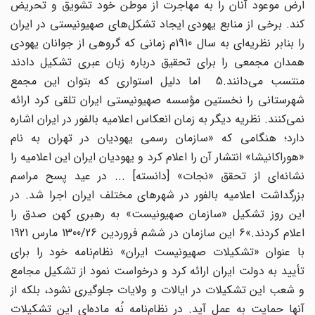
ارض موعود آنان را به مهاجرت از موطن خود تشویق و تحریض
کند. برخی از منابع یهودی ایجاد تشکل‌های صهیونیستی در ایران
را بنابر نظریه‌ای به سال 1910م زمانی که گروهی از جوانان یهودی
همدان مجمعی را برای تحقیق درباره زبان عبری تشکیل دادند
منتسب می‌دانند.5 اما دلیل استواری که بتوان این مجمع
شهرستانی را نخستین مؤسسه صهیونیستی ایران تلقی کرد ارائه
نمی‌کنند. نظریه دیگر به زمان انعکاس اعلامیه بالفور در ایران اشاره
دارد؛ هنگامی که «سازمان رسمی یهودیان در تهران به نام
«هوراکانیشا» انتشار آن را اعلام کرد و یهودیان ایران این اعلامیه را
نشانه‌ای از تحقق «نجات» [دانسته] ... در عید پسح مراسم
بزرگداشت اعلامیه بالفور در شهرهای مختلف ایران اجرا شد. در
این روز تشکیل «سازمان صهیونیست» به رهبری کهن صدق را
اعلام کردند.»6 این سازمان در ششم فروردین 1300/26 مارس 1921
با عنوان «تشکیلات صهیونیست ایران» نظام‌نامه خود را برای
تأیید به دولت ایران ارائه کرد و درخواست نمود از تشکیل مجامع
و شعب این تشکیلات در ایالات و ولایات جلوگیری نشود، بلکه از
آنها حمایت به عمل آید. در نظام‌نامه نُه ماده‌ای این تشکیلات