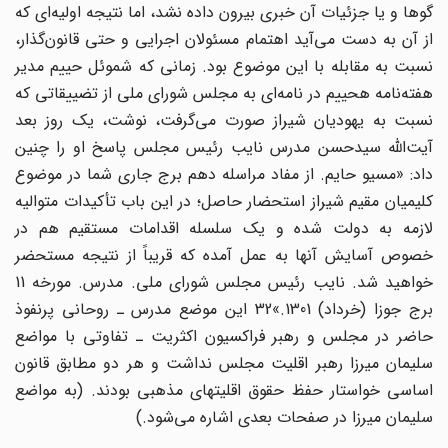
گوها و یا جزئیات آن خبری بیرون داده نشد، اما نتیجه اولیه‌ای که
از آن به دست می‌آید اهتمام مسئولان اجرایی و حتی قانون‌گذار،
نسبت به مقابله با این موضوع بود. زمانی که شموئل حییم مدیر
هفته‌نامه هحییم در نامه‌ای به مجلس شورای ملی از تضییقاتی که
نسبت به یهودیان شیراز صورت می‌گرفت، نوشت، یک روز بعد
آیت‌الله سیدحسن مدرس نایب رئیس مجلس پاسخ او را چنین
داد: «مسیو حایم. از مفاد مراسله دهم برج جاری شما در موضوع
کلیمیان مقیم شیراز استحضار حاصل؛ در این باب تأکیدات متوالیه
لازمه به دولت شده و یک سلسله اقدامات مستقیم هم در
خصوص آسایش آنها به عمل آمده که قریباً از نتیجه مستحضر
خواهید شد. نایب رئیس مجلس شورای ملی. مدرس. مورخه 11
برج جوزا ‌(خرداد) 1301.»32 این موضع مدرس ـ روحانی پرنفوذ
حاضر در مجلس و رهبر فراکسیون اکثریت ـ تفاوتی با مواضع
سلیمان میرزا رهبر اقلیت مجلس نداشت و هر دو مطابق قانون
اساسی خواستار حفظ حقوق اقلیتهای مذهبی بودند. (به مواضع
سلیمان میرزا در صفحات بعدی اشاره می‌شود.)