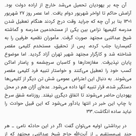
آن چه بر یهودیان تحمیل می‌شد خارج از اراده دولت بود.
آرامش حاکم تا اواخر شهریور دوام یافت. اما عصر روز 27 شهریور
1301 بنا بر آن چه که جراید وقت درج کردند هنگام تعطیل شدن
مدرسه کلیمیها نزاعی بین یکی از مستخدمین مدرسه و گماشته
شیخ عبدالنبی مجتهد صورت گرفت. مأموران نظمیه طرفین را به
کمیساریا جلب کرده، پس از تحقیق، مستخدم کلیمی مقصر
شناخته شد و کارگزار مجتهد شهیر تهران آزاد گردید. اما موضوع
پایان نپذیرفت. مغازه‌دارها و کاسبان سرچشمه و پامنار اماکن
کسب خود را تعطیل می‌کنند و خواستار تنبیه فرد کلیمی مقصر
می‌شوند. به دنبال این اعتراض عمومی شش تن دیگر از کلیمی‌ها
دستگیر شده، قرار تنبیه آنها داده می‌شود. عده‌ای آژان هم در محل
یهودیان حاضر می‌شوند تا اتفاق دیگری نیفتد. روزنامه شفق سرخ
با چاپ این خبر در انتها یادآور می‌شود که این قبیل حوادث را
نباید ساده انگاشت.33
در برداشتی اولیه می‌توان گفت اگر در این حادثه نامی ـ هر
چند غیرمستقیم ـ از آیت‌الله حاج شیخ عبدالنبی مجتهد که از