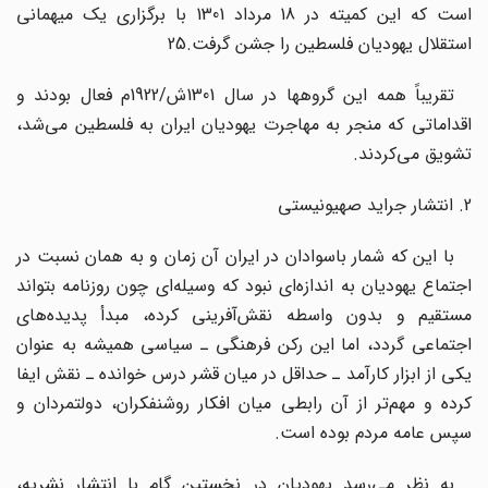
است که این کمیته در 18 مرداد 1301 با برگزاری یک میهمانی
استقلال یهودیان فلسطین را جشن گرفت.25
تقریباً همه این گروهها در سال 1301ش/1922م فعال بودند و
اقداماتی که منجر به مهاجرت یهودیان ایران به فلسطین می‌شد،
تشویق می‌کردند.
2. انتشار جراید صهیونیستی
با این که شمار باسوادان در ایران آن زمان و به همان نسبت در
اجتماع یهودیان به اندازه‌ای نبود که وسیله‌ای چون روزنامه بتواند
مستقیم و بدون واسطه نقش‌آفرینی کرده، مبدأ پدیده‌های
اجتماعی گردد، اما این رکن فرهنگی ـ سیاسی همیشه به عنوان
یکی از ابزار کارآمد ـ حداقل در میان قشر درس خوانده ـ نقش ایفا
کرده و مهم‌تر از آن رابطی میان افکار روشنفکران، دولتمردان و
سپس عامه مردم بوده است.
به نظر می‌رسد یهودیان در نخستین گام با انتشار نشریه،