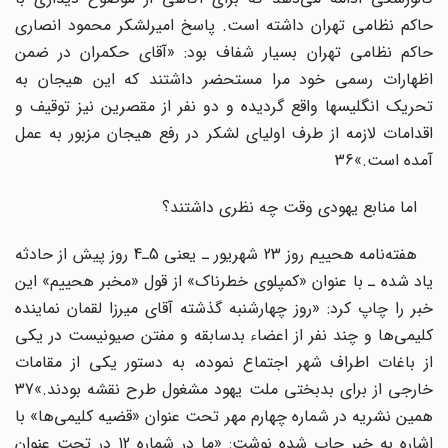
حاکم نظامی تهران داشته است. پاسخ امیرلشکر محمود انصاری
حاکم نظامی تهران بسیار شفاف بود: «آقای حکمران در ضمن
اظهارات رسمی خود مرا مستحضر داشتند که این هیجان به
تحریک انگلیسها واقع گردیده و دو نفر از مقصرین نیز توقیف و
اقدامات لازمه از طرف اولیای لشکر در رفع هیجان مزبور به عمل
‌آمده است.»36
اما منابع یهودی وقت چه نظری داشتند؟
هفته‌نامه هحییم روز 23 شهریور ـ یعنی 5ـ4 روز پیش از حادثه
یاد شده ـ با عنوان «کمپلوی خطرناک» از قول «مخبر هحییم» این
خبر را چاپ کرد: «روز چهارشنبه گذشته آقای میرزا لقمان نماینده
کلیمی‌ها و چند نفر از اعضاء بدسابقه و مفتن صیونیست در یکی
از باغات اطراف شهر اجتماع نموده، به دستور یکی از مقامات
خارجی از برای بدبختی ملت یهود مشغول طرح نقشه بودند.»37
همین نشریه در شماره چهارم مهر تحت عنوان «قضیه کلیمی‌ها» با
اشاره به خبر چاپ شده نوشت: «ما در شماره 12 در تحت عنوان