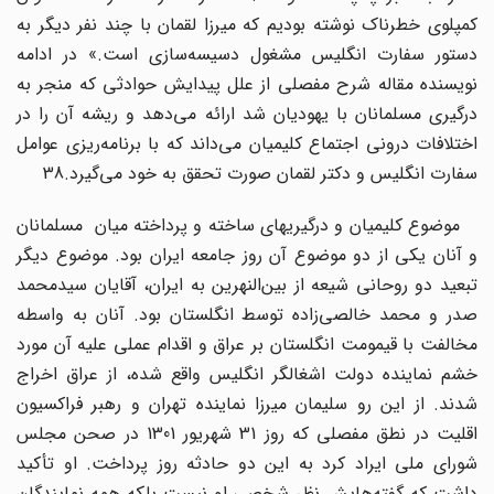
کمپلوی خطرناک نوشته بودیم که میرزا لقمان با چند نفر دیگر به
دستور سفارت انگلیس مشغول دسیسه‌سازی است.» در ادامه
نویسنده مقاله شرح مفصلی از علل پیدایش حوادثی که منجر به
درگیری مسلمانان با یهودیان شد ارائه می‌دهد و ریشه آن را در
اختلافات درونی اجتماع کلیمیان می‌داند که با برنامه‌ریزی عوامل
سفارت انگلیس و دکتر لقمان صورت تحقق به خود می‌گیرد.38
موضوع کلیمیان و درگیریهای ساخته و پرداخته میان مسلمانان
و ‌آنان یکی از دو موضوع آن روز جامعه ایران بود. موضوع دیگر
تبعید دو روحانی شیعه از بین‌النهرین به ایران، آقایان سیدمحمد
صدر و محمد خالصی‌زاده توسط انگلستان بود. آنان به واسطه
مخالفت با قیمومت انگلستان بر عراق و اقدام عملی علیه آن مورد
خشم نماینده دولت اشغالگر انگلیس واقع شده، از عراق اخراج
شدند. از این رو سلیمان میرزا نماینده تهران و رهبر فراکسیون
اقلیت در نطق مفصلی که روز 31 شهریور 1301 در صحن مجلس
شورای ملی ایراد کرد به این دو حادثه روز پرداخت. او تأکید
داشت که گفته‌هایش نظر شخصی او نیست بلکه همه نمایندگان