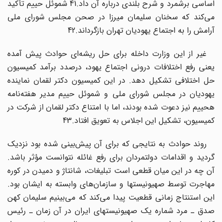
اساسی برشمرد و شرح بلندی درباره آن داد.41 شموئل حییم تأکید
می‌کند که سخنان سلیمان میرزا در صحن مجلس شورای ملی
آرامش را به اجتماع یهودیان تهران بازگرداند.42
غیر از این وزارت داخله برای حل ریشه‌ای حوادث پیش آمده
یعنی رفع اختلافات درونی اجتماع یهود، درصدد برآمد کمیسیون
حل اختلافی تشکیل دهد. در این کمیسیون دکتر لقمان نماینده
یهودیان در مجلس شورای ملی و شموئل حییم مدیر هفته‌نامه
هحییم نیز دعوت شده بودند، اما با امتناع دکتر لقمان از شرکت در
کمیسیون، تشکیل این اجلاس به تعویق ‌افتاد.43
روند حوادث به نتایجی که برای آن پیش‌بینی شده بود نزدیک
گردید و اقدامات دولتمردان برای رفع غائله نتوانست مؤثر باشد.
آن چه در این میان قطعی است تبلیغات، شانتاژ و دمیدن در کوره
مهاجرت توسط صهیونیستها و سازمان‌های وابسته به ایشان بود.
این استنتاج زمانی قطعیت پیدا می‌کند که می‌بینیم سلیمان کهن
صدق ـ مرد شماره یک صهیونیستهای ایران در آن زمان ـ رئیس