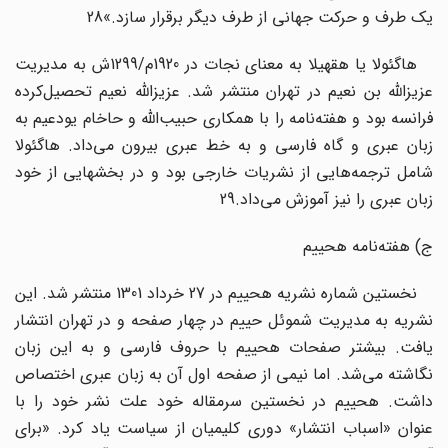
یک طرف و حرکت جهانی از طرف دیگر برقرار سازد.»28
هاگئولا یا هقهیلا به معنای نجات در 1920م/1299ش به مدیریت
عزیزالله بن نعیم در تهران منتشر شد. عزیزالله نعیم تحصیل‌کرده
فرانسه بود و هفته‌نامه را با همکاری حبیب‌الله و حاخام یودعیم به
زبان عبری و گاه فارسی و به خط عبری بیرون می‌داد. هاگئولا
شامل ترجمه‌هایی از نشریات خارجی بود و در بخشهایی از خود
زبان عبری را نیز آموزش می‌داد.29
ج) هفته‌نامه هحییم
نخستین شماره نشریه هحییم در 27 خرداد 1301 منتشر شد. این
نشریه به مدیریت شموئل حییم در چهار صفحه و در تهران انتشار
یافت. بیشتر صفحات هحییم با حروف فارسی و به این زبان
نگاشته می‌شد. اما نیمی از صفحه اول آن به زبان عبری اختصاص
داشت. هحییم در نخستین سرمقاله خود علت نشر خود را با
عنوان ‌«اسباب انتشار» دوری کلیمیان از سیاست یاد کرد. «برای