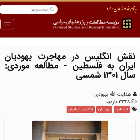
منو
نقش انگلیس در مهاجرت یهودیان
ایران به فلسطین - مطالعه موردی:
سال 1301 شمسی
هدایت الله بهبودی
3328 بازدید
فلسطین
یهودیان
انگلیس در ایران