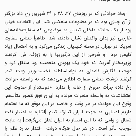
ابعاد حوادثی که در روزهای 27، 28 و 29 شهریور رخ داد بزرگتر
از آن چیزی بود که در مطبوعات منعکس شد. این اتفاقات خیلی
زود از یک حادثه داخلی تبدیل به موضوعی که سفارت‌خانه‌های
خارجی نیز بدان واکنش نشان دادند، شد. ظاهراً منشی سفارت
آمریکا در تهران در محله کلیمیان زندگی می‌کرد و به احتمال زیاد
کلیمی بود. او شرحی از این درگیریها را به ژوزف. ش. کرنفلد
وزیرمختار آمریکا که خود یک یهودی متعصب بود منتقل کرد و
موجب نگارش نامه‌ای به قوام‌السلطنه نخست‌وزیر وقت شد.
کرنفلد نوشت منشی سفارت اطلاع می‌دهد که به واسطه حوادث
رخ داده جرأت خروج از خانه را ندارد. «دوستدار از حدوث این
اغتشاشات به واسطه مضرات مولده به ایران فوق‌التصور متأسفم.
وقوع این حوادث در هر وقت و خاصه در این موقع که ما اهتمام
داریم اعتباری به جهت ایران تدارک کنیم [اشاره به امتیاز نفت
شمال و وامی که با این امتیاز به ایران تعلق می‌گرفت] به غایت
موجب تأثر است. در هر حال هرگاه دولت اقتدار ندارد نظم را