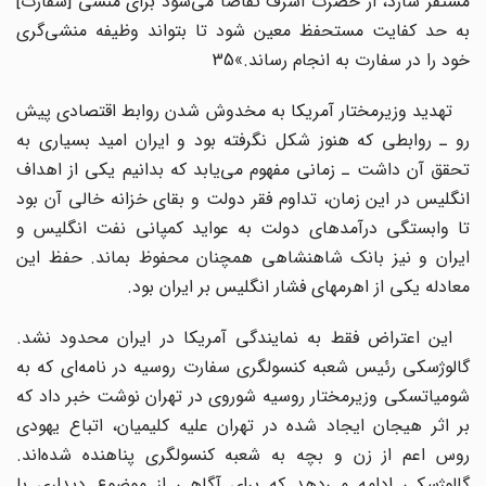
مستقر سازد، از حضرت اشرف تقاضا می‌شود برای منشی [سفارت]
به حد کفایت مستحفظ معین شود تا بتواند وظیفه منشی‌گری
خود را در سفارت به انجام رساند.»35
تهدید وزیرمختار آمریکا به مخدوش شدن روابط اقتصادی پیش
رو ـ روابطی که هنوز شکل نگرفته بود و ایران امید بسیاری به
تحقق آن داشت ـ زمانی مفهوم می‌یابد که بدانیم یکی از اهداف
انگلیس در این زمان، تداوم فقر دولت و بقای خزانه‌ خالی آن بود
تا وابستگی درآمدهای دولت به عواید کمپانی نفت انگلیس و
ایران و نیز بانک شاهنشاهی همچنان محفوظ بماند. حفظ این
معادله یکی از اهرمهای فشار انگلیس بر ایران بود.
این اعتراض فقط به نمایندگی آمریکا در ایران محدود نشد.
گالوژسکی رئیس شعبه کنسولگری سفارت روسیه در نامه‌ای که به
شومیاتسکی وزیرمختار روسیه شوروی در تهران نوشت خبر داد که
بر اثر هیجان ایجاد شده در تهران علیه کلیمیان، اتباع یهودی
روس اعم از زن و بچه به شعبه کنسولگری پناهنده شده‌اند.
گالوژسکی ادامه می‌دهد که برای آگاهی از موضوع دیداری با