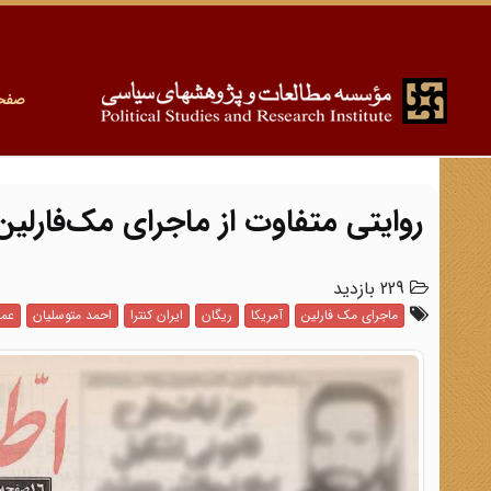
صفح
روایتی متفاوت از ماجرای مک‌فارلین
229 بازدید
ماجرای مک فارلین
آمریکا
ریگان
ایران کنترا
احمد متوسلیان
عما