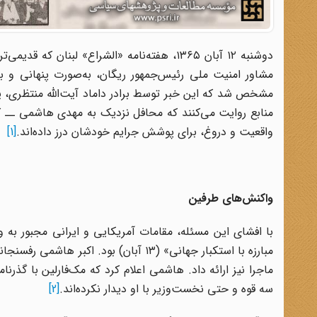
دوشنبه ۱۲ آبان ۱۳۶۵، هفته‌نامه «الشراع» لب
مشاور امنیت ملی رئیس‌جمهور ریگان، به‌صورت پنهانی و 
مشخص شد که این خبر توسط برادر داماد آیت‌الله منتظری،
منابع روایت می‌کنند که محافل نزدیک به مهدی هاشمی ــ که 
واقعیت و دروغ، برای پوشش جرایم خودشان درز داده‌اند.
[1]
واکنش‌های طرفین
با افشای این مسئله، مقامات آمریکایی و ایرانی مجبور به و
مبارزه با استکبار جهانی» (۱۳ آبان) بو
ماجرا نیز ارائه داد. هاشمی اعلام کرد که مک‌فارلین با گذر
سه قوه و حتی نخست‌وزیر با او دیدار نکرده‌اند.
[2]