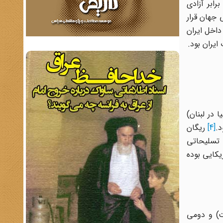
رابر آزادی
 جهان قرار
داخل ایران
ایران بود.
 در لبنان)
د.
[4]
ریگان
 که معاملۀ تسلیحاتی
یکایی بوده
ت) و دومی