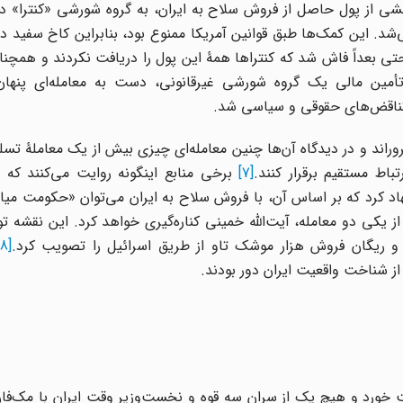
بخشی از پول حاصل از فروش سلاح به ایران، به گروه شورشی «کنترا» در 
شد. این کمک‌ها طبق قوانین آمریکا ممنوع بود، بنابراین کاخ سفید 
د. حتی بعداً فاش شد که کنتراها همۀ این پول را دریافت نکردند و همچنا
تأمین مالی یک گروه شورشی غیرقانونی، دست به معامله‌ای پنها
ار تناقض‌های حقوقی و سیاسی شد.
‌پروراند و در دیدگاه آن‌ها چنین معامله‌ای چیزی بیش از یک معاملۀ تسل
تباط مستقیم برقرار کنند.
[7]
برخی منابع اینگونه روایت می‌کنند که ش
۱۹ نقشه‌ای به آمریکا پیشنهاد کرد که بر اساس آن، با فروش سلاح به ایران می‌توان «حکومت م
 از یکی دو معامله، آیت‌الله خمینی کناره‌گیری خواهد کرد. این نقشه 
 و ریگان فروش هزار موشک تاو از طریق اسرائیل را تصویب کرد.
[8]
 از شناخت واقعیت ایران دور بودند.
بست خورد و هیچ یک از سران سه قوه و نخست‌وزیر وقت ایران با مک‌فار