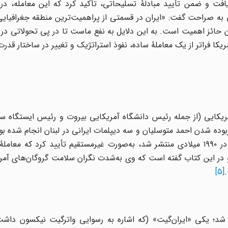
افت و ضمن تأیید مبادلۀ تسلیحاتی، تأکید کرد که این معامله، در ب
 به صراحت گفت: «ایران در قسمتی از پراهمیت‌ترین منطقه جغرافیایی
ان حائز اهمیت است. به این دلایل به نفع ماست تا در پی تحولاتی در 
 فراتر از یک معاملۀ ساده، نفوذ استراتژیک و تغییر در ساختار قدرت 
یکایی (از جمله رئیس دانشگاه آمریکایی بیروت و رئیس ایستگاه سیا
بوده شدن احمد متوسلیان و سه دیپلمات ایرانی در لبنان انجام شده بو
البته بعداً در کتاب خاطرات خود (یک زندگی آمریکایی) که در ۱۹۹۰ میلادی منتشر شد، به‌صورت غیرمستقیم تأیید کرد
او در این کتاب گفته است که وی به‌شدت نگران سلامت گروگان‌های آمر
[5]
ر شد؛ یکی «ایران‌گیت» (که اشاره به رسوایی واترگیت نیکسون داش