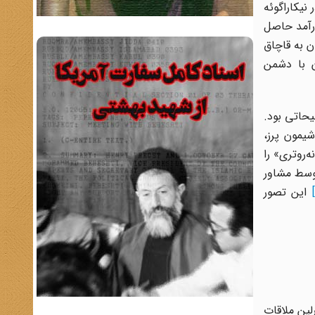
نیکاراگوئه
درآمد حاصل
ن به قاچاق
ن با دشمن
یحاتی بود.
یمون پرز،
یانه‌روتری» را
توسط مشاور
این تصور
لین ملاقات