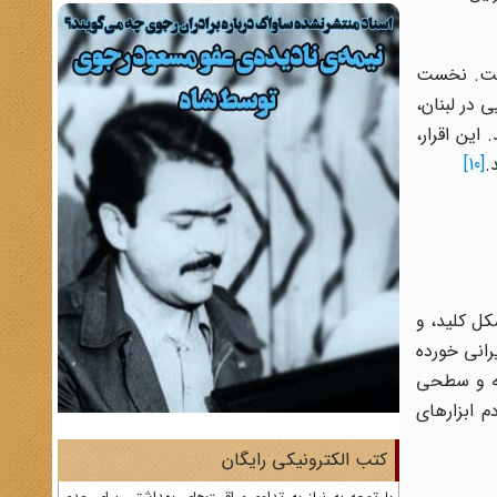
است. نخست
 در لبنان،
این اقرار،
.
[10]
ل کلید، و
رانی خورده
نه و سطحی
م ابزارهای
کتب الکترونیکی رایگان