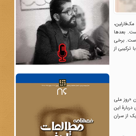
ت مک‌فارلین،
ست. بعدها
است. برخی
 ترکیبی از
ن «روز ملی
ی دربارهٔ این
یک از سران