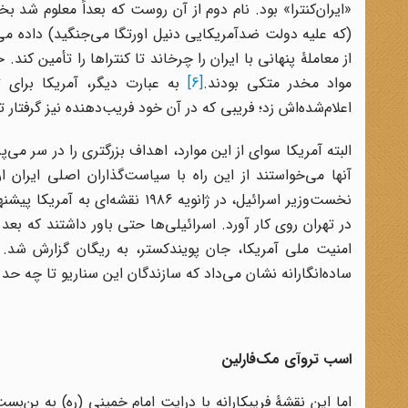
«ایران‌کنترا» بود. نام دوم از آن روست که بعداً معلوم شد 
(که علیه دولت ضدآمریکایی دنیل اورتگا می‌جنگید) داده می‌
از معاملۀ پنهانی با ایران را چرخاند تا کنتراها را تأمین کن
مواد مخدر متکی بودند.
[6]
به عبارت دیگر، آمریکا برای 
اعلام‌شده‌اش زد؛ فریبی که در آن خود فریب‌دهنده نیز گرفت
البته آمریکا سوای از این موارد، اهداف بزرگتری را در سر می
آنها می‌خواستند از این راه با سیاست‌گذاران اصلی ایران ار
نخست‌وزیر اسرائیل، در ژانویه ۸۶
در تهران روی کار آورد. اسرائیلی‌ها حتی باور داشتند که بعد
امنیت ملی آمریکا، جان پویندکستر، به ریگان گزارش شد.
ساده‌انگارانه نشان می‌داد که سازندگان این سناریو تا چه حد
اسب تروآی مک‌فارلین
اما این نقشۀ فریبکارانه با درایت امام خمینی (ره) به بن‌