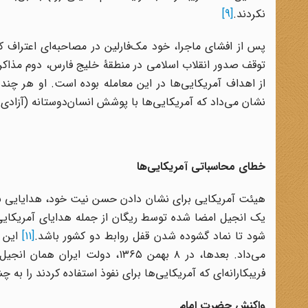
نکردند.
[9]
پس از افشای ماجرا، خود مک‌فارلین در مصاحبه‌ای اعترا
توقف صدور انقلاب اسلامی در منطقۀ خلیج فارس، دوم مذاکره 
از اهداف آمریکایی‌ها در این معامله بوده است. او هر چند در
نشان می‌داد که آمریکایی‌ها با پوشش انسان‌دوستانه (آزادی
خطای محاسباتی آمریکایی‌ها
هیئت آمریکایی برای نشان دادن حسن نیت خود، هدایایی نی
یک انجیل امضا شده توسط ریگان از جمله هدایای آمریکایی‌ها
شود تا نماد گشوده شدن قفل روابط دو کشور باشد.
[11]
این ه
می‌داد. بعدها، در ۸ بهمن ۱۳۶۵، دولت ایران همان انجیل را به همراه دستخط ریگان به نمایش عموم گذاشت
فریبکارانه‌ای که آمریکایی‌ها برای نفوذ استفاده کردند را به چش
واکنش حضرت امام