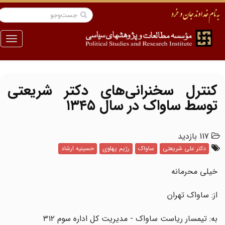
منو
کنترل سخنرانی‌های دکتر شریعتی
توسط ساواک در سال ۱۳۴۵
117 بازدید
دکتر علی شریعتی
ساواک
رژیم پهلوی
حسینیه ارشاد
خیلی محرمانه
از: ساواک تهران
به: تیمسار ریاست ساواک - مدیریت کل اداره سوم ۳۱۲