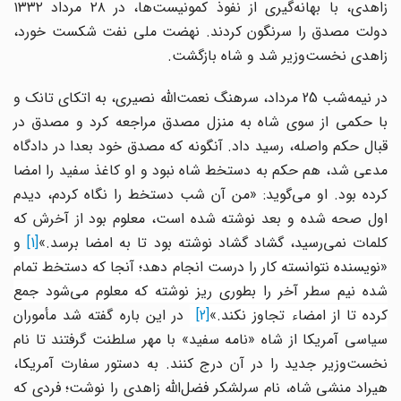
زاهدی، با بهانه‌گیری از نفوذ کمونیست‌ها، در ۲۸ مرداد ۱۳۳۲
دولت مصدق را سرنگون کردند. نهضت ملی نفت شکست خورد،
زاهدی نخست‌وزیر شد و شاه بازگشت.
در نیمه‌شب 25 مرداد، سرهنگ نعمت‌الله نصیری، به اتکای تانک و
با حکمی از سوی شاه به منزل مصدق مراجعه کرد و مصدق در
قبال حکم واصله، رسید داد. آنگونه که مصدق خود بعدا در دادگاه
مدعی شد، هم حکم به دستخط شاه نبود و او کاغذ سفید را امضا
کرده بود. او می‌گوید: «من آن شب دستخط را نگاه کردم، دیدم
اول صحه شده و بعد نوشته شده است، معلوم بود از آخرش که
لمات نمی‌رسید، گشاد گشاد نوشته بود تا به امضا برسد.»
[1]
و
«
نویسنده نتوانسته کار را درست انجام دهد؛ آنجا که دستخط تمام
شده نیم سطر آخر را بطوری ریز نوشته که معلوم می‌شود جمع
رده تا از امضاء تجاوز نکند
.
»
[2]
در این باره گفته شد مأموران
سیاسی آمریکا از شاه «نامه سفید» با مهر سلطنت گرفتند تا نام
نخست‌وزیر جدید را در آن درج کنند. به دستور سفارت آمریکا،
هیراد منشی شاه، نام سرلشکر فضل‌الله زاهدی را نوشت؛ فردی که