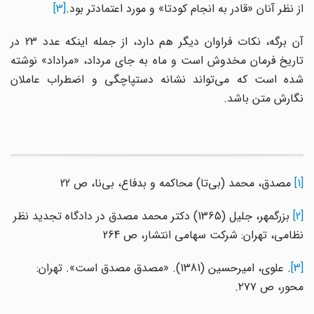
از نظر آنان «قادر به انجام کودتا» و مورد اعتمادتر بود.
[3]
آن برگه، نکات فراوان دیگر هم دارد، از جمله اینکه عدد 23 در
تاریخ فرمان مخدوش است و ماه به جای مرداد، «مراداد» نوشته
شده است که می‌تواند نشانه دستپاچگی و اضطراب عاملان
نگارش متن باشد.
[1]
مصدق، محمد (بی‌تا) محاکمه و بدفاع، بی‌نا، ص 22
[2]
بزرگمهر، جلیل (1365) دکتر محمد مصدق در دادگاه تجدید نظر
نظامی، تهران: شرکت سهامی انتشار، ص 264
[3]
. علوی، امیرحسین (1381). «مصدق مصدق است». تهران:
محور، ص ۲۷۷.