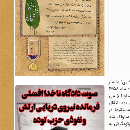
رابکاری" بشمار
می رود . عکسی که مشاهده می کنید مربوط به دادگاه تهرانی است که باحضور انقلابیونی که توسط او شکنجه شده اند، در 21 خرداد ماه 1358
اعات کشور (ساواک) می
ای کمونیستی بود انتقال
ستقیما در
 عضو کمیته‌ای در اداره سوم ساواک شد
رکوبگرش به