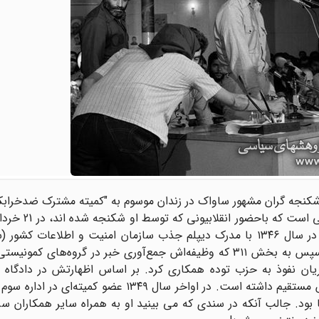
 تهرانی متولد ۱۳۲۴در تهران یکی از شکنجه گران مشهور ساواک در زندان موسوم به "کمیته مشترک ضدخ
برگزار شد. بر اساس اسناد باقی مانده درساواک ، نادری پور در سال ۱۳۴۶ با مدرک دیپلم جذب سازمان امنیت و اطل
شود. مدتی در ادارات بایگانی و فیش مشغول به کار بود و سپس به بخش ۳۱۱ که وظیفه‌اش جمع‌آوری خبر در گروه‌ه
ان نفوذ به حزب توده همکاری کرد. بر اساس اظهارتش در دادگاه م
دستگیری و شکنجه بسیاری از مبارزان ضد حکومت شاه نقش مستقیم داشته است. در اواخر سال ۱۳۴۹
بود. جالب آنکه در سندی که می بینید او به همراه سایر همکاران س