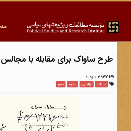
صفح
طرح ساواک برای مقابله با مجالس 
3932 بازدید
ساواک
عزاداری
محرم
صفر