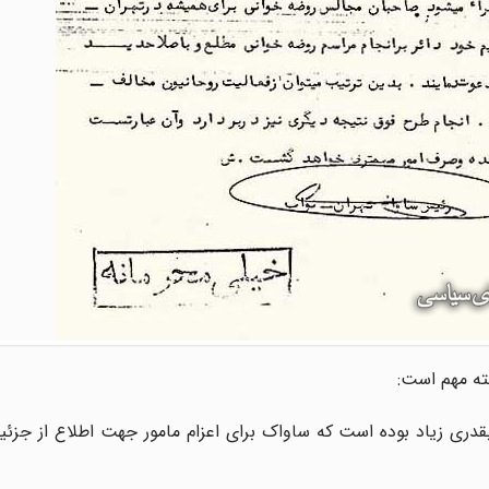
ته مهم است:
ی امام حسین (ع) در سال 1345 د رتهران بقدری زیاد بوده است که ساواک برای اعزام مامور جهت اطلاع 