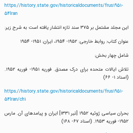
https://history.state.gov/historicaldocuments/frus1951-
54Iran
این مجلد مشتمل بر ۳۷۵ سند تازه انتشار یافته است به شرح زیر:
عنوان کتاب:‌ روابط خارجی: ۱۹۵۲- ۱۹۵۴، ایران: ۱۹۵۱- ۱۹۵۴
شامل چهار بخش:‌
تلاش ایالات متحده برای درک مصدق. فوریه ۱۹۵۱- فوریه ۱۹۵۲.
(اسناد ۱- ۶۶)
https://history.state.gov/historicaldocuments/frus1951-
54Iran/ch1
بحران سیاسی ژوئیه ۱۹۵۲ [تیر ۱۳۳۱] ایران و پیامدهای آن. مارس
۱۹۵۲- فوریه ۱۹۵۳. (اسناد ۶۷- ۱۶۸)