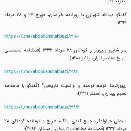
بنگرید به:‌
گفتگو عبدالله شهبازی با روزنامه خراسان،‌ مورخ ۲۷ و ۲۸ مرداد
۱۳۹۴:
https://t.me/abdollahshahbazi/3180
سِر شاپور ریپورتر و کودتای ۲۸ مرداد ۱۳۳۲ (فصلنامه تخصصی
تاریخ معاصر ایران،‌ پائیز ۱۳۸۱):
https://t.me/abdollahshahbazi/3811
ریپورترها: توهم توطئه یا واقعیت تاریخی؟ (گفتگو با ماهنامه
نسیم بیداری، اسفند ۱۳۹۱):
https://t.me/abdollahshahbazi/3812
سیمای خانوادگی جرج کندی یانگ، طراح و فرمانده کودتای ۲۸
مرداد ۱۳۳۲ (فصلنامه مطالعات تاریخی، زمستان ۱۳۸۲):