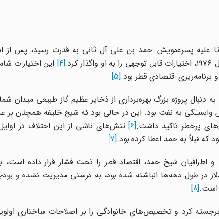
 آل ثانی، که در سال ۱۹۷۲ پس از کودتا علیه پسرعمویش احمد بن علی آل ثانی به قدرت رسید، پس
رد.
[4]
این اختیارات شام
 برنامه‌ریزی اقتصادی قطر بود.
[5]
با توجه به این اختیارات و آزادی عمل، حمد تا دهه ۸۰ و ۹۰ به دنبال پروژه‌ بزرگ بهره‌برداری از ذخایر عظیم گاز طبیعی م
ف تنوع‌بخشی و کاهش وابستگی به نفت بود. این در حالی بود که شیخ خلیفه همچنان ب
ی‌های پرخطر تاکید داشت.
[6]
 که قبلاً به حمد اعطا کرده بود.
[7]
م و اطرافیان شیخ حمد، اقتصاد قطر را تحت فشار قرار داده است، ب
 در طول دهه‌ها انباشته شده بود، به درستی مدیریت نشده و بودجه 
 است.
[8]
 برجسته کرد و تخصیص‌های خانوادگی را بر اصلاحات ساختاری اولویت