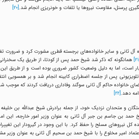
یری پرسنل، مقاومت نیروها یا تلفات و خونریزی انجام شد.
[20]
ه آل ثانی و سایر خانواده‌های برجسته قطری مشورت کرد و ضرورت تغی
[
همانگونه که ذکر شد شیخ حمد پس از کودتا، از طریق یک سخنرانی 
بار است، اما به دلیل وضعیت کشور ضروری بوده است و از طریق این 
یزیونی پس از جلسه اضطراری کابینه انجام شد و بر همسویی انتقا
عضای خانواده حاکم آل ثانی سوگند وفاداری دریافت کردند که موجب شد 
امه دهد.
[22]
متشکل از بستگان و متحدان نزدیک خود، از جمله برادرش شیخ عبدالله بن خلیفه
حمد بن جاسم بن جبر آل ثانی به عنوان وزیر امور خارجه، این امر
 کل نیروهای مسلح را حفظ کرد. با این وجود در گیرودار این تغییر
عتماد امیر مخلوع را با شیخ حمد بن سحیم آل ثانی به عنوان وزیر مشاو