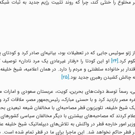
یر مخلوع را خنثی کند، چرا که روند تثبیت رژیم جدید به ثبات شبکه
ز ژنو سوئیس جایی که در تعطیلات بود، بیانیه‌ای صادر کرد و کودتا
وم کرد.
[24]
او این کودتا را «رفتار غیرعادی یک مرد نادان» توصیف ک
ار بر خانواده سلطنتی و مردم را دارد. در همان اعلامیه، شیخ خلیفه 
 به چالش کشیدن رهبری جدید بود.
[25]
ی، رسماً توسط دولت‌های بحرین، کویت، عربستان سعودی و امارات م
ره مصر بازدید کرد و با حسنی مبارک، رئیس‌جمهور مصر، ملاقات کرد و ق
تیک شیخ خلیفه، تلویزیون قطر مصاحبه‌ای با مخالفان شیعه تبعیدی 
علام کردند که مصاحبه‌های بیشتری با دیگر مخالفان سیاسی کشورهای
 امور خارجه قطر در واکنش به تلاش‌های دیپلماتیک شیخ خلیفه عنوا
 قطر حاکم نخواهد شد. این ماجرا برای ما در قطر تمام شده است. م