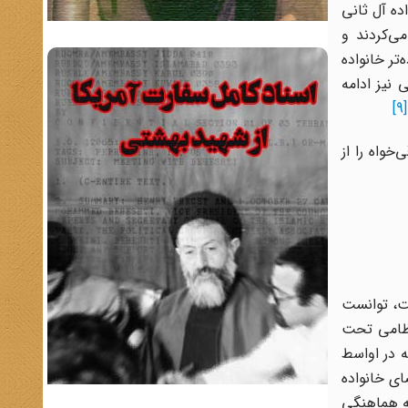
ده آل ثانی
ی‌کردند و
تر خانواده
 نیز ادامه
[9]
خواه را از
 را بر عهده داشت، توانست
نظامی تحت
 در اواسط
ضای خانواده
ه هماهنگی