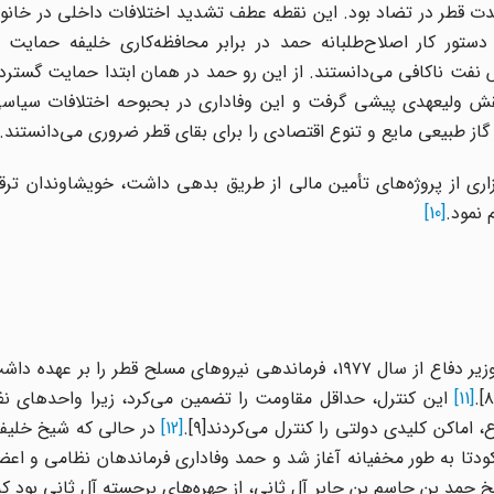
دمدت قطر در تضاد بود. این نقطه عطف تشدید اختلافات داخلی در خانوا
تور کار اصلاح‌طلبانه حمد در برابر محافظه‌کاری خلیفه حمایت م
نفت ناکافی می‌دانستند. از این رو حمد در همان ابتدا حمایت گسترده‌
 نقش ولیعهدی پیشی گرفت و این وفاداری در بحبوحه اختلافات سیاسی
از طبیعی مایع و تنوع اقتصادی را برای بقای قطر ضروری می‌دانستند.
ری از پروژه‌های تأمین مالی از طریق بدهی داشت، خویشاوندان ترقی‌
 نمود.
[10]
از آنجا که شیخ حمد بن خلیفه آل ثانی، به عنوان ولیعهد و وزیر دفاع از سال ۱۹۷۷، فرماندهی نیروهای مسلح قطر
[11]
این کنترل، حداقل مقاومت را تضمین می‌کرد، زیرا واحدهای 
 اماکن کلیدی دولتی را کنترل می‌کردند[۹].
[12]
در حالی که شیخ خلیفه
دمات کودتا به طور مخفیانه آغاز شد و حمد وفاداری فرماندهان نظامی و اع
حمد بن جاسم بن جابر آل ثانی، از چهره‌های برجسته آل ثانی بود ک