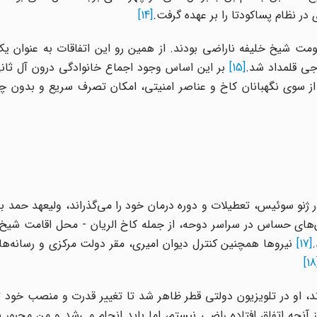
در نظام پساکودتا را بر عهده گرفت.
[14]
ومت شیخ خلیفه ناراضی بودند. از همین رو این اتفاقات به عنوان ی
ی قلمداد شد.
[15]
بر این اساس وجود اجماع خانوادگی درون آل ثا
ه از سوی نگهبانان کاخ و عناصر امنیتی، امکان تصرف سریع و بدون 
 آل ثانی در ژنو سوئیس، تعطیلات و دوره درمان خود را می‌گذراند، ولیعهد حمد 
ن‌های حساس در سراسر دوحه، از جمله کاخ الریان - محل اقامت شیخ 
.
[17]
نیروها همچنین کنترل دیوان امیری، مقر دولت مرکزی و رسانه‌ها
[
د، او در تلویزیون دولتی قطر ظاهر شد تا تغییر قدرت و منصب خود 
 از آنچه اتفاق افتاده راضی نیستم، اما باید انجام می‌شد و من مجبور ب