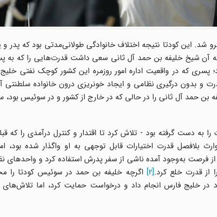
۲۷ ژوئن ۱۹۹۵ (۶ تیر ۱۳۷۴) با کودتا روبرو شد. این کودتا نتیجه اختلاف خانوادگی طولانی‌مدتی بود که پ
 پسری که در واقعیت اداره امور روزمره این کشور کوچک نفتی خلیج 
۱۹۹ قطر، یک انتقال آرام قدرت و بدون درگیری نظامی و ایجاد خونریزی درون خانواده سلطنت
ه بن حمد آل ثانی را در حالی که در خارج از کشور و در سوئیس بود، س
 سال ۱۹۹۵، امیر خلیفه - که خود در سال ۱۹۷۲ قدرت را به دست گرفته بود - تلاش کرد تا اقتدار و کنترل درآمدی را
 پس بگیرد. حمد از سال ۱۹۷۱ به عنوان وارث بلافصل قدرت اختیارات قابل توجهی به او واگذار شده بود
و از فرصت به‌وجود آمده ناشی از سفر پدرش استفاده کرد و واحدهای نظ
ا از قدرت خلع کرد.
[2]
اگرچه خلیفه بن حمد در سوئیس کودتا را مح
 در خلیج فارس انجام داد و درخواست حمایت کرد، اما تلاش‌های او