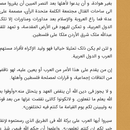
بغیر هوادة، و أن یدعوا لأهلها بعد النصر المبین أن یقرروا 
الى ساحات القتال مجتمعة الکلمة متحدة الرأى، مصممة على 
عدة؛ فما راع العروبة والإسلام بعد مداورات ومناورات إلا ت
الدول العربیة، و تمکن للیهود فى الأرض المقدسة، و تمهد للق
عبدالله ملک شرق الأردن ملکا على فلسطین.
و لئن لم یکن ذلک تمثیلا خیالیا فهو ولید الإکراه لأفراد مسته
العرب و الدول العربیة.
إن من یقدم على هذا الأمر من العرب أو یعین علیه، لهو ناقض ال
من اتفاقات إجماعیة، و قرارات لمصلحة فلسطین وأهلها.
و لا یجوز فی دین الله أن ینقض العهد و یتحلل منه:«وأوفوا بعه
الله یعلم ما تفعلون. و لاتکونوا کالتى نقضت غزلها من بعد قوة
به ولیبینن لکم یوم القیامة ما کنتم فیه تختلفون».
سیروا أیها العرب على برکة الله فى الطریق الذی رسمتموه لإنقاذ 
خیر لکم إن کنتم تعلمون». واعلموا أن حکم الله فیمن شذ ع