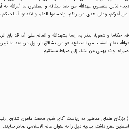
د:«الذین ینقضون عهدالله من بعد میثاقه و یقطعون ما أمرالله به 
من أمرکم، وعلى هدى من ربکم، واحسموا الداء، و لاتدعوا أسلحتکم 
حکاما و شعوبا، ینذر به، إنما یشهدالله و العالم على أنه قد بلغ الرس
والله یعلم المفسد من المصلح» «و من یشاقق الرسول من بعد ما تبین 
صیرا». والله یهدى من یشاء إلى صراط مستقیم.
ساعت ۱۱ صبح یکشنبه ۱۱ صفر ۱۳۶۸ (مطابق ۱۲ دسامبر ۱۹۴۸) بزرگان علمای مذهبی به ریاست آقای شیخ محمد مأمون شن
ین مقرر داشته بیانیه ذیل را به عنوان عالم الاسلامی صادر نمایند: