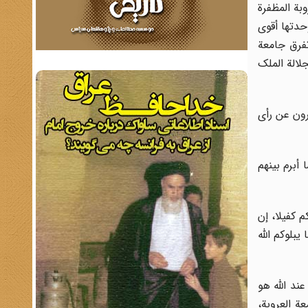
بة المظفرة
حدتها أقوى
تفرق جامعة
لالة الملک
برون عن رأى
 أبرم بینهم
م کفیلا، إن
یبلوکم الله
عند الله هو
ة العروبة،