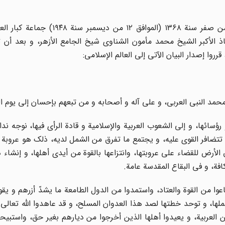
اجتمعت فی الساعة الحادیة عشرة من صباح یوم الأحد ۱۱ من صفر سنة ۱۳۶۸ (المواف
ذ الأکبر الشیخ محمد مأمون الشناوى شیخ الجامع الأزهر، و بعد أن 
وا إصدار البیان الآتى إلى العالم الإسلامی:
محمد النبی العربی، و على آله و أصحابه و من تبعهم بإحسان إلى یوم ا
ؤسائها، و إلى الشعوب العربیة والإسلامیة و قادة الرأى فیها، نوجه ندا
تتضافر القوى علیه، و یجتمع ما تفرق من الشمل لدیه، ذلک هو عروبة
لأرض للقضاء على عروبتها، وانتزاعها بالقوة من أیدى أهلها، و إنشاء د
افة، و فى البقاع المقدسة عامة.
وا من القوة والعتاد، واستمدوا من الدول الطامعة ما یشدّ أزرهم و یق
ملها، و توحد خطتها لصد هذا العدوان المسلح، و قد عاهدوا الله تعالى 
لعربیة، و یعیدوا أهلها الذین أخرجوا من دیارهم بغیر حق، واستبی