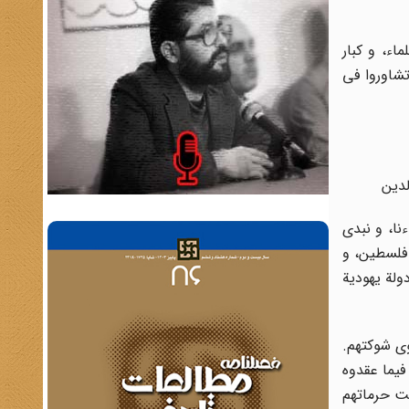
ق ۱۲ من دیسمبر سنة ۱۹۴۸) جماعة کبار العلماء، و کبار
تشاوروا فی
لدین
ءنا، و نبدى
 فلسطین، و
ولة یهودیة
وى شوکتهم.
فیما عقدوه
حت حرماتهم