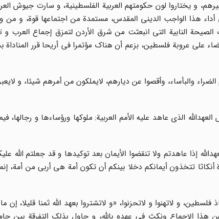
مصیرهم، و یختاروا لون حکومتهم العربیة الفلسطینیة، و سارت جیوش العرو
أداء هذا الواجب الدینى المقدس، مستمدة من اجتماعها قوة، و من و
لک الصیحة النابیة التى انبعثت من شرق الأردن لتمزق إجماع العرب و 
ضاء على عروبة فلسطین، بزعم أن هناک مؤتمرا فی أریحا قرر المناداة بج
م الضراء والبأساء، وأقصوا عن دیارهم، لایملکون من أمرهم شیئا، و لایع
عهدالله الذی عاهد علیه الأمم العربیة: ملوکها ورؤساءها و رجالها، فیما
دالله إذا عاهدتم ولا تنقضوا الأیمان بعد توکیدها و قد جعلتم الله علیک
 أنکاثا تتخذون أیمانکم دخلا بینکم أن تکون أمة هی أربى من أمة، إنما 
فلسطین، و لاتهنوا و لاتحزنوا، «و لاتشتروا بعهد الله ثمنا قلیلا، إن ما 
ن هذا الإجماع ونکث فی عهده بالله، و حاول بذلک التفرقة بین جامع