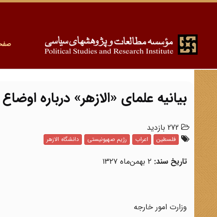
صفح
بیانیه علمای «الازهر» درباره اوضاع ف
272 بازدید
فلسطین
اعراب
رژیم صهیونیستی
دانشگاه الازهر
تاریخ سند:
۲ بهمن‌ماه ۱۳۲۷
وزارت امور خارجه