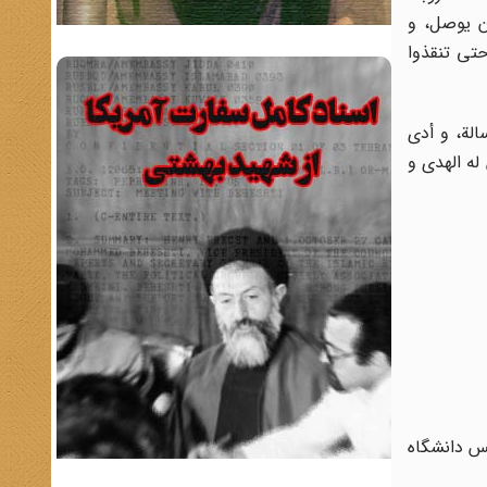
أن یوصل، و
حتى تنقذوا
الة، و أدى
له الهدى و
اوی رئیس دانشگاه