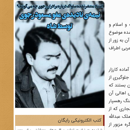
و اسلام و
 شده موضوع
 به زور از
عربی اطراف
اده کارزار
جلوگیری از
 بستند که
ی اهالی آن
نگ رهسپار
اری که از
لک عبدالله
کتب الکترونیکی رایگان
 مزبور از