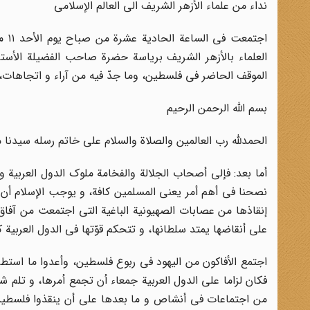
نداء من علماء الأزهر الشریف الی العالم الإسلامی
العلماء بالأزهر الشریف بریاسة حضرة صاحب الفضیلة الأستا
الموقف الحاضر فی فلسطین، وما جدّ فیه من آراء و اتجاهات، قرر
بسم الله الرحمن الرحیم
الحمدلله رب العالمین والصلاة والسلام على خاتم رسله سیدنا 
أما بعد: فإلى أصحاب الجلالة والفخامة ملوک الدول العربیة و ر
نصحنا فی أهم أمر یعنى المسلمین کافة، و یوجب الإسلام أن 
إنقاذها من عصابات الصهیونیة الباغیة التى اجتمعت من آفاق ا
على أنقاضها یمتد سلطانها، و تتحکم قوّتها فی الدول العربیة ک
اجتمع الأفاکون من الیهود فی ربوع فلسطین، وأعدوا ما استطاع
فکان لزاما على الدول العربیة جمعاء أن تجمع أمرها، و تلم ش
من اجتماعات فی أنشاص و ما بعدها على أن ینقذوا فلسطین ا