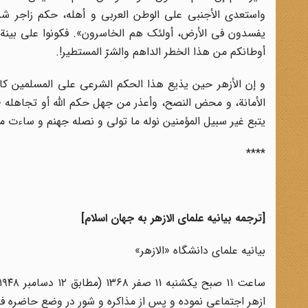
واستعدى الأجنبى على الوطن العربى و أهله، حکم زاجر شدی
یفسدون فى الأرض، أولئک هم الخاسرون». فکونوا على بینة 
أوطانکم من هذا الخطر الداهم والشرّ المستطیر!.
و إن الأزهر حین یذیع هذا الحکم الشرعى على المسلمین کافة: 
الأمانة، و محض النصح، وأعذر من جهل حکم الله أو تجاهله «
یتبع غیر سبیل المؤمنین نوله ما تولى و نصله جهنم و ساءت م
****
[ترجمه بیانیه علمای الازهر به جهان اسلام]
بیانیه علمای دانشگاه «الازهر»
ازهر اجتماعی نموده و پس از مذاکره و شور در وضع حاضره فلسط