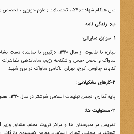
سن هنگام شهادت: 54 ، تحصیلات : علوم حوزوی ، تخصص : ادبیات فارسی و مدیریت
ب: زندگی نامه
1- سوابق مبارزاتی:
گناباد، چالوس، کرج، تهران، ناکامی ساواک در ترور شهید
2-کارهای تشکیلاتی:
پایه گذاری انجمن تبلیغات اسلامی شوشتر در سال 1320، عضو هیئت رئیسه مؤسسه فرهنگی البرز
3-مسئولیت ها:
تدریس در دبیرستان ها و مراکز تربیت معلم، مشاور وزیر آ
شوشتر در مجلس شورای اسلامی، معاون کمیسیون بازرگانی خ