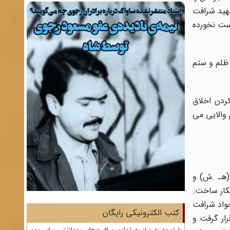
هید شرافت
دست نخورده
 ظلم و ستم
کردن اخلاق
 والایی می
ت در سایه اندیشه هایی که داشت، هرگز در برابر طاغوت و کج اندیشی عمال آن سکوت نمی کرد. وی در سال 1331 (هـ .ش) و
کار ساخت.
جواد شرافت
کتب الکترونیکی رایگان
شاه قرار گرفت و