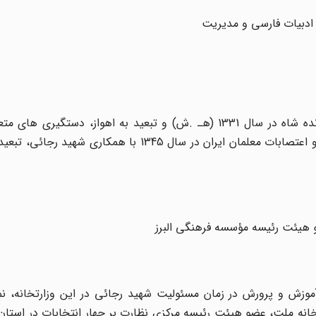
مبارزه با طاغوت از سال 1320، درگیری با نماینده دست نشانده شاه در سال 1331 (هـ .ش) و تبعید به اهواز، د
ساواک و تحمل حبس و شکنجه رژیم، ساماندهی تظاهرات و اعتصابات معلمان ایران در سال 1345 با ه
موزش و پرورش در زمان مسئولیت شهید رجائی در این وزارتخانه، نما
انه ملت، عضو هیئت رئیسه مرکزی نظارت بر چهار انتخابات در استان