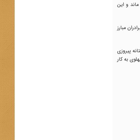
ماند و این
دران مبارز
نه پیروزی
لوی به کار