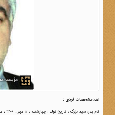
الف:مشخصات فردی :
نام پدر: سید بزرگ ، تاریخ تولد : چهارشنبه ، 12 مهر ، 1306 ، محل تولد : شوشتر