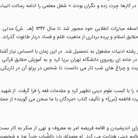
 در کارها چرت زده و نگران بودند.» شغل معلمی را ادامه رسالت انبیا
وی چند سال در شوشتر به تدریس ادامه و پس از آن به واسطه مبارزات انقلابی خود 
قایق اسلام و پرده برداری از ماهیت ظلم و فساد دربار طاغوت گذراند.
هران در رشته ادبیات مشغول به تحصیل شد. در این زمان با احساس نیاز آشن
ر خانه ای روبروی دانشگاه تهران برپا کرد و به آموزش حقایق قرآنی 
هدایت و چراغ های شب تار می دانست تا شخص در پرتو آن در تاریکی 
ا با کسب علوم دینی تطهیر کرد و مقدمات فقه را فرا گرفت. از شهید 
ضرت فاطمه (س)» و تألیف کتاب «مردگان با ما سخن می گویند» از جمل
ی اندیشیدن و اقامه فریضه امر به معروف و نهی از منکر به کار بست.
لیم دینی هدایت می کرد. او مصداق بارز بالشَّباب خیراً بود و شخصیت