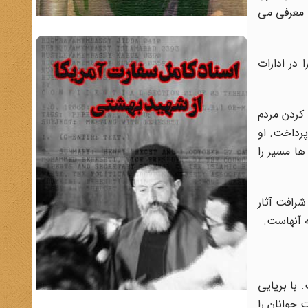
ء معرفی می
مجبور شد تا سال 1342 (هـ .ش) مدتی را در ادارات
ا کردن مردم
پرداخت. او
ها مسیر را
شرافت آثار
ه آنهاست.
 با برپایی
 جوانان را