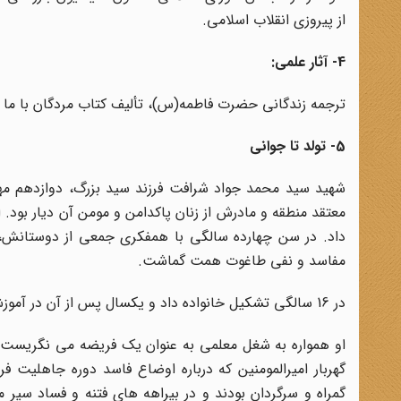
از پیروزی انقلاب اسلامی.
4- آثار علمی:
ترجمه زندگانی حضرت فاطمه(س)، تألیف کتاب مردگان با ما س
5- تولد تا جوانی
معتقد منطقه و مادرش از زنان پاکدامن و مومن آن دیار بود.
داد. در سن چهارده سالگی با همفکری جمعی از دوستانش، ان
مفاسد و نفی طاغوت همت گماشت.
در 16 سالگی تشکیل خانواده داد و یکسال پس از آن در آموزش و پرورش شوشتر، به تعلیم و تعلم نوجوانان و جوانان روی آورد.
او همواره به شغل معلمی به عنوان یک فریضه می نگریست 
گهربار امیرالمومنین که درباره اوضاع فاسد دوره جاهلیت ف
گمراه و سرگردان بودند و در بیراهه های فتنه و فساد سی