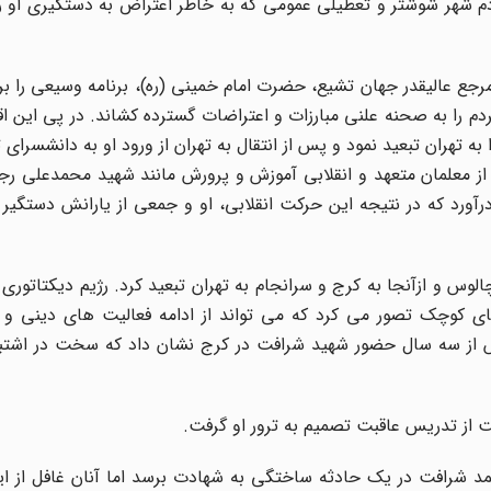
دم شهر شوشتر و تعطیلی عمومی که به خاطر اعتراض به دستگیری او ر
به بازداشت مرجع عالیقدر جهان تشیع، حضرت امام خمینی (ره)، برنامه وسیعی را بر
ردم را به صحنه علنی مبارزات و اعتراضات گسترده کشاند. در پی این ا
تهران تبعید نمود و پس از انتقال به تهران از ورود او به دانشسرای 
 در سال 1345 با همکاری جمعی از معلمان متعهد و انقلابی آموزش و پرورش مانند شهید محمدعلی
رآورد که در نتیجه این حرکت انقلابی، او و جمعی از یارانش دستگیر و
 و از‌آنجا به کرج و سرانجام به تهران تبعید کرد. رژیم دیکتاتوری آ
ای کوچک تصور می کرد که می تواند از ادامه فعالیت های دینی و مب
یش از سه سال حضور شهید شرافت در کرج نشان داد که سخت در اشتباه
 از تدریس عاقبت تصمیم به ترور او گرفت.
مد شرافت در یک حادثه ساختگی به شهادت برسد اما آنان غافل از ای