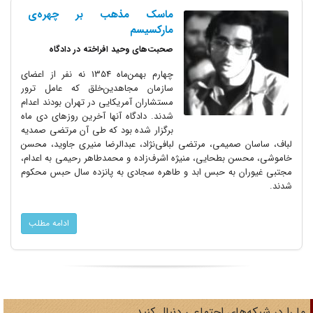
ماسک مذهب بر چهره‌ی
مارکسیسم
صحبت‌های وحید افراخته در دادگاه
چهارم بهمن‌ماه 1354 نه نفر از اعضای
سازمان مجاهدین‌خلق که عامل ترور
مستشاران آمریکایی در تهران بودند اعدام
شدند. دادگاه آنها آخرین روزهای دی ماه
برگزار شده بود که طی آن مرتضی صمدیه
لباف، ساسان صمیمی، مرتضی لبافی‌نژاد، عبدالرضا منیری جاوید، محسن
خاموشی، محسن بطحایی، منیژه اشرف‌زاده و محمدطاهر رحیمی به اعدام،
مجتبی غیوران به حبس ابد و طاهره سجادی به پانزده سال حبس محکوم
شدند.
ادامه مطلب
ا را در شبکه‌های اجتماعی دنبال کنید