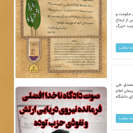
اس حکومت و
 از ارجاع
صویب «بزرگ
امه مطلب
مد مصدق طی
مان اعلام
 ویژه از اتاق شورای دانشگاه
امه مطلب