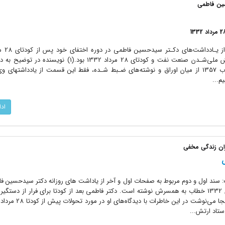
منتشر شد، نخستین بار در کتاب جنبش ملی‌شـدن صنعت‌ نفت‌ و کودتای 28 مرداد 1332‌ بود‌
یادداشتها آورده‌ است کـه«پس از انقلاب 1357 از میان اوراق و نوشته‌های ضـبط شـده، فقط این قسمت از یادداشته
م...
اد
ان زندگی مخفی
 سند اول و دوم مربوط به صفحات اول و آخر از یاداشت های روزانه دکتر سیدحسین 
که در ایام زندگی مخفی بعد از کودتای 1332 خطاب به همسرش نوشته است. دکتر فاطمی بعد از کودتا برای فرار از دس
تاد ارتش...