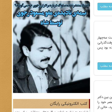
امه مطلب
ست سه‌چهار
وقت‌گذرانی
رده بود پس
امه مطلب
 ایـن بین دکتر
اختفا و رسیدن به آسـودگی نسبی،تصمیم گرفت تـاریخ سـیاسی 12 سال عصر خود را
کتب الکترونیکی رایگان
برد، خالی از