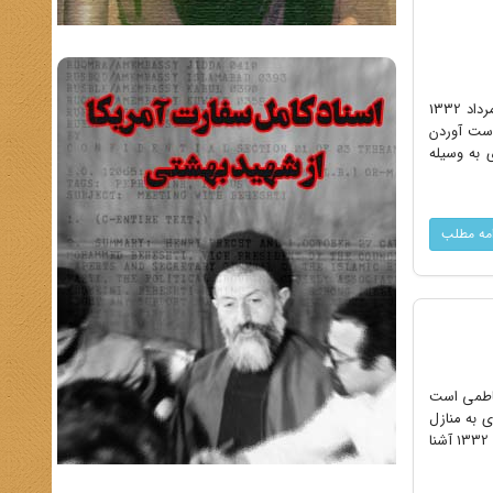
آنچه پس از‌ پیروزی‌ انقلاب‌ اسـلامی از یـادداشت‌های دکـتر سیدحسین فاطمی در دوره اختفای‌ خود پس از کودتای 28‌ مرداد 1332
.(1) نویسنده در توضیح به دست آوردن
ای وی به وسیله
امه مطلب
فاطمی است
تگیری به منازل
متعدد می رفت و خاطرات خود را در آنجا می‌نوشت در این خاطرات با دیدگاه‌های او در مورد تحولات پیش از کودتا 28 مرداد 1332 آشنا