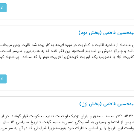
اد
 سیدحسین فاطمی (بخش دوم)
ـتضاد از‌ نـاحیه‌ اقلیت و اکـثریت در مورد لایحه به کار برده شد.اقلیت‌ چون می‌دان
د‌ و چـراغ‌ عمرش‌ بر لب بام‌ است،به این فکر افتاد که به‌ هـرترتیبی مـیسر اسـت،
کثریت اولا با تصویب یک فوریت لایحه‌(زیرا‌ فوریت‌ دوم را که سـاعد ‌ ‌پیـشنهاد ک
اد
سیدحسین فاطمی (بخش اول)
پس از پیروزی کودتاگران در 28 مرداد 1332، دکتر محمد مصدق و یاران نزدیک او‌ تحت‌ تعقیب حکومت قرار گرفتند. در
فاطمی نشانه اول بود‌.او تقریبا یک ماه‌ پس‌ از 
 تا 1332 ش. او می‌خواست این تاریخ را بر اساس خاطرات خود بنویسد،زیرا‌ شرایطی‌ که در آن به سر می‌