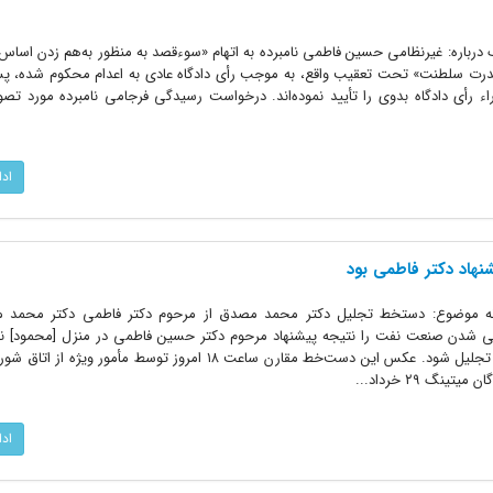
نگ درباره: غیرنظامی حسین فاطمی نامبرده به اتهام «سوءقصد به منظور به‌هم زدن اس
ت سلطنت» تحت تعقیب واقع، به موجب رأی دادگاه عادی به اعدام محکوم شده، پس
آراء رأی دادگاه بدوی را تأیید نموده‌اند. درخواست رسیدگی فرجامی نامبرده مورد ت
اد
هاد دکتر فاطمی بود
 ۲۹ خرداد ۱۳۴۰ محرمانه موضوع: دستخط تجلیل دکتر محمد مصدق از مرحوم دکتر فاطمی دکتر مح
شدن صنعت نفت را نتیجه پیشنهاد مرحوم دکتر حسین فاطمی در منزل [محمود] نری
نموده و خواسته است که از آن مرحوم تجلیل شود. عکس این دست‌خط مقارن ساعت ۱۸ امروز توسط مأمور
نگ ۲۹ خرداد...
اد