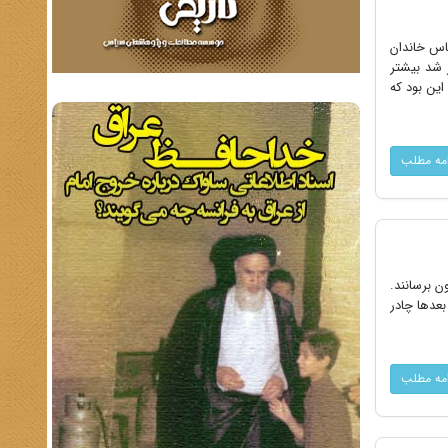
ساس خاندان
ر شد بیشتر
این بود که
امه مطلب
یون برسانند.
بعدها چادر
امه مطلب