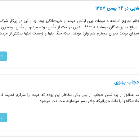
 بهمن ۱۳۵۷
امه اطلاعات؛ ۲۳ بهمن‌ماه ۱۳۵۷: «نظم توزیع اسلحه و مهمات بین ارتش مردمی حیرت‌انگیز بود. زنان نیز در پیکار 
 موقع به رزمندگان برسانند.» **** «این نهضت از نفْس توده مردم، از نفْس توده زن 
یدان بودند بانوان محترم هم وارد بودند، بلکه حظّ اینها و زحمات اینها بیشتر از مرده
اد
حجاب پهلوی
نظور از برداشتن حجاب از بین زنان بخاطر این بوده که مردم را سرگرم نمایند تا ب
 دانشگاهها با دانشجویانیکه چادر بسر مینمایند مخالفت میشود.
اد