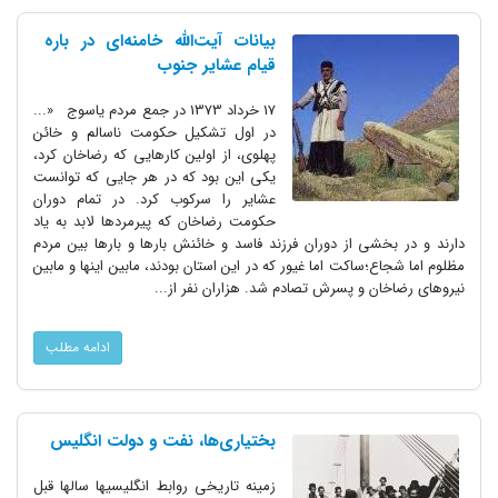
بیانات آیت‌الله خامنه‌ای در باره
قیام عشایر جنوب
17 خرداد 1373 در جمع مردم یاسوج «...
در اول تشکیل حکومت ناسالم و خائن
پهلوی، از اولین کارهایی که رضاخان کرد،
یکی این بود که در هر جایی که توانست
عشایر را سرکوب کرد. در تمام دوران
حکومت رضاخان که پیرمردها لابد به یاد
دارند و در بخشی از دوران فرزند فاسد و خائنش بارها و بارها بین مردم
مظلوم اما شجاع؛ساکت اما غیور که در این استان بودند، مابین اینها و مابین
نیروهای رضاخان و پسرش تصادم شد. هزاران نفر از...
ادامه مطلب
بختیاری‌ها، نفت و دولت انگلیس
زمینه تاریخی روابط انگلیسیها سالها قبل