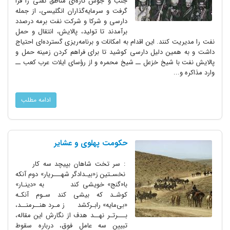
جنب و جوش تازه‌اى مناطق نفتى را فرا
گرفت و سرمایه‌گذاران انگلیسى، از جمله
دارسى و شرکا و شرکت نفت برمه درصدد
برآمدند تا تولید، پالایش، انتقال و حمل
نفت را مدیریت کنند. این اقدام به امکانات و برنامه‌ریزى گسترده‌اى احتیاج
داشت و به همین دلیل دارسى کوشید تا براى فراهم کردن زمینه حمل و
پالایش نفت با شیخ خزعل ــ شیخ محمره و از رؤساى ایلات عرب کعب ــ
وارد مذاکره و...
ادامه مطلب
حکومت پهلوی و عشایر
: سر تخت شاهان بپیچد سه کار
نخسـتین ز«بیـدادگر شهـــریار» دوم آنکه
با«گنج» خویشی کند به «دینـار»
کوشـد که بیشی کند سـوم آنکـه
«بی‌مایه» رابـرکشد ز مـرد هنــرمنــد،
بـــرتـر نهــد هدف از نگارش این مقاله،
تبیین سه عامل فوق، درباره سقوط