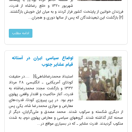
شهریور 1320 و خلع رضاشاه از قدرت،
فرزندان خوانین از پایتخت کشور فرار کردند و به میان ایل خویش بازگشتند.
[2] بازگشت این تبعید‌شدگان که پس از سالها دوری و هجران...
ادامه مطلب
اوضاع سیاسی ایران در آستانه
قیام عشایر جنوب
استبداد محمدرضاشاهی[1] ....در حقیقت
کودتای آمریکایی ـ انگلیسی 28 مرداد
1332 و بازگشت مجدد محمدرضاشاه به
قدرت، آغاز حاکمیت و اقتدار واقعی پهلوی
دوم بود. در پی پیروزی کودتا، قدرت‌های
معارض و موازی محمدرضا شاه، یکی پس
از دیگری شکسته و سرکوب شدند. محمد مصدق و ملی‌گرایان، دیگر از
صحنه کنار گذاشته شدند. گروههای سیاسی و معارض پهلوی دوم، به شدت
منکوب گردیدند. قدرت عشایر ـ که در بسیاری مواقع در...