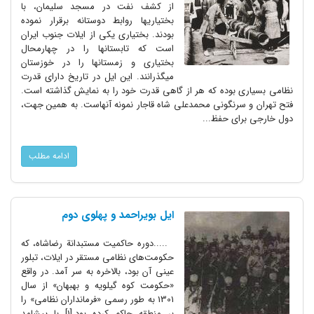
از کشف نفت در مسجد سلیمان، با
بختیاریها روابط دوستانه برقرار نموده
بودند. بختیاری یکی از ایلات جنوب ایران
است که تابستانها را در چهارمحال
بختیاری و زمستانها را در خوزستان
میگذرانند. این ایل در تاریخ دارای قدرت
نظامی بسیاری بوده که هر از گاهی قدرت خود را به نمایش گذاشته است.
فتح تهران و سرنگونی محمدعلی شاه قاجار نمونه آنهاست. به همین جهت،
دول خارجی برای حفظ...
ادامه مطلب
ایل بویراحمد و پهلوی دوم
.....دوره حاکمیت مستبدانة رضاشاه، که
حکومت‌های نظامی مستقر در ایلات، تبلور
عینی آن بود، بالاخره به سر آمد. در واقع
«حکومت کوه گیلویه و بهبهان» از سال
1301 به طور رسمی «فرمانداران نظامی» را
بر منطقه حاکم کرده بود.[1] با پیشامد