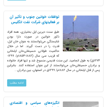
توافقات خوانین جنوب و تأثیر آن
بر فعالیتهای شرکت نفت انگلیس
طبق سنت دیرین ایل بختیاری، همه افراد
ذکور خوانین در صورت دارا بودن
شایستگی می‌توانستند به عنوان خان ایل،
قدرت را در دست گیرند. اما در خلال
حاکمیت طولانی حسینقلی‌خان ایلخانی
که قریب سی سال (1882-1854م/ 1299-
1274ق) به طول انجامید، این سنت قدیمی منسوخ شد و تنها افراد خانواده
و برادران حسینقلی‌خان می‌توانستند از این عنوان استفاده کنند. بنابراین
پس از قتل ایلخانی در سال 1882م/ 1299ق در اصفهان، بین برادران...
ادامه مطلب
انگیزه‌های سیاسی و اقتصادی