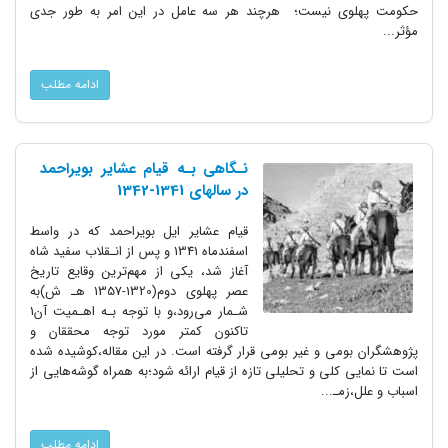
حکومت پهلوی نیست؛ هرچند هر سه عامل در این امر به طور جدی
مؤثر...
ادامه مطلب
نـگاهی بـه قیام عشایر بویراحمد
در سالهای‌ 1341-1342
قیام عشایر‌ ایل بویراحمد که در واسط
اسفندماه 1341 و پس از انـقلاب سفید شاه
آغاز‌ شد، یکی از مهم‌ترین‌ وقایع‌ تاریخ
عصر پهلوی دوم(1320-1357 هـ ش)به
شـمار می‌رود،و با توجه بـه اهـمیت آن‌1
تاکنون کمتر مورد توجه محققان و
پژوهشگران بومی و غیر بومی قرار گرفته است. در این مقاله،کوشیده‌ شده
است تا نمایی کلی و تحلیلی تازه از قیام ارائه شود؛به همراه‌ گوشه‌هایی از
اسباب و علل،زمـ...
ادامه مطلب