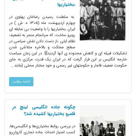
،بختیاریها
به سلطنت رسیدن رضاخان پهلوی در
چهارم اردیبهشت ماه (1305 ه. ش ) در
ایران ،بختیاریها را با وضعیت بی سابقه ای
روبرو ساخت، که سرانجام منجر به تضعیف
نظام ایلی ،از دست دادن نقش سیاسی در
سطح مملکت و بالاخره متلاشی شدن
تشکیلات قبیله ای و کاهش محدوده ی آنها گردید[i]. در این زمان سیاست
خارجه انگلیس بر این قرار گرفت که در ایران یک قدرت مرکزی به جای
حکومت ضعیف قاجار و حکومتهای غیر رسمی و خود مختار محلی (مانند...
ادامه مطلب
چگونه جاده انگلیسی لینچ در
قلمرو بختیاریها کشیده شد؟
در بررسی روابط بختیاری‌ها و انگلیسی‌ها،
کسب امتیاز احداث جاده تجاری کاروان‌رو