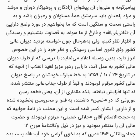
پیامبرگونه و علی‌وار آن پیشوای آزادگان و پرهیزگار دوران و مرشد
و مراد زاهدان باید سرمشق همۀ مسئولان و رهبران باشد و به
راستی سخت و سنگین است که ما بخواهیم در مورد وضع دارایی
آن «فانی‌فی‌الله» و فارغ از ما سواه، به قضاوت بنشینیم و رسیدگی
و اظهار نظر کنیم، ولی به‌هرحال چون خواسته بودید دیوان عالی
کشور وفق قانون اساسی رسیدگی و نظر خود را در این خصوص
ابراز دارد، بدین وسیله اعلام می‌نماید: با بررسی که از طرف دیوان
عالی کشور به عمل آمد، دارایی رهبر عزیز فقید انقلاب از آنچه که
در تاریخ ۲۴ / ۱۰ / ۱۳۵۹ به خط مبارک خودشان در پاسخ دیوان
عالی کشور مرقوم فرمودند و قبلاً از طرف جناب‌عالی منتشر شده،
نه تنها افزایش نیافته، بلکه مقداری از آن، یعنی قطعه زمین
موروثی که در «خمین» داشتند، به فقرا و محرومین بخشیده شده
و از دارایی ایشان کسر شده است و این مطلب در نامۀ جوابیه که
به حجت‌الاسلام آقای «جلالی خمینی» مرقوم فرمودند و حضرت
عالی آن را منتشر نمودید و نیز در ذیل وکالتنامۀ مورخ ۱۲
جمادی‌الثانی ۱۴۰۴ قمری که به اخوی گرامی خود آیت‌الله پسندیده