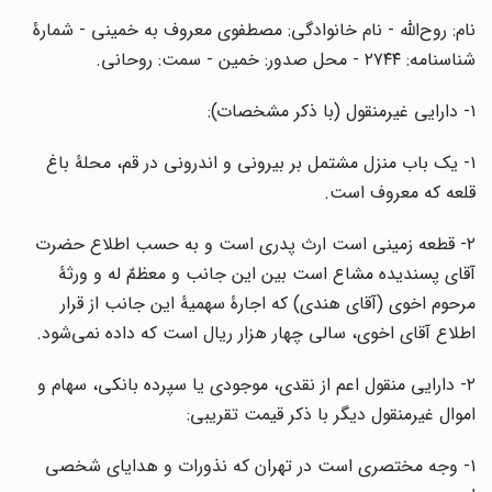
نام: روح‌الله - نام خانوادگی: مصطفوی معروف به خمینی - شمارۀ
شناسنامه: ۲۷۴۴ - محل صدور: خمین - سمت: روحانی.
۱- دارایی غیرمنقول (با ذکر مشخصات):
۱- یک باب منزل مشتمل بر بیرونی و اندرونی در قم، محلۀ باغ
قلعه که معروف است.
۲- قطعه زمینی است ارث پدری است و به حسب اطلاع حضرت
آقای پسندیده مشاع است بین این جانب و معظمٌ له و ورثۀ
مرحوم اخوی (آقای هندی) که اجارۀ سهمیۀ این جانب از قرار
اطلاع آقای اخوی، سالی چهار هزار ریال است که داده نمی‌شود.
۲- دارایی منقول اعم از نقدی، موجودی یا سپرده بانکی، سهام و
اموال غیرمنقول دیگر با ذکر قیمت تقریبی:
۱- وجه مختصری است در تهران که نذورات و هدایای شخصی