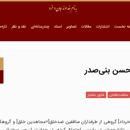
ه نخست
انتشارات
مقالات
تصاویر
اسناد
چندرسانه‌ای
نقد و نظر
تازه‌ه
لحسن بنی‌صدر
سلطنت‌طلبان
شاپور بختیار
ه گزارش نماینده واحد مرکزی خبر از پاریس، روز شنبه [۳۰ خرداد] گروهی از طرفداران منافقین ضدخلق[=مجاهدین خلق]
للی دانشجویان در پاریس اجتماع کرده، در حمایت از وی سخنرانی 