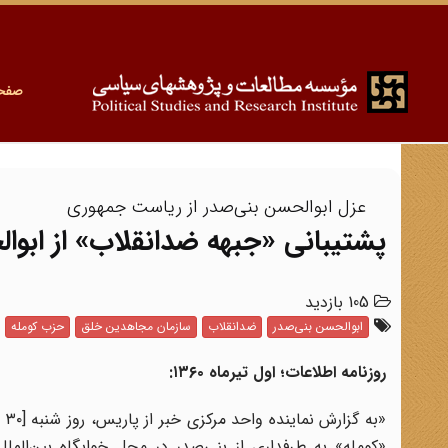
صفح
عزل ابوالحسن بنی‌صدر از ریاست جمهوری
پشتیبانی «جبهه ضدانقلاب» از ابوا
105 بازدید
ابوالحسن بنی‌صدر
ضدانقلاب
سازمان مجاهدین خلق
حزب کومله
روزنامه اطلاعات؛ اول تیرماه ۱۳۶۰:
«ب
«کومله» به طرفداری از بنی‌صدر در محل خوابگاه بین‌الم