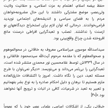
حفظ بیضه اسلام، اهتمام به عزت اسلامی، و حقانیت ولایت
ولی‌عصر، موضع مشترکی داشتند با این حال مشروعه‌خواهان
مردم را به فضای سیاسی و اندیشه‌های اجتماعی نوپدید
فرامی‌خواندند. درحالی که توان لازم برای استخراج دیدگاههای نو
ازسنت را نداشتند. تصلب و تعبدگرایی افراطی درسنت مانع
افروخته شدن چراغ واقع‌بینی بود.
سیداسدالله موسوی میراسلامی معروف به خاقانی در محوالموهوم
و صحوالمعلوم که با مقدمه مرحوم آیت‌الله سیدمحمود طالقانی و
در سال 1339ش توسط غلامحسین نور محمدی منتشر شده است،
تعبدگرایی را بی‌ثمر می‌داند و می‌نویسد: «دیگر نمی‌توان با طرح
مسئله تعبد، دین را نگاه داشت. امروز با اکتشافات خارق‌العاده
ملزم هستیم تا برهان و دلیل احکام صادره را به نوع بشر بفهمانیم
و تعبیر به تعبد در شرعیات، کافی در انبات و ترویج آنها نخواهد
بود.»[40]
خرقانی یکی از اشکالات اساسی علمای عصر خود را که عموماً