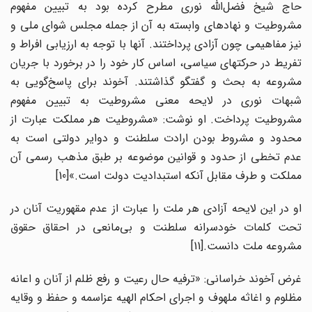
حاج شیخ فضل‌الله نوری مطرح کرده بود به تبیین مفهوم
مشروطیت و نهادهای وابسته به آن از جمله مجلس شوای ملی و
نیز مفاهیمی چون آزادی پرداختند. آنها با توجه به ارزیابی افراط و
تفریط در حرکتهای سیاسی، اساس کار خود را در برخورد با جریان
مشروعه به بحث و گفتگو گذاشتند. آخوند برای پاسخ‌گویی به
شبهات نوری در لایحه معنی مشروطیت به تبیین مفهوم
مشروطیت پرداخت. او نوشت: «مشروطیت هر مملکت عبارت از
محدود و مشروط بودن ارادت سلطنت و دوایر دولتی است به
عدم تخطی از حدود و قوانین موضوعه بر طبق مذهب رسمی آن
مملکت و طرف مقابل آنکه استبدادیت دولت است.»[10]
او در این لایحه آزادی هر ملت را عبارت از عدم مقهوریت آنان در
تحت کلمات خودسرانه سلطنت و بی‌مانعی در احقاق حقوق
مشروعه ملت دانست.[11]
غرض آخوند خراسانی: «ترفیه حال رعیت و رفع ظلم از آنان و اعانه
مظلوم و اغاثه ملهوف و اجرای احکام الهیه عزاسمه و حفظ و وقایه