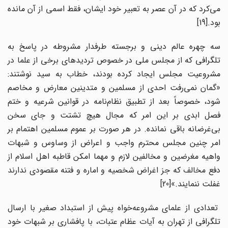
می‌کرد که در آن عصر به تعبیر خود ایشان، فقط اسمی از آن مانده
بود.[19]
سه چهره عالم دینی و برجسته طرفدار مشروطه در پاسخ به
تلگرافی که از مجلس ملی در خصوص تردیدهای برخی از علما در
مشروعیت مجلس ایجاد کرده بودند، خطاب به سید نوشتند:
«گمان نمی‌رفت احدی از مسلمین و متدینین معارض و مخاصم
شود، خصوصاً بعد از تطبیق نظام‌نامه در قوانین شرعیه و ختم
فصل ابدی بر این امر که مجال هیچ تشتت و جای سخن
بی‌غرضانه باقی نمانده. در هر صورت بر عموم مسلمین اهتمام بر
امر چنین مجلس محترم واجب و اعراض از وساوس و شبهات
واهیه مغرضین و مخالفین لازم و مهما امکن قاطبه اهل اسلام از
دفع مخالف که جز اغراض شخصیه و اماره و فتنه مقصودی ندارند
غفلت ننمایند.»[20]
تعدادی از علمای مشروعه‌خواه پیش از استبداد صغیر با ارسال
تلگرافی از تهران به آیات عظام عتبات، با پافشاری بر شبهات خود