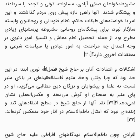
مشروطه‌خواهان صلای آزادی، مساوات، ترقی و تجدد را سردادند
و پیشگام شدند. آنها راهی تازه پیش روی مردم گذاشتند و این
امر با خواسته‌های طبقات حاکم، نظام فئودالی و روحانیون وابسته
سازگار نبود، برای پیشگامان روحانی مشروطه پرسشهای زیادی
مطرح بود از جمله: تحصیل نظم معاش و تنسیق امور دنیوی بر
وجه اعتدال چه مزاحمت به امور عبادی یا سیاسات شرعی و
معتقدات اخروی دارد؟[30]
اشکالات و انتقادات آنان بر حاج شیخ فضل‌الله نوری ابتدا در این
حد بود که چرا وقتی واعظ متهم فاسدالعقیده‌ای در بالای منبر
نسبت به علما و پیشوایان و بزرگان دین مطالبی می‌گوید، او در
پای منبر به سخنان او گوش می‌دهد و عکس‌العملی نشان
نمی‌دهد؟![31] نقد آنها از حاج شیخ در سطح انتقادهای تند و
زننده‌ای نبود که امثال ناظم‌الاسلام در آثار خود منعکس کرده‌اند.
[32]
افرادی چون ناظم‌الاسلام دیدگاههای افراطی علیه حاج شیخ