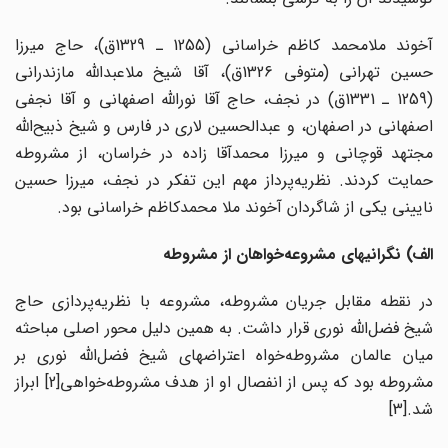
آخوند ملامحمد کاظم خراسانی (1255 ـ 1329ق)، حاج میرزا
حسین تهرانی (متوفی 1326ق)، آقا شیخ ملاعبدالله مازندرانی
(1259 ـ 1331ق) در نجف، حاج آقا نورالله اصفهانی و آقا نجفی
اصفهانی در اصفهان، و عبدالحسین لاری در فارس و شیخ ذبیح‌الله
مجتهد قوچانی و میرزا محمدآقا زاده در خراسان، از مشروطه
حمایت کردند. نظریه‌پرداز مهم این تفکر در نجف، میرزا حسین
نایینی یکی از شاگردان آخوند ملا محمدکاظم خراسانی بود.
الف) نگرانیهای مشروعه‌خواهان از مشروطه
در نقطه مقابل جریان مشروطه، مشروعه با نظریه‌پردازی حاج
شیخ فضل‌الله نوری قرار داشت. به همین دلیل محور اصلی مباحثه
میان عالمان مشروطه‌خواه اعتراضهای شیخ فضل‌الله نوری بر
مشروطه بود که پس از انفصال او از هدف مشروطه‌خواهی[2] ابراز
شد.[3]