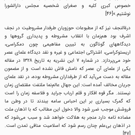
خصوص کبری کلیه و صغرای شخصیه مجلس دارالشورا
نوشتیم.»[46]
درة‌النجف نیز که از مطبوعات حوزویان طرفدار مشروطیت در نجف
اشرف بود هم‌زمان با انقلاب مشروطه و پدیداری گروهها و
دیدگاههای گوناگون به تبیین مفاهیمی چون دمکراسی،
اریستوکراسی، اشتراکی اجتماعی و غیره و نقد دیدگاه علمای عصر
خود می‌پردازد. در شماره 7 این نشریه به تاریخ 1328 در مقاله
یکی از علمای آن عصر که نامش فاش نشده است و از مضمون
مقاله به دست می‌آید که از طرفداران مشروطه بوده، در نقد علمای
جریان مخالف آمده است: این جهال عالم‌نما ملتفت مقتضای زمان
نیستند. مگر قوه افکار و قلم ارباب جراید و فلاسفه زمان را است
که گمرک بسیاری بر این احباس سامه ببندند تا در وطن ما
فروشش موجب ضرر شود والا دخول این مطالب که با اذهان ملت
مضاده تامه دارد منجر به هلاکت خواهد شد و سبب می‌شود که
در اذهان بی‌علم چنان رسم شود که اسلامیت منافی تمدن است.
[47]