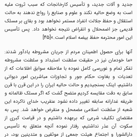
جدید و آلات جدید، و تأسیس کارخانجات که سبب ثروت ملیه
است به وضع حالیه نکند و علوم و صنایع را رواج ندهند به حالت
استقلال و حفظ جلالت انفراد مستمر نخواهد بود و بقای بر مسلک
قدیمی جز اضمحلال و انقراض نتیجه نخواهد داد. پس تأسیس
این امور محترمه حفظ بیضه اسلام است.»[45]
آنها برای حصول اطمینان مردم از جریان مشروطه یادآور شدند:
«ما خودمان نیز در حقیقت سلطنت استبداد و سلطنت مشروطه
تفکر تمام و غوررسی کامل نموده با ملاحظه سوابق اطلاعات که از
تعدیات و بغاوت حکام جور و تجاوزات مباشرین امور دیوانی
داشتیم، اینک بسنجیدیم و حالت حالیه ایران را در این قرن با قرن
سابق به دقت مقایسه کردیم متضح گشت که اگر مسلک ظالمانه و
طریقه غدارانه سابقه تغییر داده نشود عنقریب خدای ناکرده این
شعبه از سلطنت اسلامی مضمحل و منقرض خواهد شد. پس به
مقتضای تکلیف شرعی که برعهده داشتیم و در قیامت کبری از
سکوت آن عذر نداشتیم، رفتار نموده آنچه متعلق به تأسیس
دارالشورا و اجتماع هیئت جمعی از موثقین و متدینین بود، در