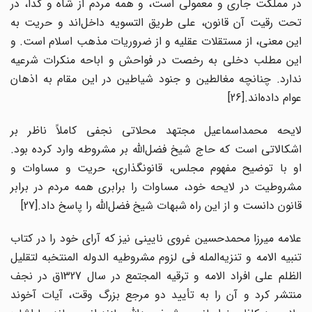
در مملکت جاری و معمولی است، و همه مردم از شاه و گدا، در
تحت رقیت آن قانون، علی طریق التسویه داخل‌اند و حریت به
این معنی، از مستقلات عقلیه و از ضروریات مذهب اسلام است. و
این مطلب دخلی به رخصت در فواحش و اباحه منکرات شرعیه
ندارد. چنانچه مغالطین و جنود شیاطین در این مقام به اذهان
عوام داده‌‌‌اند.[26]
لایحه محمداسماعیل مجتهد محلاتی نجفی کاملاً ناظر بر
اشکالاتی است که حاج شیخ فضل‌الله بر مشروطه وارد کرده بود.
او با توضیح مفهوم مجلس، قانونگذاری، حریت و مساوات و
مشروطیت در لایحه خود، مساوات را برابری همه مردم در برابر
قانون دانست و از این راه شبهات شیخ فضل‌الله را پاسخ داد.[27]
علامه میرزا محمدحسین غروی نایینی نیز که آرای خود را در کتاب
تنبیه الامه و تنزیه‌المله فی لزوم مشروطیه الدوله المنتخبه لتقلیل
الظلم علی افراد الامه و ترقیه المجتمع در سال 1327ق در نجف
منتشر کرد و آن را به تأیید دو مرجع بزرگ وقت، آیات آخوند