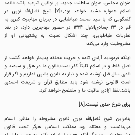
عنوان مجلس، عنوان سلطنت جدید، بر قوانین شرعیه باشد قائمه
اسلام همواره مشید خواهد بود.»[7] شیخ فضل‌الله نوری در
گفتگویی که با سید محمد طباطبایی در جریان مهاجرت کبری به
قم در 23 جمادی‌الاول 1324 در حضور مهاجرین دارد، در نقد
نظریات طباطبایی، چند اشکال نسبت به پشتیبانی او از
مشروطیت وارد می‌کند:
اینکه فرمودید آزادی تامه و حریت مطلقه پدیدار خواهد گشت از
اصل غلط و در اسلام کلیتاً کفر است.قانون ما در هزار و سیصد و
اندی سال قبل نوشته شده و نیاز به قانون بشری نداریم و اگر قرار
است قانونی نوشته شود باید مطابق قرآن و شریعت احمدی
باشد.لفظ آزادی عاقبت ما را مفتضح خواهد کرد.
برای شرع حدی نیست.[8]
بنابراین شیخ فضل‌الله نوری قانون مشروطه را منافی اسلام
می‌دانست و معتقد بود مملکت اسلامی هرگز تحت قانون
مشروطه نمی‌رود مگر آنکه رفع ید از اسلام بکند. به همین دلیل او