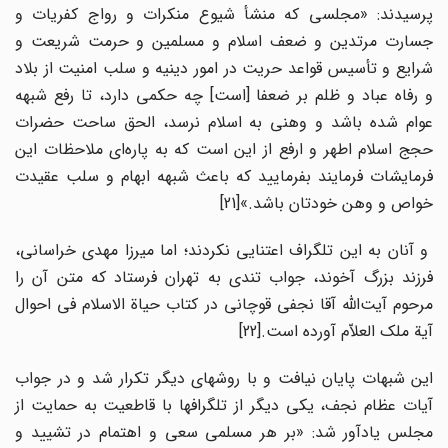
پرسیدند: «مجلسی که منشأ شیوع منکرات و رواج کفریات و
جسارت مرتدین و ضعف اسلام و مسلمین و حرمت شریعت و
شرایع و تأسیس قواعد حریت در امور دینیه و سلب امنیت از بلاد
و رفاه عباد و ظلم بر ضعفا [است] چه حکمی دارد، تا رفع شبهه
عوام شده باشد و وهنی به اسلام نرسد، الحق ساحت حضرات
حجج اسلام اطهر و ارفع از این است که به پاره‌ای ملاحظات این
فرمایشات فرمایند بفرمایید که باعث شبهه ابهام و سلب عقیدت
خواص و وهن خودتان باشد.»[21]
و آنان به این تلگراف اعتنایی نکردند؛ اما میرزا مهدی خراسانی،
فرزند بزرگ آخوند، جواب تندی به تهران فرستاد که متن آن را
مرحوم آیت‌الله آقا نجفی قوچانی در کتاب حیاة الاسلام فی احوال
آیة ملک العلاّم آورده است.[22]
این شبهات پایان نیافت و با روشهای دیگر تکرار شد و در جواب
آیات عظام نجف، یکی دیگر از تلگرافها با قاطعیت به حمایت از
مجلس یادآور شد: «بر هر مسلمی سعی و اهتمام در تشیید و