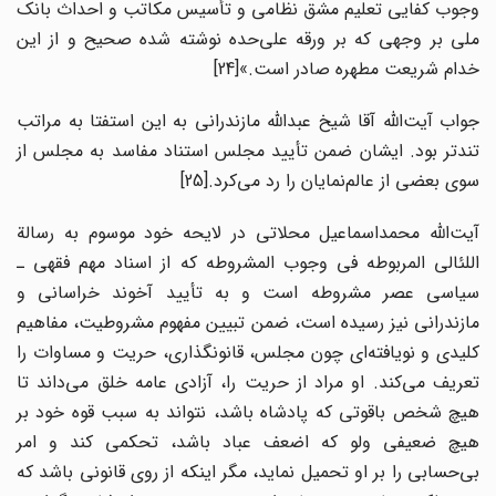
وجوب کفایی تعلیم مشق نظامی و تأسیس مکاتب و احداث بانک
ملی بر وجهی که بر ورقه علی‌حده نوشته شده صحیح و از این
خدام شریعت مطهره صادر است.»[24]
جواب آیت‌الله آقا شیخ عبدالله مازندرانی به این استفتا به مراتب
تندتر بود. ایشان ضمن تأیید مجلس استناد مفاسد به مجلس از
سوی بعضی از عالم‌نمایان را رد می‌کرد.[25]
آیت‌الله محمداسماعیل محلاتی در لایحه خود موسوم به رسالة
اللئالی المربوطه فی وجوب المشروطه که از اسناد مهم فقهی ـ
سیاسی عصر مشروطه است و به تأیید آخوند خراسانی و
مازندرانی نیز رسیده است، ضمن تبیین مفهوم مشروطیت، مفاهیم
کلیدی و نویافته‌ای چون مجلس، قانونگذاری، حریت و مساوات را
تعریف می‌کند. او مراد از حریت را، آزادی عامه خلق می‌داند تا
هیچ شخص باقوتی که پادشاه باشد، نتواند به سبب قوه خود بر
هیچ ضعیفی ولو که اضعف عباد باشد، تحکمی کند و امر
بی‌حسابی را بر او تحمیل نماید، مگر اینکه از روی قانونی باشد که