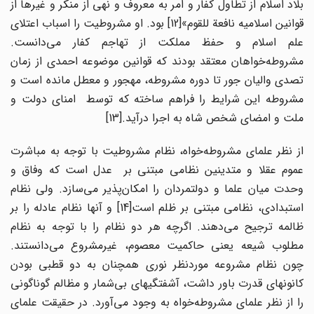
بلاد اسلام از تطاول کفار و امر به معروف و نهی از منکر و غیرها از
قوانین اسلامیه نافعة للقوم»[12] بود. او مشروطیت را اسباب اعتلای
علم اسلام و حفظ مملکت از تهاجم کفار می‌دانست.
مشروطه‌خواهان معتقد بودند که قوانین موضوعه احمدی از زمان
تصدی والیان جور تا دوره مشروطه، مهجور و معطل مانده است و
مشروطه این شرایط را فراهم ساخته که توسط امنای دولت و
ملت و امضای شخص شاه به اجرا درآید.[13]
از نظر علمای مشروطه‌خواه، نظام مشروطیت با توجه به مباشرت
عموم عقلا و متدینین نظامی مبتنی بر عدل است که وفاق و
وحدت میان علما و دولتمردان را امکان‌پذیر می‌سازد. ولی نظام
استبدادی، نظامی مبتنی بر ظلم است[14] و آنها نظام عادله را بر
ظالمه ترجیح می‌دهند. اگرچه هر دو نظام را با توجه به نظام
مطلوب شیعه یعنی حاکمیت معصوم، غیرمشروع می‌دانستند.
چون نظام مشروعه موردنظر نوری همچنان به دو قطبی بودن
کانونهای قدرت باور داشت، آشفتگیهای بی‌شمار و مظالم گوناگونی
را از نظر علمای مشروطه‌خواه به وجود می‌آورد. در حقیقت علمای