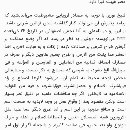
عصر غیبت کبرا دارد.
شیخ نوری با توجه به مصادر اروپایی مشروطیت می‌اندیشید که
پیامد پذیرش آن می‌تواند کنار گذاشته شدن قوانین شرعی باشد.
از این رو در نامه‌ای به آقا نجفی اصفهانی در تاریخ 24 ذی‌قعده
1324 می‌نویسد: «چنین به نظر می‌رسد که اگر وضع مملکت بر
گرفتن خراج شرعی بر صدقات لازمه از زکات و به عبارت اخری، اخذ
العشر مما ینبت من الارض و طرح جمیع عناوین دیگر و صرف در
مصارف اصناف ثمانیه من العاملین و الغارمین و المؤلفه و فی
سبیل‌الله الخ بشود، به شرحی که محتاج به ذکر نیست و جنابعالی
محض توجه محیط به تمام آن، می‌شود کارها اصلاح و زاد
فی‌لشرف الاسلام و حصل‌الشرف فوق‌الشرف و فیه من الفواید
الاسلامیه ما لایخفی. اگر چه مناقشات علمیه در دقیق نظر بسیار
است ولکن مقصود بعد از وقوع عمل بر وجه لابدیه به صحت اسم
است و منافع مترتبه بر این اسم و اما طرق دیگر، مما علیه ملل
الاروبیین ففیه اضمحلال الدین و انحطاط‌الاسلام و اهله و خوف
الوقوع ولو بعد حین، فی مفاسد کثیره. و بالجمله اگر از اول امر،