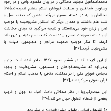
محمداسماعیل مجتهد محلاتی را در بیان مقصود وافی و در رجوم
وساوس شیاطین و سلطنت فروشان اسلام مغتنم شمرده‌اند،[35]
مخالفان را به دو دسته تقسیم می‌کند: عده‌ای که ضعف عقل و
قلت علم داشتند و عده‌ای دیگر که استقرار مشروطیت را موجب
ضرر و زیان خود می‌دانستند و نتیجه می‌گیرد که مبنای مخالفت
این دسته تسویلات نفسی بوده است که به اسم ندبه بر دین بلند
کردند تا مگر موجب ضدیت مراجع و مجتهدین عتبات با
مشروطیت گردد.[36]
از این لایحه که در ششم محرم 1327 صادر شده است چنین
برمی‌آید که مشروعه‌خواهان و مستبدین، مشروطیت و وجود
مجلس شورای ملی را در مملکت، منافی با مذهب اسلام و احکام
قرآن معرفی می‌کرده‌‌اند.[37]
این موضع‌گیریها از نظر محلاتی باعث اغراء به جهل و فریب
بعضی از ضعفاء العقول جهال می‌شد.[38]
د) نقدهای اساسی علمای مشروطه‌خواه بر مشروعه