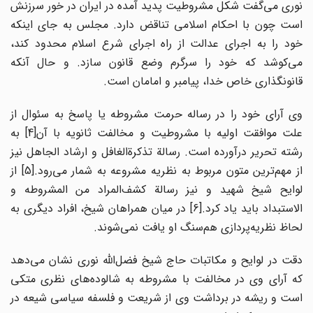
نوری می‌گفت شکل مشروطیت پدید آمده در ایران در خور سرزنش
است چون با احکام اسلامی تناقض دارد. مجلس به جای اینکه
خود را به اجرای عدالت از راه اجرای شرع اسلام محدود کند،
می‌کوشد که خود را سرگرم وضع قانون سازد. و حال آنکه
قانونگذاری خاص خدا، پیامبر و امامان است.
وی آرای خود را در رساله حرمت مشروطه یا پاسخ به سئوال از
علت موافقت اولیه با مشروطیت و مخالفت ثانویه با آن[4] به
رشته تحریر درآورده است. رسالة تذکرة‌الغافل و ارشاد الجاهل نیز
از مهم‌ترین متون مربوط به نظریه مشروعه به شمار می‌رود.[5] از
لوایح شیخ شهید و نیز رسالة کشف‌المراد من المشروطه و
الاستبداد باید یاد کرد.[6] در میان همراهان شیخ، افراد دیگری به
لحاظ نظریه‌پردازی هم‌سنگ او یافت نمی‌شوند.
دقت در لوایح و مکاتبات حاج شیخ فضل‌الله نوری نشان می‌دهد
که آرای وی در مخالفت با مشروطه به شالوده‌های نظری متکی
است و ریشه در برداشت وی از شریعت و فلسفه سیاسی شیعه در