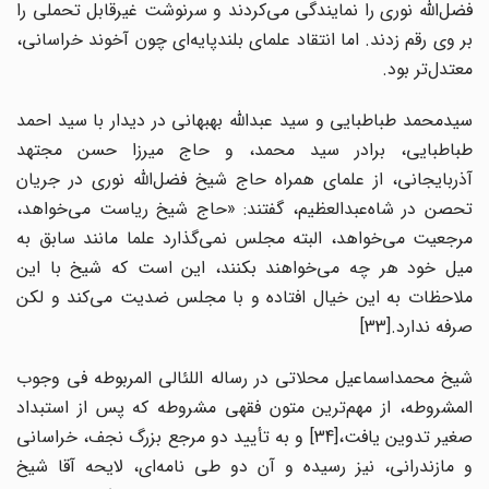
فضل‌الله نوری را نمایندگی می‌کردند و سرنوشت غیرقابل تحملی را
بر وی رقم زدند. اما انتقاد علمای بلندپایه‌ای چون آخوند خراسانی،
معتدل‌تر بود.
سیدمحمد طباطبایی و سید عبدالله بهبهانی در دیدار با سید احمد
طباطبایی، برادر سید محمد، و حاج میرزا حسن مجتهد
آذربایجانی، از علمای همراه حاج شیخ فضل‌الله نوری در جریان
تحصن در شاه‌عبدالعظیم، گفتند: «حاج شیخ ریاست می‌خواهد،
مرجعیت می‌خواهد، البته مجلس نمی‌گذارد علما مانند سابق به
میل خود هر چه می‌خواهند بکنند، این است که شیخ با این
ملاحظات به این خیال افتاده و با مجلس ضدیت می‌کند و لکن
صرفه ندارد.[33]
شیخ محمداسماعیل محلاتی در رساله اللئالی المربوطه فی وجوب
المشروطه، از مهم‌ترین متون فقهی مشروطه که پس از استبداد
صغیر تدوین یافت،[34] و به تأیید دو مرجع بزرگ نجف، خراسانی
و مازندرانی، نیز رسیده و آن دو طی نامه‌ای، لایحه آقا شیخ