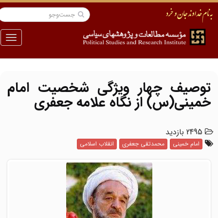
منو
توصیف چهار ویژگی شخصیت امام
خمینی(س) از نگاه علامه جعفری
2495 بازدید
امام خمینی
محمدتقی جعفری
انقلاب اسلامی