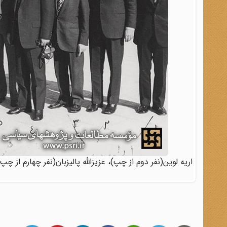
اریه لوین(نفر دوم از چپ)، عزیزالله پالیزبان(نفر چهارم از 