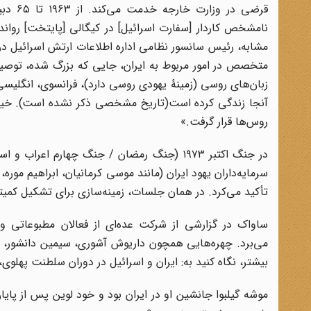
متخصص در امور مربوط به ایران، جایی که بزرگ شده، توص
زبان‌های روسی (زمینۀ یهودی روسی دارد)، فرانسوی، انگلیسی
آنجا زندگی کرده است(تاریخ مشخصی ذکر نشده است). خیلی آش
روس‌ها قرار گرفت.»
در جنگ اکتبر ۱۹۷۳ (جنگ رمضان / جنگ چهارم ا
سرمایه‌داران یهود ایران (مانند موسی کرمانیان، ابراهیم م
تأکید می‌کرد. در همان جلسات، زمینه‌سازی برای تشکیل کمیت
ساواک در گزارشی از شرکت عده‌ای از فعالان مطبوعاتی و ر
می‌برد. چهره‌هایی همچون داریوش آشوری، سیمین دانشور، مهی
بیشتر، نگاه کنید به: ایران و اسرائیل در دوران سلطنت پهلوی،ج۱، ص۵۳
موشه گیلبوا جانشین او در ایران بود و خود لوین پس از پای