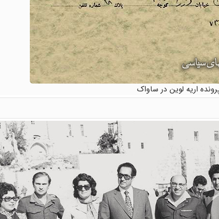
رونده اریه لوین در ساواک