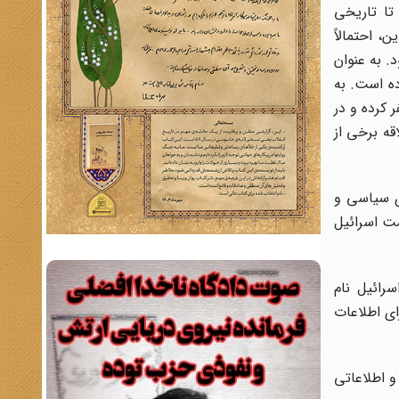
ی در وزارت خارجه خدمت می‌کند. از ۱۹۶۳ تا ۶۵ دبیراول [سفارت اسرائیل] در آدیس‌آبابا [پایتخت اتیوپی] بود. از ۱۹۶۶ تا تاریخی
یک اریه لوین، احتمالاً
ز سال ۱۹۶۹ تا ۱۹۷۰ کنسول در پاریس بود. به عنوان
ه است. به
 کرده و در
قه برخی از
های سیاسی و
ست اسرائیل
رائیل نام
ای اطلاعات
و اطلاعاتی