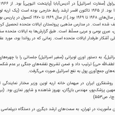
قرض
نامشخص کاردار [سفارت اسرائیل] در کیگالی [پایتخت] رواندا بود. از ۱۹۶۵ تاکنون افسر ارشد رابط خارجی بوده است (
مشابه، رئیس سانسور نظامی اداره اطلاعات ارتش اسرائیل در سال‌های ۱۹۶۸ تا ۱۹۶۹ بود.) ا
یف شده است. در مدارس مذهبی پروتستان ایالات متحده تحصیل کرد
، عبری بومی و عربی مسلّط است. طبق گزارش‌ها به ایالات متحده سفر
کار طرفدار ایالات متحده است. زمانی که در رواندا بود، مورد علا
عراب و اسرائیل)، به دستور اوری لوبرانی (سفیر اسرائیل) جلساتی را با چهره‌
وره، لطف‌الله حی) ترتیب داد و ضمن تشریح نقشه‌های جنگی بر عدم شک
ه‌های جمع‌آوری پول به نفع اسرائیل صورت می‌گرفت.
وشنفکری ایران در میهمان خانه اریه لوین وزیر مختار نمایندگی اس
ن پزشک‌پور، مهندس بازرگان، بهروز شاهنده و شاپور نمازی بود. (بر
۵)
ان مأموریت در تهران، به سمت‌های ارشد دیگری در دستگاه دیپلماسی 