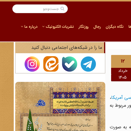
ا
نگاه دیگران
رجال
روزنگار
نشریات الکترونیک
درباره ما
ما را در شبکه‌های اجتماعی دنبال کنید
12
خرداد
1405
سی آمریکا
،
در امور مربوط به
که به صورت