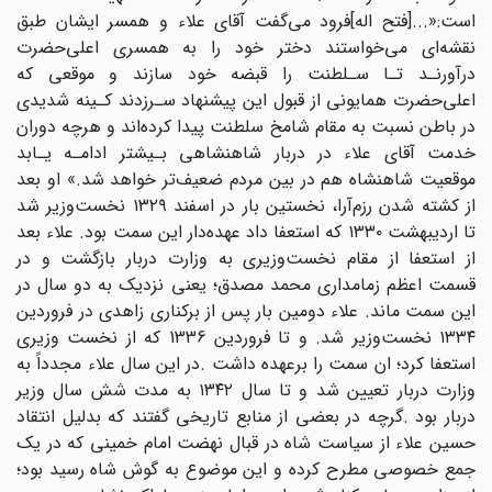
است:«...[فتح اله‌]فرود می‌گفت آقای علاء و همسر ایشان طبق‌
نقشه‌ای‌ می‌خواستند‌ دختر خود را به همسری اعلی‌حضرت
درآورنـد تـا سـلطنت را قبضه خود سازند و موقعی که‌
اعلی‌حضرت‌‌ همایونی‌ از قبول این پیشنهاد سـرزدند کـینه شدیدی
در باطن نسبت به مقام‌ شامخ‌ سلطنت پیدا کرده‌اند و هرچه دوران
خدمت آقای علاء در دربار شاهنشاهی بـیشتر ادامـه یـابد
موقعیت شاهنشاه‌ هم‌ در بین‌ مردم ضعیف‌تر خواهد شد.» او بعد
از کشته شدن رزم‌آرا، نخستین بار در اسفند ۱۳۲۹ نخست‌وزیر شد
تا اردیبهشت ۱۳۳۰ که استعفا داد عهده‌دار این سمت بود. علاء بعد
از استعفا از مقام نخست‌وزیری به وزارت دربار بازگشت و در
قسمت اعظم زمامداری محمد مصدق؛ یعنی نزدیک به دو سال در
این سمت ماند. علاء دومین بار پس از برکناری زاهدی در فروردین
۱۳۳۴ نخست‌وزیر شد. و تا فروردین 1336 که از نخست‌ وزیری
استعفا کرد؛ ان سمت را برعهده داشت .در این سال علاء مجدداً به
وزارت دربار تعیین شد و تا سال ۱۳۴۲ به مدت شش سال وزیر
دربار بود .گرچه در بعضی از منابع تاریخی گفتند که بدلیل انتقاد
حسین علاء از سیاست شاه در قبال نهضت امام خمینی که در یک
جمع خصوصی مطرح کرده و این موضوع به گوش شاه رسید بود؛