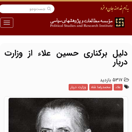
منو
دلیل برکناری حسین علاء از وزارت
دربار
5317 بازدید
علاء
محمدرضا شاه
وزارت دربار