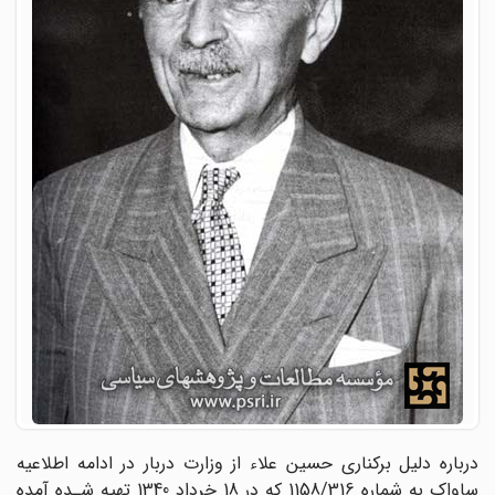
درباره دلیل برکناری حسین علاء از وزارت دربار در ادامه اطلاعیه
ساواک به شماره 1158/316 که در 18 خرداد‌ 1340‌ تهیه شـده‌ آمده