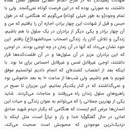
شهادت رسیدند) که در طرح اعدام انقلابی منصور نقش عمده
داشتند، به صورتی بوده که در این فرصت کوتاه نمی‌گنجد. ولی با
تمام وجود(و به طور خیلی کوتاه) می‌گویم که هنگامی که در طول
حبس و قبل از شهادت این چهار برادر، اجازه آن را یافتیم که من و
آن چهار برادر و یکی دیگر از برادران در یک سلول با هم باشیم،
زندگی و تلاش آنان را، زندگی اصحاب سیدالشهدا(ع) یافتم. این
خود نشان می‌داد که آنها در آن زمان در چه اوجی بودند. در اوجی
که این برادران عزیز در آن سلول‌ها و در آن ظلمت‌کده‌ها قرار
داشتند، اوجی غیرقابل لمس و غیرقابل احساس برای ما بود. با
اینکه بعد از اعتصاب کشنده‌ای که انجام دادیم توانستیم موفق
شویم با هم باشیم، ولی شب‌ها از ساعت 10 به بعد خاموشی بود
و نمی‌گذاشتند که در کنار یکدیگر بمانیم، این عزیزان تا صبح در
راهروهای سلول زندان راه می‌رفتند و مناجات می‌کردند. شاید
یکی از بهترین جملاتی را که می‌توانم به عنوان زندگی و حیات این
انسان‌ها عرض کنم اینست که هنگامی که یکبار دیدم شهید صادق
امانی در حال گفتگو[با خدا و راز و نیاز] است، مثل اینکه با
نزدیک‌ترین موجودی که محبوبش است صحبت می‌کند،