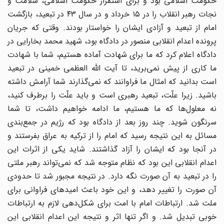
حکومت اسلامی بود و برای استقرار حکومت اسلامی، سلامت و
نجات رهبر انقلاب را در ۱۵ خرداد و در سال ۴۳ در تبعید، بازگشت
امام از تبعید و آزادی ایشان را خواستار بودند. وقتی که جریان
پرونده اعدام انقلابی منصور در دادگاه بود، شهید محمد بخارایی در
دادگاه اعلام کرد که ما برای شهادت آماده هستیم، شما با شهادت
ما کاری از پیش نمی‌برید، تا آیت الله العظمی خمینی در تبعید
است بدانید که امثال ما فراوانند که نمی‌گذارند شما آرامش داشته
باشید. زیرا علّت، تبعید رهبری است و باید علّت را برطرف کنید،
نه معلول‌ها که ما هستیم، ما ادامه خواهیم داشت، تا شما
سرنگون شوید. چند روز بعد از دادگاه بود که رژیم در جمع‌بندی
مسائل به این نتیجه رسید که امام را از ترکیه به عراق بفرستند و
در آنجا بود که ایشان را آزاد گذاشتند. شاید یکی از اثرات این
اعدام انقلابی این بود که نظام متوجه شد که نمی‌تواند رهبر ملتی
را در تبعید به آن صورت نگه دارد. در نتیجه مجبور شد تا حدودی
آن صورت را تغییر دهد، و این خود باعث امیدهای فراوانی برای
ملت شد. ارتباطات امام با امت برای شکل‌دهی لازم به ارتباطات
خوبی تبدیل شد. و اگر تنها اثر و نتیجه این اعدام انقلابی این