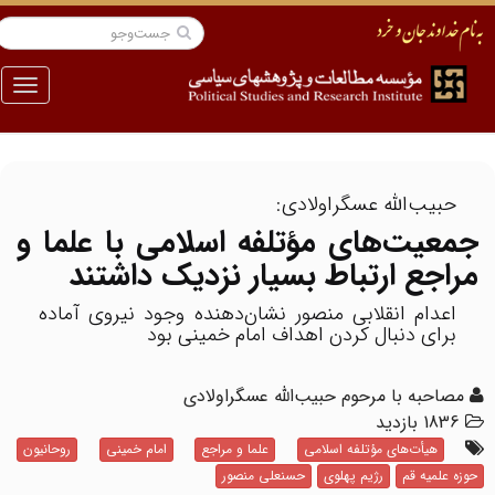
منو
حبیب‌الله عسگراولادی:
جمعیت‌های مؤتلفه اسلامی با علما و
مراجع ارتباط بسیار نزدیک داشتند
اعدام انقلابی منصور نشان‌دهنده وجود نیروی آماده
برای دنبال کردن اهداف امام خمینی بود
مصاحبه با مرحوم حبیب‌الله عسگراولادی
1836 بازدید
هیأت‌های مؤتلفه اسلامی
علما و مراجع
امام خمینی
روحانیون
حوزه علمیه قم
رژیم پهلوی
حسنعلی منصور