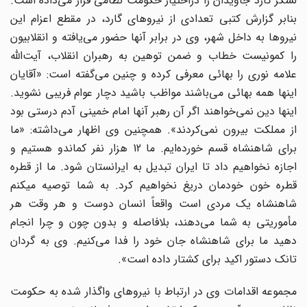
لشگر گارد جاویدان را دراختیار حکومت نظامی قرار می‌داده است.
بنابر گزارش کتبی تعدادی از نیروهای گارد، در مقطع اعزام این
نیروها به داخل شهر، وی در برابر آنها حضور می‌یافته و انقلابیون
را کمونیست خطاب و ضمن توهین به رهبران انقلاب، آیت‌الله
علامه نوری را بهائی معرفی کرده و چنین می‌گفته است: «آقایان
اینها همه بهائی می‌باشند مواظب باشید دچار عوام فریبی نشوید.
اینها دین نمی‌خواهند اگر آن رهبر آنها امام خمینی آدم درستی بود
از مملکت بیرون نمی‌کردند». همچنین وی اظهار می‌داشته: «ما
برای شاهنشاه قسم خورده‌ایم. ما 12 هزار نفر کماندو هستیم و
اجازه نخواهیم داد تا ایران تبدیل به ایرانستان شود. ما از قطره
قطره خون خودمان دریغ نخواهیم کرد. به شما توصیه میکنم
شاهنشاه یک مردی است واقعاً انسان دوست و هر وقت هر
مأموریتی به شما می‌دهند، بلافاصله و بدون چون و چرا انجام
دهید ما برای شاهنشاه جان خود را فدا می‌کنیم. وی به گردان
تانک دستور اکید برای کشتار داده است».
مجموعه اقدامات وی در ارتباط با نیروهای واگذار شده به حکومت