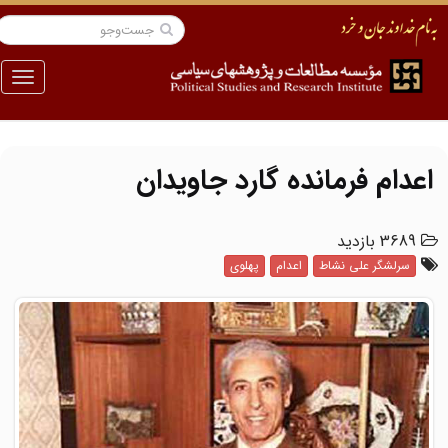
منو
اعدام فرمانده گارد جاویدان
3689 بازدید
سرلشگر علی نشاط
اعدام
پهلوی