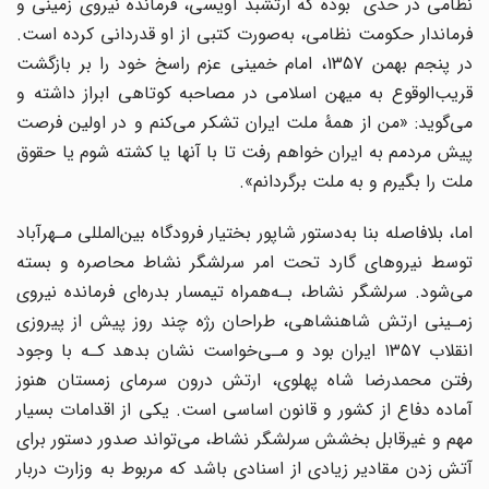
نظامی در حدّی بوده که ارتشبد اویسی، فرمانده نیروی زمینی و
فرماندار حکومت نظامی، به‌صورت کتبی از او قدردانی کرده است.
در پنجم بهمن 1357، امام خمینی عزم راسخ خود را بر بازگشت
قریب‌الوقوع به میهن اسلامی در مصاحبه کوتاهی ابراز داشته و
می‌گوید: «من از همۀ ملت ایران تشکر می‌کنم و در اولین فرصت
پیش مردمم به ایران خواهم رفت تا با آنها یا کشته شوم یا حقوق
ملت را بگیرم و به ملت برگردانم».
اما، بلافاصله بنا به‌دستور شاپور بختیار فرودگاه بین‌المللی مـهرآباد
توسط نیروهای گارد تحت امر سرلشگر نشاط محاصره و بسته
می‌شود. سرلشگر نشاط، بـه‌همراه تیمسار بدره‌ای فرمانده نیروی
زمـینی ارتش شاهنشاهی، طراحان رژه چند روز پیش از پیروزی
انقلاب ۱۳۵۷ ایران بود و مـی‌خواست نشان بدهد کـه با وجود
رفتن محمدرضا شاه پهلوی، ارتش درون سرمای زمستان هنوز
آماده دفاع از کشور و قانون اساسی است. یکی از اقدامات بسیار
مهم و غیرقابل بخشش سرلشگر نشاط، می‌تواند صدور دستور برای
آتش زدن مقادیر زیادی از اسنادی باشد که مربوط به وزارت دربار