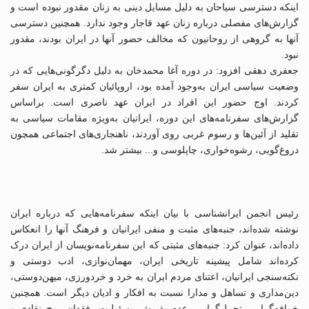
اینکه دسترسی سیاحان به دلیل مسایل دینی به زنان مقدور نبوده است و
گزارش‌های مفصلی درباره زنان عهد قاجار وجود ندارد. همچنین دسترسی
آنها به گروهی از روحانیون که مخالف حضور آنها در ایران بودند، مقدور
نبود.
جعفری دهقی افزود: در دوره آغا محمدخان به دلیل دگرگونی‌هایی که در
وضعیت سیاسی ایران به‌وجود آمده بود، اروپائیان کمتری به ایران سفر
کردند. اوج حضور این افراد در ایران عهد ناصری است. براساس
گزارش‌های سفرنامه‌های این دوره، ایرانیان به‌ویژه مقامات سیاسی به
تقلید از آئین‌ها و رسوم غربی روی آوردند، ناهنجاری‌های اجتماعی همچون
دروغ‌گویی، رشوه‌خواری، چاپلوسی و... بیشتر شد.
رئیس انجمن ایرانشناسی با بیان اینکه سفرنامه‌هایی که درباره ایران
نوشته شده‌اند، جنبه‌های مثبت و منفی ایرانیان و فرهنگ آنها را انعکاس
داده‌اند، عنوان کرد: جنبه‌های مثبتی که این سفرنامه‌نویسان از ایران درک
کرده‌اند شامل پیشینه تاریخی ایران، مهمان‌نوازی، ادب دوستی و
نکته‌سنجی ایرانیان، اعتنای مردم ایران به خرد و خردورزی، میهن‌دوستی،
دین‌مداری و تساهل و مدارا نسبت به افکار و ادیان دیگر است. همچنین
خرافه‌گرایی، تجمل‌گرایی، عدم پذیرش مسئولیت، فقدان روح نقادی و