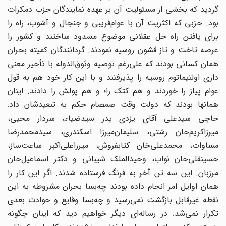
گردید که بخشی از مسئولیت آن بر عهده نمایندگان حزب دمکرات
بود. حزبی که اکثریت آن با عوام‌فریبی و جنجال و آشوب، راه را
برای یافتن راه حل عقلانی موضوع مسدود ساختند و کشور را
عرصه تاخت و تاز قشون روسیه نمودند. گردانندگان کمیته بحران
همان کسانی بودند که علی‌رغم توصیه وثوق‌الدوله با تأخیر معنی
داری اولتیماتوم روسیه را پذیرفتند و با این کار خود هم به قول
عوام پیاز را خوردند و هم کتک را؛ و هم پولش را دادند. اینان
همانها بودند که دولت وقت صمصام حکم به تبعیدشان داد:
حاجی سیدعلی آقای یزدی پدر سیدضیاء، سردار محیی،
میرزاکریم‌خان رشتی، سلیمان‌میرزا اسکندری، سیدمحمدرضا
مساوات، محمدعلی‌خان کتابفروش، میرزاعلی‌اکبر ساعت‌ساز،
حسینقلی‌خان نواب، وحید‌الملک شیبانی و دکتر اسماعیل‌خان
مرزبان. این سه تن آخر به فرنگ فرستاده شدند. اگر این‌ کار را
همان اوایل امر انجام داده بودند چه‌بسا بحران مشروطه به این
نقطه غیرقابل بازگشت نمی‌رسید و چه‌بسا وقایع و حوادث بعدی
تکرار نمی‌شد. در رساله‌ای دیگر خواهیم دید که اینان چگونه