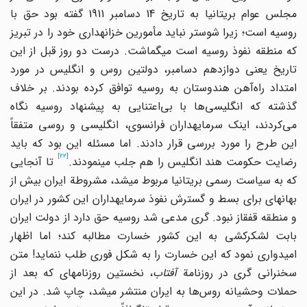
مجلس عوام بریتانیا به تاریخ 14 دسامبر 1911 گفته بود حق با
روسیه است؛ زیرا شوستر نباید مأمورین خزانه‎داری خود را در تبریز
که منطقه نفوذ روسیه است می‎گماشت. درست دو روز قبل از این
تاریخ یعنی دوازدهم دسامبر، دولتین روس و انگلیس در مورد
امتداد راه‌آهن هندوستان به روسیه توافق کرده بودند. بر خلاف
گذشته که انگلیسی‌ها با بی‌اعتنایی به پیشنهاد روسیه نگاه
می‌کردند، اینک سرمایه‎داران فرانسوی، انگلیسی و روسی متفقاً
این طرح را مورد بررسی قرار ‎دادند. اما مسئله این بود که باید
[22]
ضایت حکومت هند انگلیس را هم جلب می‎نمودند.
تا آنجایی
که به سیاست رسمی بریتانیا مربوط می‎شد، مشروطة ایران بیش از
بهانه‎ای برای بسط و گسترش نفوذ سرمایه‎داران این کشور در ایران
و منطقه قفقاز نبود. گری مدعی شد روسیه حق دارد از دولت ایران
بابت لشکرکشی به این کشور خسارت مطالبه کند؛ اما اظهار
امیدواری نمود که این خسارت را به شکل فوری طلب ننماید! متن
خنرانی ‌گری در روزنامة
آفتاب
، نخستین روزنامه‎ای که بعد از
حملات وحشیانه روس‌ها به ایران منتشر می‎شد، چاپ شد. در این