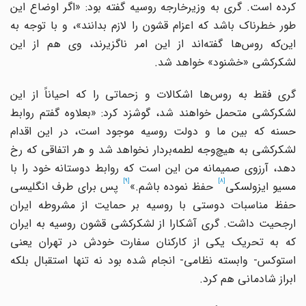
کرده است. گری به وزیرخارجه روسیه گفته بود: «اگر اوضاع این
طور خطرناک باشد که اعزام قشون را لازم بدانند»، و با توجه به
این‌که روس‌ها گفته‌‌اند از این امر ناگزیرند، وی هم از این
لشکرکشی «خشنود» خواهد شد.
گری فقط به روس‌ها اشکالات و زحماتی را که احیاناً از این
لشکرکشی متحمل خواهند شد، گوشزد کرد: «بعلاوه گفتم روابط
حسنه که بین ما و دولت روسیه موجود است، در این اقدام
لشکرکشی به هیچ‌وجه لطمه‌بردار نخواهد شد و هر اتفاقی که رخ
دهد، آرزوی صمیمانه من این است که روابط دوستانه خود را با
[9]
[8]
مسیو ایزولسکی
حفظ نموده باشم.»
پس برای طرف انگلیسی
حفظ مناسبات دوستی با روسیه بر حمایت از مشروطه ایران
ارجحیت داشت. گری آشکارا از لشکرکشی قشون روسیه به ایران
که به تحریک یکی از کارکنان سفارت خودش در تهران یعنی
استوکس- وابسته نظامی- انجام شده بود نه تنها استقبال بلکه
ابراز شادمانی هم کرد.