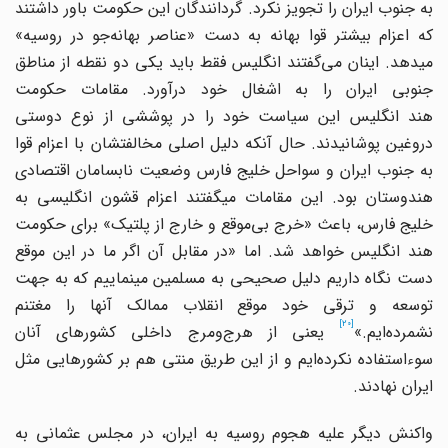
به جنوب ایران را تجویز نکرد. گردانندگان این حکومت باور داشتند
که اعزام بیشتر قوا بهانه به دست «عناصر بهانه‌جو در روسیه»
می‎دهد. اینان می‌گفتند انگلیس فقط باید یکی دو نقطه از مناطق
جنوبی ایران را به اشغال خود درآورد. مقامات حکومت
هند انگلیس این سیاست خود را در پوششی از نوع دوستی
دروغین پوشانیدند. حال آنکه دلیل اصلی مخالفتشان با اعزام قوا
به جنوب ایران و سواحل خلیج‎ فارس وضعیت نابسامان اقتصادی
هندوستان بود. این مقامات می‎گفتند اعزام قشون انگلیسی به
خلیج‎ فارس، باعث «خرج بی‌موقع و خارج از پلتیک» برای حکومت
هند انگلیس خواهد شد. اما «در مقابل آن اگر ما در این موقع
دست نگاه داریم دلیل صحیحی به مسلمین می‎نماییم که به جهت
توسعه و ترقی خود موقع انقلاب ممالک آنها را مغتنم
[20]
نشمرده‌ایم.»
یعنی از هرج‌و‌مرج داخلی کشورهای آنان
سوءاستفاده نکرده‌ایم و از این طریق منتی هم بر کشورهایی مثل
ایران نهادند.
واکنش دیگر علیه هجوم روسیه به ایران، در مجلس عثمانی به