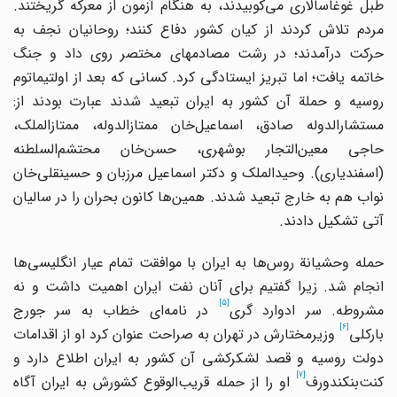
طبل غوغاسالاری می‌کوبیدند، به هنگام آزمون از معرکه گریختند.
مردم تلاش کردند از کیان کشور دفاع کنند؛ روحانیان نجف به
حرکت درآمدند؛ در رشت مصادمه‎ای مختصر روی داد و جنگ
خاتمه یافت؛ اما تبریز ایستادگی کرد. کسانی که بعد از اولتیماتوم
روسیه و حملة آن کشور به ایران تبعید شدند عبارت بودند از:
مستشارالدوله صادق، اسماعیل‌خان ممتاز‌الدوله، ممتازالملک،
حاجی معین‌التجار بوشهری، حسن‌خان محتشم‌السلطنه
(اسفندیاری). وحیدالملک و دکتر اسماعیل مرزبان و حسینقلی‌خان
نواب هم به خارج تبعید شدند. همین‌ها کانون بحران را در سالیان
آتی تشکیل دادند.
حمله وحشیانة روس‌ها به ایران با موافقت تمام عیار انگلیسی‌ها
انجام شد. زیرا گفتیم برای آنان نفت ایران اهمیت داشت و نه
[5]
شروطه. سر ادوارد گری
در نامه‌ای خطاب به سر جورج
[6]
بارکلی
وزیرمختارش در تهران به صراحت عنوان کرد او از اقدامات
دولت روسیه و قصد لشکرکشی آن کشور به ایران اطلاع دارد و
[7]
کنت‌بنکندورف
او را از حمله قریب‌الوقوع کشورش به ایران آگاه