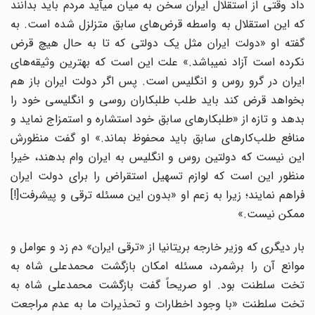
داد وقتی از استقلال ایران سخن به میان می‎آید مردم باید بدانند
که این استقلال به واسطه قرض‌های سابق متزلزل شده است. به
گفته او «دولت ایران مثل یک دولتی که تا به حال هیچ قرض
نکرده است آزاد نمی‎باشد.» علت این است که بهترین وثیقه‌های
ایران در گرو روس و انگلیس است. پس اگر دولت ایران باز هم
بخواهد قرض کند باید طلب طلبکاران روسی و انگلیسی خود را
بدهد و تازه از «طلبکارهای سابق خود استشاره و استمزاج نماید و
منافع طلب‌کارهای سابق باید محفوظ بماند.» او گفت منظورش
این نیست که دولتین روس و انگلیس به ایران وام بدهند، خیر!
منظور این است که لوازم تسهیل استقراض را برای دولت ایران
فراهم نمایند؛ زیرا به زعم او «بدون این مسئله ترقی و پیشرفت[!]
ممکن نیست.»
بار دیگری که وزیر خارجه بریتانیا از «ترقی ایران» دم زد و عوامل و
موانع آن را برشمرد، مسئله امکان بازگشت محمدعلی ‌شاه به
تخت سلطنت بود. او صریحاً گفت بازگشت محمدعلی شاه به
تخت سلطنت «با وجود اخطارات و تحذیرات ما به عدم مراجعت