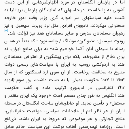
اما در پارلمان انگلستان در مورد اظهارنظرهایی از این دست
آشوبی به پا خاست. در جلسه‎ای که نمایندگان پارلمان بریتانیا به
شدت علیه سیاست‎های سر ادوارد گری وزیر وقت امور خارجه
سخنرانی می‎کردند، نامه‎های افرادی مثل لرد روبرت سیسیل و نیز
[10]
رهبران مسلمانان مدرس و سایر مسلمانان هند نیز قرائت شد.
روبرت سیسیل- عضو گروه مونتاگ / چلمسفورد - که بعداً در همین
رساله با سیمای آنان آشنا خواهیم شد- نه برای منافع ایران، نه
برای دفاع از مشروطه، بلکه برای پیشگیری از اعتراض مسلمانان
هند به اردوکشی روسیه به ایران با سیاست‌های رسمی دولت
متبوع به مخالفت برخاست. از آن سوی لرد لمینگتون که از سال
1903 تا 1907 حکومت بمبئی را به دست داشت، روز سوم ژانویه
1912 کنفرانسی در ادینبورو ترتیب داده و گفت حکومت
هند انگلیس به طور جدی مصمم است «وجود یک ایران مقتدر و
مستقل» را تأمین نماید. او خاطرنشان ساخت انگلستان در مسئله
ایران از هر نظر اعم از ملاحظات سیاسی، موقعیت جغرافیایی،
منافع تجارتی و هر موضوعی که مربوط به ایران باشد، ذی‌نفع
است. روزنامة نیمه‌رسمی آفتاب نوشت این سیاست حاکم سابق