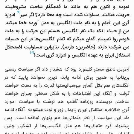
نموده و اکنون هم به مانند ما قدمگذار ساحت مشروطیت،
[14]
ریت، عدالت، مساوات شده است چه معنا دارد؟ اگر سیر
ادوارد
گری
این اقدام را به نام ملت انگلیس
به عمل آورده خطا می
‎کند.
من از حیث آنکه یک نفر انگلیسی هستم این حرکت را به ملت
ودم روا نمی
‎کنم که تمام انگلیسی‌ها در این حسیات
من شرکت دارند (حاضرین: داریم). بنابراین مسئولیت اضمحلال
[15]
استقلال ایران
به عهده انگلیس و ادوارد گری
است!
آخرین ناطق مستر کلیفورد بود که هشدار داد اگر سیاست رسمی
بریتانیا به همین روش ادامه یابد، دیری نخواهد پایید که در
انگلستان هم مثل آلمان سوسیالیست‎ها قدرت را به دست خواهند
گرفت و آنگاه این اشتباهات را به شکل سختی جبران خواهند
ساخت. نویسنده روزنامة
آفتاب
هم نوشت با سیاست ادوارد
گری «بالاخره استقلال ایران پایمال زور و قوت می‎شود». آنگاه ادامه
داد این سیاست از نظر عثمانی‌ها هم پنهان نمانده است. پس
پیشنهاد کرد عثمانی‌ها هم مثل انگلیسی‌ها از تشکیل چنین
کنفرانس‌هایی برای نشان دادن احساسات خود در مورد ایران دریغ