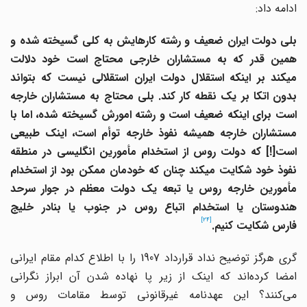
ادامه داد:
بلی دولت ایران ضعیف و رشته کارهایش به کلی گسیخته شده و
همین قدر که به مستشاران خارجی محتاج است خود دلالت
می
‎کند بر اینکه استقلال دولت ایران استقلالی نیست که بتواند
بدون اتکا بر یک نقطه کار کند. بلی محتاج به مستشاران خارجه
است برای اینکه ضعیف است و رشته امورش گسیخته شده، اما با
مستشاران خارجه همیشه نفوذ خارجه توأم است، اینک طبیعی
است[!] که دولت روس از استخدام مأمورین انگلیسی در منطقه
نفوذ خود شکایت می
‎کند چنان که خودمان ممکن بود از استخدام
مأمورین خارجه روس یا تبعه یک دولت معظم در جوار سرحد
هندوستان
یا استخدام اتباع روس در جنوب یا بنادر خلیج
[24]
فارس
شکایت کنیم.
گری هرگز توضیح نداد قرارداد 1907 را با اطلاع کدام مقام ایرانی
امضا کرده‌اند که اینک از زیر پا نهاده شدن آن ابراز نگرانی
می‌کنند؟ این عهدنامه غیرقانونی توسط مقامات روس و