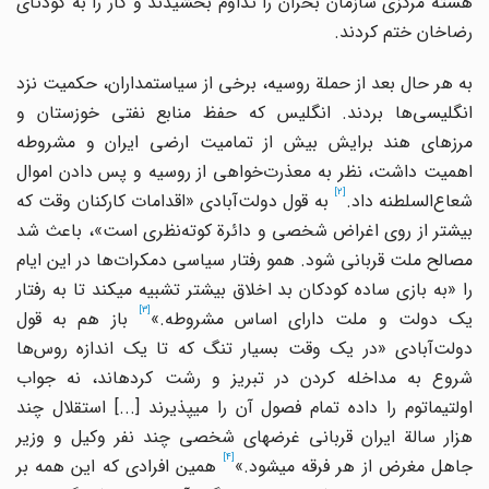
هسته مرکزی سازمان بحران را تداوم بخشیدند و کار را به کودتای
رضاخان ختم کردند.
به هر حال بعد از حملة روسیه، برخی از سیاستمداران، حکمیت نزد
انگلیسی‌ها بردند. انگلیس که حفظ منابع نفتی خوزستان و
مرزهای هند برایش بیش از تمامیت ارضی ایران و مشروطه
اهمیت داشت، نظر به معذرت‌خواهی از روسیه و پس دادن اموال
[2]
شعاع‌السلطنه داد.
به قول دولت‌آبادی «اقدامات کارکنان وقت که
بیشتر از روی اغراض شخصی و دائرة کوته‌نظری است»، باعث شد
مصالح ملت قربانی شود. همو رفتار سیاسی دمکرات‌ها در این ایام
را «به بازی ساده کودکان بد اخلاق بیشتر تشبیه می‎کند تا به رفتار
[3]
ک دولت و ملت دارای اساس مشروطه.»
باز هم به قول
دولت‌آبادی «در یک وقت بسیار تنگ که تا یک اندازه روس‌ها
شروع به مداخله کردن در تبریز و رشت کرده‎اند، نه جواب
اولتیماتوم را داده تمام فصول آن را می‎پذیرند [...] استقلال چند
هزار سالة ایران قربانی غرضهای شخصی چند نفر وکیل و وزیر
[4]
اهل مغرض از هر فرقه می‎شود.»
همین افرادی که این همه بر