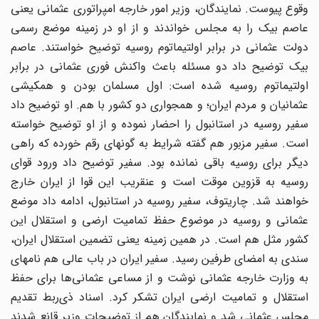
وقوع پیوست. نمایندگان، وزیر امور خارجه امپراتوری عثمانی یعنی
عاصم بیک را به مجلس خواندند و از او در زمینه موضع رسمی
دولت عثمانی در برابر اولتیماتوم روسیه توضیح خواستند. عاصم
بیک توضیح داد دو مسئله باعث واکنش فوری عثمانی در برابر
اولتیماتوم روسیه شده است: اول مسلمان بودن و همکیشی
عثمانیان و مردم ایران؛ و همجواری دو کشور با هم. او توضیح داد
سفیر روسیه در استانبول را احضار نموده و از او توضیح خواسته
است. سفیر مزبور هم گفته شرایط به گونه‎ای رقم خورده که راهی
دیگر برای روسیه باقی نمانده بود. سفیر توضیح داد ورود قوای
روسیه به قزوین موقت است و عنقریب این قوا از ایران خارج
خواهند شد. چاریتوف، سفیر روسیه در استانبول، ادامه داد موضع
عثمانی و روسیه در موضوع حفظ تمامیت ارضی و استقلال این
کشور مثل هم است. در همین زمینه یعنی تضمین استقلال ایران،
سندی به امضای طرفین رسید. سفیر ایران در باب عالی هم نامه‎ای
به وزارت ‌خارجه عثمانی نوشت و از مساعی عثمانی‌ها برای حفظ
استقلال و تمامیت ارضی ایران تشکر کرد. اسناد ذی‌ربط تقدیم
مجلس عثمانی شد و نمایندگان هم از توضیحات وزیر قانع شدند