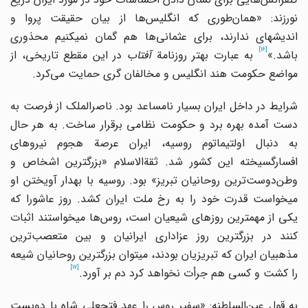
نورزند: «همان‌طوری که انگلیس‌ها از بیان حقیقت پروا و
اندیشه‎ای ندارند، برای عثمانی‌ها هم گمان نمی‎کنیم محذوری
[16]
باشد.»
به عبارت بهتر روزنامة
آفتاب
در این مقطع تاریخی، از
مواضع حکومت هند انگلیس و مخالفان گری حمایت می‌کرد.
شرایط در داخل ایران بسیار نامساعد بود. ناصرالملک از فرصت به
دست آمده بهره برد و حکومت نظامی برقرار ساخت. به هر حال
به دنبال اولتیماتوم روسیه، ایران عرصة هجوم نیروهای
افسارگسیخته این کشور شد. ثق‍‍ة‌‌الاسلام «بزرگترین اشخاص و
وطن‌دوست‌ترین روحانیان تبریز» بود. روسیه با به‎دار آویختن او
می‎خواست قدرت خود را به رخ ملت ایران کشد. روز عاشورا که
یکی از مهمترین روزهای شیعیان است، روس‌ها می‎خواستند اثبات
کنند در بزرگترین روز عزاداری ایرانیان و بین متعصب‌ترین
مذهبیان ایران که تبریزیان بودند، می‎توان بزرگترین روحانیان شیعه
[17]
را کشت و کسی هم جرأت نخواهد کرد دم بر آورد.
به قول عین‌السلطنه: «سفیر روس را عهد فتحعلی ‌شاه با دویست