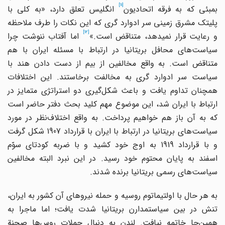
[11]
مبئی که به فرقه اتحادیون
انگلیس تعلق دارد، «به کلی با
پلیتک مشرق زمینی سر ادوارد گری که این نکات را طرف ملاحظه
[12]
 رعایت قرار نمی‎دهد، متناقض است.»
اما آفتاب ننوشت چرا
سیاست‌های محافل بریتانیا در ارتباط با مسئله ایران با هم
متناقض است. به واقع مخالفین از بیم از دست دادن هند با
سیاست سر ادوارد گری به مخالفت برخاستند. این اختلافات
همچنان تداوم یافت و باعث شکل‌گیری دو استراتژی متمایز در
ارتباط با ایران شد، این موضوع مهم کلید بحث دفتر حاضر است
که به آن باز هم خواهیم پرداخت. به واقع اختلاف‌نظر در مورد
سیاست‌های بریتانیا در ارتباط با ایران با قرارداد 1907 شکل گرفت
و با قرارداد 1919 به اوج خود کشید و با ضربه کودتای سوّم
اسفند به پایان محتوم خود رسید. در این نبرد البته مخالفین
سیاست‌های رسمی بریتانیا برنده شدند.
به هر حال با اولتیماتوم روسیه و حمله نیروهای آن کشور به ایران،
تنش در بین سیاستمدارن بریتانیا شدت یافت؛ اما ماجرا به
همین‌جا خاتمه نیافت. لندن به دنبال حملات روس‌ها صحنة