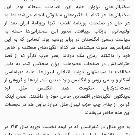
سخنرانی‌های فراوان علیه این اقدامات سبعانه بود. این
سخنرانی‌ها هر کدام با انگیزه‌های متفاوتی انجام می‌شد؛ اما به
هر حال در صفحات روزنامة
آفتاب
- تنها روزنامة ایران بعد از
اولتیماتوم- بازتاب می‎یافت. محور این سخنرانی‌ها حمله به
سیاست رسمی انگلستان در برابر روسیه بود. کسانی که به این
کنفرانس‌ها دعوت می‎شدند، هر کدام انگیزه‌های مختلف و خاص
خود را داشتند. رمزی مک‌ دونالد رهبر حزب کارگر که از قضا
اعتراضاتش در صفحات مطبوعات ایران منعکس شد، به دلیل
مخالفت با سیاست‎های دولت ائتلافی لیبرال‌ها، علیه دیپلماسی
آشکار و رسمی روس و انگلیس وارد میدان شد. لردها و گروهی از
دست‌اندرکاران حکومت هند انگلیس، مثل لرد
لمینگتون انگیزه‌های اقتصادی خاص خود را داشتند. ضمن اینکه
افرادی از جناح چپ حزب لیبرال مثل ادوارد براون هم در تجمعات
این عده حاضر می‌شدند.
به طور مثال در کنفرانسی که در نیمه نخست فوریه سال 1912 در
یکی از تالارهای اپرای لندن برگزار شد، حاضران به شدت علیه