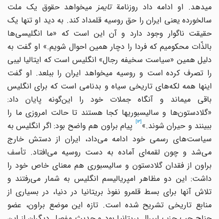
ی‎دهد. او ادامه داد روزنامة
تایمز
می‎خواهد حقوق یک ملت
سالخورده یعنی ایران را حق روسیه قلمداد کند. به دید او تنها یک
حقیقت ناگوار وجود دارد و آن این است که «ما انگلیسی‌ها
بالذّات محکومیم که فردا را دچار همین احوال شویم.» او گفت به
دلیل همین «سیاست سخیفه رجال» انگلیس است که ایتالیا لیبی
را تصرف کرده است و روسیه می‎خواهد ایران را ببلعد. او گفت
اینها همه لکه‌های تاریخی سیاه و بدنامی است که برای انگلیس
باقی می‎ماند و آنگاه جملات خود را این‌گونه پایان داد:
«گلادستون‌ها و سالیسبوری‎ها کجا هستند تا حالت امروزی ما را
[13]
بینند و حیران شوند.»
پیام براون هم واضح بود: اگر انگلیس به
سیاست‌های رسمی خود ادامه می‌داد، ایران از دستش خارج
می‌شد و چون لقمه‌ای آماده به دست روسیه می‌افتاد. تأسف
براون از فقدان گلادستون و سالیسبوری هم معنای خاص خود را
داشت: این دو مظاهر امپریالیسم انگلیس به شمار می‌رفتند و
تلاش آنها برای بسط قلمرو نفوذ بریتانیا در دنیا، در بسیاری از
منابع تاریخی تشریح شده است. تازه این موضع براون، عضو
جناح چپ حزب لیبرال بریتانیا بود و حدیث مفصل دیگران از این