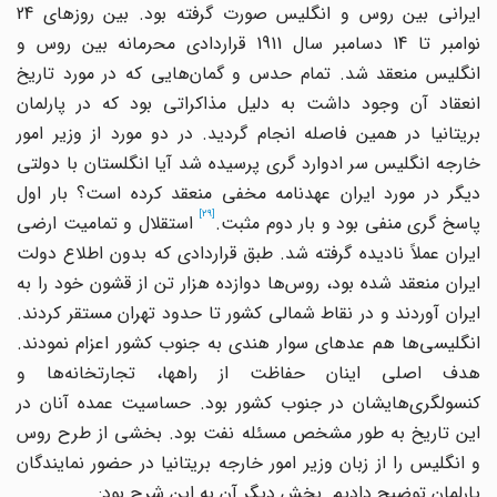
ایرانی بین روس و انگلیس صورت گرفته بود. بین روزهای 24
نوامبر تا 14 دسامبر سال 1911 قراردادی محرمانه بین روس و
انگلیس منعقد شد. تمام حدس و گمان‌هایی که در مورد تاریخ
انعقاد آن وجود داشت به دلیل مذاکراتی بود که در پارلمان
بریتانیا در همین فاصله انجام گردید. در دو مورد از وزیر امور
خارجه انگلیس سر ادوارد گری پرسیده شد آیا انگلستان با دولتی
دیگر در مورد ایران عهدنامه مخفی منعقد کرده است؟ بار اول
[29]
اسخ گری منفی بود و بار دوم مثبت.
استقلال و تمامیت ارضی
ایران عملاً نادیده گرفته شد. طبق قراردادی که بدون اطلاع دولت
ایران منعقد شده بود، روس‌ها دوازده هزار تن از قشون خود را به
ایران آوردند و در نقاط شمالی کشور تا حدود تهران مستقر کردند.
انگلیسی‌ها هم عده‎ای سوار هندی به جنوب کشور اعزام نمودند.
هدف اصلی اینان حفاظت از راهها، تجارتخانه‌ها و
کنسولگری‌هایشان در جنوب کشور بود. حساسیت عمده آنان در
این تاریخ به طور مشخص مسئله نفت بود. بخشی از طرح روس
و انگلیس را از زبان وزیر امور خارجه بریتانیا در حضور نمایندگان
پارلمان توضیح دادیم. بخش دیگر آن به این شرح بود: