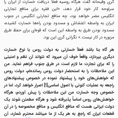
گری وقیحانه گفت هرگاه روسیه فعلاً دریافت خسارت از ایران را
سرلوحه کار خود قرار دهد، «این فقره برای منافع تجارتی
انگلیس مضر خواهد بود، چه منافع تجارتی انگلیس در جنوب
ایران به واسطه اغتشاش و مسدود بودن راه‌ها خسارت کشیده،
مسدود بودن طرق به واسطه این است که قوه‌ای برای حفظ طرق
مزبوره در کار نیست.» نگرانی گری این بود:
هر گاه بنا باشد فعلاً خسارتی به دولت روس یا نوع خسارت
یگری بپردازد، واقعاً خوف آن می
‎رود که نتواند آن نظم و امنیتی
را که برای تجارت ما لازم است در طرق جنوب فراهم نماید. من
این ملاحظات را به استحضار دولت روس رسانده‌ام، دولت روس
که خواهش‌های خود را پیشنهاد نموده در خصوص پیشنهاد‌های
راجعه به عملیات کنونی با اصول اساسی‌[!] اصرار خواهد کرد، اما در
خصوص وجه خسارت من این ملاحظات را پیش آوردم، هرگاه
خواهش‌های روس اساساً پذیرفته شود و هرگاه مطمئن شوند یک
ولت ایرانی هست که منافع انگلیس
و منافع مخصوصه را در آن
قطعات ایران که راجع به هر یک از ما می
‎باشد محترم شمارد، آن