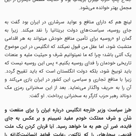
مجمل بهتر خوانده می‌شود.
لینچ هم که دارای منافع و عواید سرشاری در ایران بود گفت به
جای روسیه، سیاست‌های دولت بریتانیا را نقد می‎کند. زیرا به
گمان او «روسیه برای تأمین منافع خودش می‎تواند به هر اقدامی
متشبث شود، اما عقل من قبول نمی‎کند که انگلیس در این موضوع
یک آلتی باشد؛ چرا که ما نمی‎توانیم شرف و حیثیت ملیه و عنعنات
تاریخی خودمان را فدای روسیه بکنیم.» پس این روسیه نیست که
باید توبیخ شود، بلکه دولت انگلستان است که باید تقبیح گردد.
زیرا با منافع تجاری و سیاسی این کشور در ایران بازی می‌کند و
آن را به حریف واگذار می‌نماید. بعد از این سخنرانی رمزی مک
دونالد رهبر حزب کارگر به سخنرانی پرداخت. او گفت:
رز سیاست وزیر خارجه انگلیس
در‌باره ایران را برای منفعت و
أن و شرف مملکت خودم مفید نمی
‎بینم و بر عکس به جای
فایده، ضرر آن هم به ما خواهد رسید. آیا قربان کردن یک ملت
قدیمی بیچاره
‎ای را که تاکنون رعایت قواعد انسانیت‌کارانه را