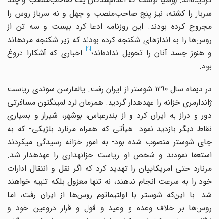
گردیده‌اند.
روسیا
نوشت که اعدام‌شدگان یک صاحب‌منصب و چند
سرباز را کشته، نیز پنج صاحب‌منصب و چهل و نه سرباز روس را
مجروح کرده بودند. این روزنامه ادعا کرد بیست و سه تن از
روس‌ها را به اندازه‎ای شکنجه کرده بودند که زیر شکنجه مرده‎اند
[19]
و هنوز جسد آنان را تحویل نداده‌اند؛
اخباری که آشکارا دروغ
بود.
در دیماه سال 1290 شوستر از ایران رفت. یالمارسن سوئدی ریاست
ژاندارمری خزانه را عهده‎دار گردید. همزمان لرد لمینگتون مسافرتی
دور و دراز به ایران کرد و از بندرعباس، بوشهر، شیراز و بسیاری
نقاط دیگر بازدید نمود. هیأتی که همراه مرنارد بلژیکی- که به
جای شوستر منصوب شده بود- به امور خزانه رسیدگی می‎کردند
استعفا نمودند و شخص او ریاست خزانه‎داری را عهده‎دار شد.
مرنارد حتی امریکاییان را تهدید کرد که اگر نقل و انتقال ادارات
خود را به سرعت انجام ندهند، نه تنها معزول بلکه تنبیه خواهند
شد. با این‌که شوستر با اولتیماتوم روس‌ها از ایران رفت، اما
روس‌ها بر خلاف وعده و وعید و قول و قرار دروغین خود و