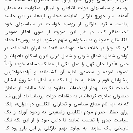
روسیه و سیاست‎های دولت ائتلافی و لیبرال اسکوایت به میدان
آمدند. سر جورج بارکلی نماینده مجلس لردها، بر این جلسه
ریاست می‎کرد. بارکلی از روسیه خواست در سیاست‎های خود
تجدید‌نظر کند، در غیر این صورت از سوی افکار عمومی
انگلستان همچنان به بدخواهی متهم می‎شود. او به روس‌ها حمله
کرد که چرا بر خلاف مفاد عهدنامه 1907 به ایران تاخته‌اند، در
نواحی شمال، شمال‎ شرقی و شمال غربی ایران اسکان یافته‎اند و
حتی «آذربایجان کهن را مثل یکی از ممالک مسلمه خود» رأساً
تصرف نموده و متصدی اداره آن گشته‌اند؛ و آزادیخواه‌ترین
پیشوایان قوم را فقط به دلیل اینکه «به آمال نامشروع ایشان
خدمت نکردند به‎دار آویخته‌اند، بعلاوه به اخذ مالیات از مناطق
متصرفی مبادرت کرده‌اند». به مقامات دولت بریتانیا یاد آوری شد
که نه «به نام منافع سیاسی و تجارتی انگلیس در ایران»، بلکه
برای حفظ احترام مردم انگلیس وضعیتی به وجود آورند و یک
سیاست جدی را تعقیب نمایند تا دامن خود را از این لکه ننگ
تاریخی پاک سازند. به عبارت بهتر، بارکلی بر این باور بود که