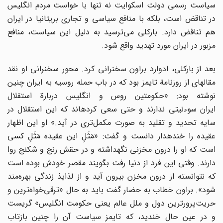
سیاست رسمی دولت اسکوایت نه تنها با خواست مردم انگلیس
در تناقض است، بلکه با منافع سیاسی و تجاری بریتانیا در ایران
هم تناقض دارد. بارکلی می‌ترسید به دلیل این سیاست، منافع
مزبور در ایران مورد تهدید واقع شود.
بعد از بارکلی، ادوارد براون سخنرانی کرد. محور سخنرانی او نقد
مقاله‎ای از روزنامة تایمز بود که در باب حمله روسیه به ایران چنین
نوشته بود: «حکومتین روس و انگلیس دربارة استقلال
ایران سوءنیتی ندارند و حتی سعی کرده‎اند که این استقلال در
سایه تحدید و تقلید به صورت مکمل‌تری در آید.» او این اظهار
عقیده را خنده‎دار دانست و گفت: «مَثَلِ این عقیده مَثَلِ کسی
است که او را درون مخزنی نگهداشته و در حقش رنج و شکنج روا
دارند. وقتی این فرد از دنیا رفت بگویند مقصر خودش بوده است
که نتوانسته از درون مخزن بیرون آید و از لذایذ زندگی بهره‌مند
شود». براون خطاب به حضار گفت باید به حال «ترقی‌خواه‌ترین و
حریت‌پرورترین دول و ملل عالم یعنی حکومت انگلیس» گریست
و در عین حال خندید، که تایمز سیاست آن را چنین بازتاب