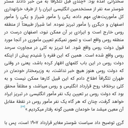
سخنرانی آمده بود: «چندی قبل تلگرافاً به من خبر دادند مستر
شوستر سه نفر از مستخدمین انگلیسی ایران را از طرف خزانه‎داری
کل مأموریت‌های مهم داده، یکی را مأمور شیراز و یکی را مأمور
اصفهان و دیگری را مأمور تبریز نموده. اما شیراز طبیعتاً از منطقه
روس خارج است و ایرادی بر آن ممکن نبود، اصفهان درست در
منطقه روس واقع است و تصور نمی‎کنم تعیین مأموری در آنجا مورد
قبول دولت روس واقع شود. اما تبریز به کلی در مجاورت سرحد
روس واقع شده است. همین که این فقره را شنیدم پیش از اینکه
دولت روس در این باب کلمه‎ای اظهار کرده باشد، یعنی در وقتی
که دولت روس هنوز هیچ خبر نداشت، به وزیرمختار خودمان در
طهران تلگرافاً اطلاع دادم که این قبیل کارها ممکن نیست و به
کلی برخلاف روح قرارداد انگلیس و روس می‎باشد، و مطلقاً محقق
بود که دولت روس بر تعیین یک نفر مأمور انگلیسی در تبریز ایراد
خواهد گرفت، چنان که هر گاه یک نفر مأمور روس در نقطة مقابل
[23]
آن معین می‎شد ما خودمان همین گونه رفتار می‎کردیم.»
گری توضیح داد سیاست شوستر مغایر قرارداد 1907 است، پس با