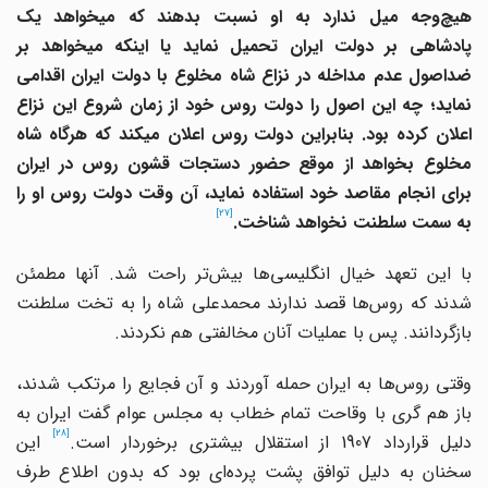
یچ‌وجه میل ندارد به او نسبت بدهند که می
‎خواهد یک
ادشاهی بر دولت ایران تحمیل نماید یا اینکه می
‎خواهد بر
ضداصول عدم مداخله در نزاع شاه مخلوع با دولت ایران اقدامی
نماید؛ چه این اصول را دولت روس خود از زمان شروع این نزاع
علان کرده بود. بنابراین دولت روس اعلان می
‎کند که هرگاه شاه
مخلوع بخواهد از موقع حضور دستجات قشون روس در ایران
برای انجام مقاصد خود استفاده نماید، آن وقت دولت روس او را
[27]
به سمت سلطنت نخواهد شناخت.
با این تعهد خیال انگلیسی‌ها بیش‌تر راحت شد. آنها مطمئن
شدند که روس‌ها قصد ندارند محمدعلی ‌شاه را به تخت سلطنت
بازگردانند. پس با عملیات آنان مخالفتی هم نکردند.
وقتی روس‌ها به ایران حمله آوردند و آن فجایع را مرتکب شدند،
باز هم گری با وقاحت تمام خطاب به مجلس عوام گفت ایران به
[28]
دلیل قرارداد 1907 از استقلال بیشتری برخوردار است.
این
سخنان به دلیل توافق پشت پرده‌ای بود که بدون اطلاع طرف