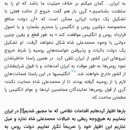
به ایران... گمان می‎کنم بر خلاف حیثیت ما باشد که او را به
سلطنت بشناسیم.» گری باز هم گفت خروج از حالت فعلی با
تشکیل یک دولت ایرانی ممکن است که «آن دولت منافع
مخصوصه دولتین روس و انگلیس را محترم بشمارد و با اصول
قرارداد روس و انگلیس موافقت کند.» به طور قطع و یقین چنین
دولتی با وجود محمدعلی ‌شاه شکل نخواهد گرفت. او تشکیل
یک دولت باثبات و پذیرفتن خواسته‌های روسیه را شرط خروج
نیروهای این کشور از ایران تلقی کرد. در همین راستا خاطرنشان
نمود روس‌ها به طور موقت به ایران آمده‎اند و با قبول شرایطشان
[26]
ز کشور خارج خواهند شد.
انگلیسی‎ها در این راستا ضمانت‌های
لازم را از روسیه گرفته بودند تا از محمدعلی شاه حمایت نکنند؛
گری از قول روس‌ها نمایندگان مجلسین لردها و عوام انگلیس را
مطمئن ساخت که:
ارها اظهار کرده
‎ایم اقدامات نظامی که ما مجبور شدیم[!] در ایران
نماییم به هیچ‌وجه ربطی به خیالات محمدعلی ‌شا
ه ندارد و میل
نداریم این اظهار خود را صریحاً تکرار نماییم. دولت روس به