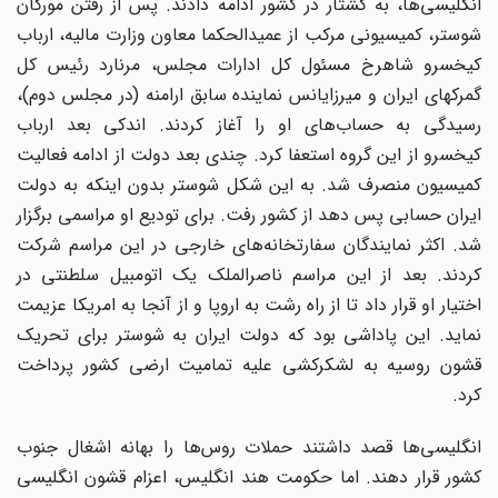
انگلیسی‌ها، به کشتار در کشور ادامه دادند. پس از رفتن مورگان
شوستر، کمیسیونی مرکب از عمید‌الحکما معاون وزارت مالیه، ارباب
کیخسرو شاهرخ مسئول کل ادارات مجلس، مرنارد رئیس کل
گمرکهای ایران و میرزایانس نماینده سابق ارامنه (در مجلس دوم)،
رسیدگی به حساب‌های او را آغاز کردند. اندکی بعد ارباب
کیخسرو از این گروه استعفا کرد. چندی بعد دولت از ادامه فعالیت
کمیسیون منصرف شد. به این شکل شوستر بدون اینکه به دولت
ایران حسابی پس دهد از کشور رفت. برای تودیع او مراسمی برگزار
شد. اکثر نمایندگان سفارتخانه‌های خارجی در این مراسم شرکت
کردند. بعد از این مراسم ناصرالملک یک اتومبیل سلطنتی در
اختیار او قرار داد تا از راه رشت به اروپا و از آنجا به امریکا عزیمت
نماید. این پاداشی بود که دولت ایران به شوستر برای تحریک
قشون روسیه به لشکرکشی علیه تمامیت ارضی کشور پرداخت
کرد.
انگلیسی‌ها قصد داشتند حملات روس‌ها را بهانه اشغال جنوب
کشور قرار دهند. اما حکومت هند انگلیس، اعزام قشون انگلیسی