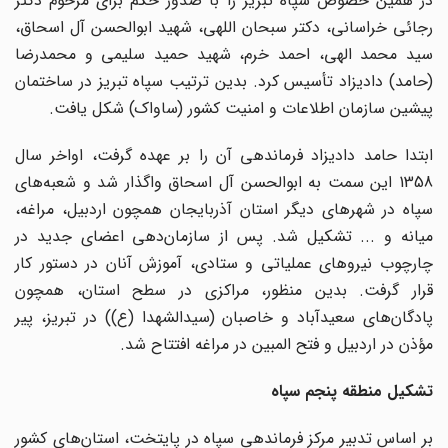
در همین خصوص سپاه تبریز را با صدور حکم برای مرحوم دکتر
رجائی خراسانی، دکتر سبحان اللهی، شهید ابوالحسن آل اسحاق،
سید محمد الهی، احمد خرم، شهید حمید سلیمی و محمدرضا
(حامد) دادیزاد تأسیس کرد. بدین ترتیب سپاه تبریز در ساختمان
پیشین سازمان اطلاعات و امنیت کشور (ساواک) شکل یافت.
ابتدا حامد دادیزاد فرماندهی آن را بر عهده گرفت، اواخر سال
1358 این سمت به ابوالحسن آل اسحاق واگذار شد و شعبه‌های
سپاه در شهرهای دیگر استان آذربایجان همچون اردبیل، مراغه،
میانه و ... تشکیل شد. پس از سازمان‌دهی اعضای جدید در
چارچوب نیروهای عملیاتی و ستادی، آموزش آنان در دستور کار
قرار گرفت. بدین منظور، مراکزی در سطح استان، همچون
پادگان‌های سعیدآباد و خاصبان (سیدالشهدا (ع)) در تبریز، پیر
مؤذن در اردبیل و فتح المبین در مراغه افتتاح شد.
تشکیل منطقه پنجم سپاه
بر اساس تدبیر مرکز فرماندهی سپاه در پایتخت، استان‌های کشور