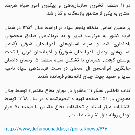
در 11 منطقه کشوری سازمان‌دهی و پیگیری امور سپاه هرچند
استان به یکی از مناطق یازده‌گانه واگذار شد.
بر همین اساس منطقه پنجم سپاه در اواسط سال 1359 در شمال
غرب کشور به مرکزیت تبریز و به فرماندهی صادق محصولی
راه‌اندازی شد و سپاه استان‌های آذربایجان شرقی (شامل
استان‌های اردبیل، آذربایجان شرقی) و آذربایجان غربی را تحت
پوشش گرفت. همزمان با تشکیل سپاه منطقه 5، رحمان دادمان
جایگزین ابوالحسن آل اسحاق در سمت فرماندهی سپاه ناحیه
تبریز و حمید چیت چیان قائم‌مقام فرمانده شدند.
کتاب «اطلس لشکر ۳۱ عاشورا در دوران دفاع مقدس» توسط جلال
معبودی در 256 صفحه تهیه و تنظیم‌شده و در سال 1398 توسط
انتشارات مرکز اسناد و تحقیقات دفاع مقدس با قیمت 70 هزار
تومان روانه بازار نشر شده است.
http://www.defamoghaddas.ir/portal/news/293