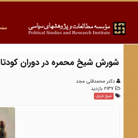
صفح
شورش شیخ محمره در دوران کودتای 
دکتر محمدقلی مجد
2137 بازدید
شیخ خزعل