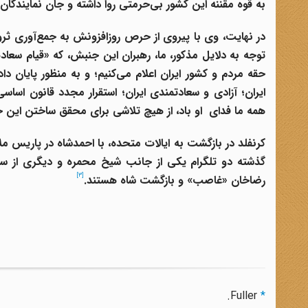
به قوه مقننه این کشور بی‌حرمتی روا داشته و جان نمایندگان
در نهایت، وی با پیروی از حرص روزافزونش به جمع‌آوری ثروت
توجه به دلایل مذکور، ما، رهبران این جنبش، که «قیام سع
حقه مردم و کشور ایران اعلام می‌کنیم؛ و به منظور پایان
ایران؛ آزادی و سعادتمندی ایران؛ استقرار مجدد قانون اس
همه ما فدای او باد، از هیچ تلاشی برای محقق ساختن این خوا
کرنفلد
در بازگشت به ایالات متحده
، با احمدشاه
در پاریس
ملا
گذشته دو تلگرام یکی از جانب شیخ محمره
و دیگری از سو
[3]
رضاخان
«غاصب» و بازگشت شاه هستند.
Fuller.
*