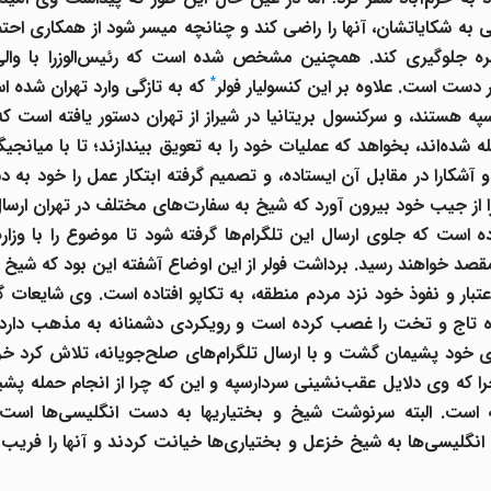
 به شکایاتشان، آنها را راضی کند و چنانچه میسر شود از همکاری احتما
ه
جلوگیری کند. همچنین مشخص شده است که رئیس‌الوزرا با والی
*
دست است. علاوه بر این کنسولیار فولر
که به تازگی وارد تهران
شده اس
سپه
هستند، و سرکنسول بریتانیا در شیراز از تهران دستور یافته است 
ه شده‌اند، بخواهد که عملیات خود را به تعویق بیندازند؛ تا با میانج
 و آشکارا در مقابل آن ایستاده، و تصمیم گرفته ابتکار عمل را خود به 
یی را از جیب خود بیرون آورد که شیخ به سفارت‌های مختلف در تهران
ارسال
ده است که جلوی ارسال این تلگرام‌ها گرفته شود تا موضوع را با وزا
مقصد خواهند رسید. برداشت فولر
از این اوضاع آشفته این بود که شیخ
بار و نفوذ خود نزد مردم منطقه، به تکاپو افتاده است. وی شایعات گس
 تاج و تخت را غصب کرده است و رویکردی دشمنانه به مذهب دار
ی خود پشیمان گشت و با ارسال تلگرام‌های صلح‌جویانه، تلاش کرد خر
را که وی دلایل عقب‌نشینی سردارسپه
و این که چرا از انجام حمله پش
ته است. البته سرنوشت شیخ و بختیاریها به دست انگلیسی‌ها است.
 انگلیسی‌ها به شیخ‌ خزع
ل و بختیاری‌ها خیانت کردند و آنها را فریب دا