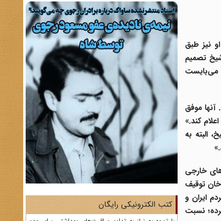
و نیز طبق
 تلگرامی به شیخ تصمیم
ا می‌بایست
 آنها موفق
علام کند.»
، البته به
»
های خارجی
توقیف
م ایران و
کتب الکترونیکی رایگان
کرده؛ نسبت