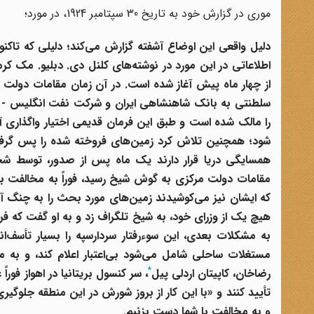
موری در گزارش خود به تاریخ 30 سپتامبر 1924، در مورد؛
دلیل واقعی این اوضاع آشفته گزارش می‌کند؛ دلیلی که تا
اطلاعاتی در این مورد در نوشته‌های کلنل دی. دبلیو. مک ک
از چهار ماه پیش آغاز شده است. در آن زمان مقامات دولت م
سلطنتی به بانک شاهنشاهی ایران
و شرکت نفت انگلیس - ا
را مالک شده است و طبق این فرمان قدیمی اختیار واگذاری آ
شود؛ همچنین تلاش کرد زمین‌های فروخته شده را پس گرفته و 
همسایگی دریا قرار دارند یک ماه پس از صدور، توسط ش
مقامات دولت مرکزی به گوش شیخ رسید، فوراً به مخالفت ب
که ایشان نیز می‌کوشیدند زمین‌های مورد بحث را به چنگ آو
هیچ یک از وزرای خود، به شیخ تلگراف زد و به او گفت که
به مشکلات بعدی، این سوءرفتار سردارسپه
را بسیار تأسف‌ا
مستغلات ساحلی شامل می‌شود بی‌اعتبار اعلام کند، و به 
*
رضاخان
، کاپیتان اردلی پیل
، سر کنسول بریتانیا در اهواز فوراً 
تأیید کنند و «با این کار از بروز شورش در این منطقه جلوگیر
و به مخالفت با شما دست بزنیم.