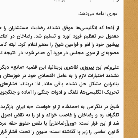
موری ادامه می‌دهد:
از آنجا که انگلیسی‌ها موفق نشدند رضایت مستشاران را جل
معمول سر تعظیم فرود آورد و تسلیم شد. رضاخان
پیشین خود را لغو و فرامین شیخ را معتبر اعلام کرد. البته ک
مصوبه‌ای از سوی مجلس در مورد آن صادر شود؛ در نتیجه تنها
علی‌رغم این پیروزی ظاهری بریتانیا
، این قضیه «مانع» دیگری
نشدند اختیارات لازم را به عامل اقتصادی خود در خوزستان
وا
بنابراین مشکل حل نشده باقی ماند. لذا بریتانیا
فشارهای 
تحریک انگلیسی‌ها، تفنگ و ادوات جنگی را آماده و جنگجویا
شیخ در تلگرامی به احمدشاه
از او خواست «به ایران
بازگردد
تلگراف زد و رضاخان
را غاصب خواند و او را به نقض اصول دینی متهم ساخت. تل
شد از این قرار است: «وی[رضاخان
] با نقض حقوق حقه مردم 
قانون اساسی را زیر پا گذاشته است؛ ملیون را تحت فشار قرا