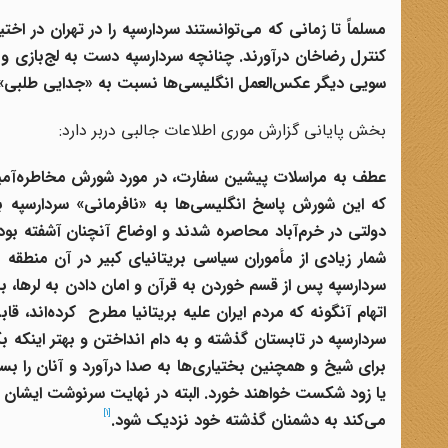
مسلماً تا زمانی که می‌توانستند سردارسپه
را در تهران
در اختی
کنترل رضاخان
درآورند. چنانچه سردارسپه
دست به لج‌بازی و خی
سویی دیگر عکس‌العمل انگلیسی‌ها نسبت به «جدایی طلبی»
بخش پایانی گزارش موری اطلاعات جالبی دربر دارد:
عطف به مراسلات پیشین سفارت، در مورد شورش مخاطره‌آمیز لره
که این شورش پاسخ انگلیسی‌ها به «نافرمانی» سردارسپه
بو
دولتی در خرم‌آباد
محاصره شدند و اوضاع آنچنان آشفته بود 
شمار زیادی از مأموران سیاسی بریتانیای کبیر در آن منطقه 
سردارسپه
اتهام آنگونه که مردم ایران علیه بریتانیا
مطرح کرده‌اند، قاب
سردارسپه
در تابستان گذشته و به دام انداختن و بهتر اینکه بگ
برای شیخ و همچنین بختیاری‌ها به صدا درآورد و آنان را بسی
یا زود شکست خواهند خورد. البته در نهایت سرنوشت ایشان به
[1]
می‌کند به دشمنان گذشته خود نزدیک شود.