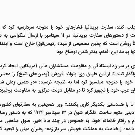
ب کنند، سفارت بریتانیا فشارهای خود را متوجه سردارسپه
کرد که ا
در اطاعت از دستورهای سفارت بریتانیا، در 11 سپتامبر با ارسال
املاً روشن است که چنین تصمیمی از عهده رئیس‌الوزرا خارج است و ابتد
 پیامد این اقدام، بدتر شدن اوضاع بود.
 بر سر راه ایستادگی و مقاومت مستشاران مالی آمریکایی ایجاد کرد.
گذار کنند تا از این طریق وی بتواند فروش (زمین‌های شیخ) را معتبر ا
خود را متوجه میلسپو
کرد اما به نتیجه نرسید: «در همین زمان شیخ
ن عرب خود را تجهیز کرد تا در مقابل دولت مرکزی به مقاومت برخیزد.
 تا با همدستی یکدیگر کاری بکنند.» وی همچنین به سفارتهای کشور
گرام شیخ در 13 سپتامبر 1924 که به دستور رضاخان
و رفتار ظالمانه خود، به خصوص در چند ماه اخیر، اصول مذهبی مرد
ر داده؛ از خدمت به مملکت خویش سر باز زده؛ رهبران دینی را تبعید 