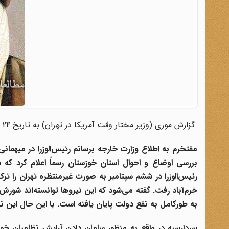
گزارش موری (وزیر مختار وقت آمریکا در تهران) به تاریخ 24 سپتامبر 1924، بسیار غنی و حاوی مطالب مهمی است:
مفتخرم به اطلاع وزارت خارجه برسانم رئیس‌الوزرا در میهمان
بررسی اوضاع و احوال استان خوزستان رسماً‌ اعلام کرد که
رئیس‌الوزرا در ششم سپتامبر به صورت غیرمنتظره تهران
را ترک
خرم‌آباد
به طورکامل به نفع دولت پایان یافته است. با این حال این نیر
سردارسپه
در واقع به منظور سامان دادن آرایش نظامیان خود 