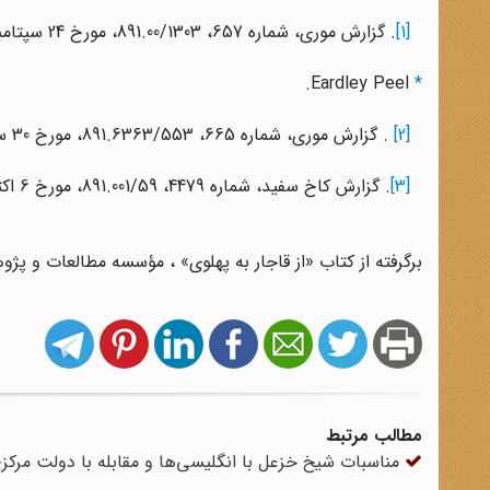
[1]
. گزارش موری، شماره 657، 891.00/1303، مورخ 24 سپتامبر 1924.
Eardley Peel.
*
[2]
. گزارش موری، شماره 665، 891.6363/553، مورخ 30 سپتامبر 1924.
[3]
. گزارش کاخ سفید، شماره 4479، 891.001/59، مورخ 6 اکتبر 1924.
برگرفته از کتاب «از قاجار به پهلوی» ، مؤسسه مطالعات و پ
مطالب مرتبط
مناسبات شیخ خزعل با انگلیسی‌ها و مقابله با دولت مرکز