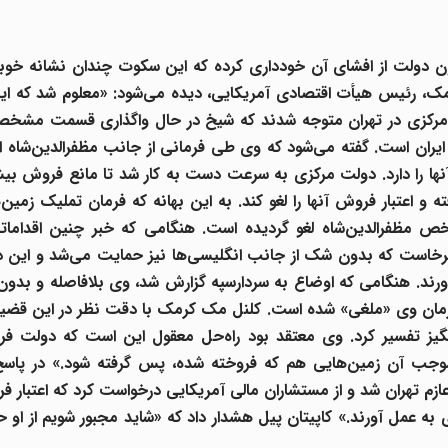
کنون دولت از افشای آن خودداری کرده که این سکوت چندان نشانه خو
رمک
، رئیس هیأت اقتصادی آمریکایی، دیده می‌شود: «معلوم شد که ا
رکزی در تهران
متوجه شدند که شیخ در حال واگذاری قسمت مشخصی
یران
است. گفته می‌شود که وی طی فرمانی از جانب مظفرالدین‌شاه
ای
نها را دارد. دولت مرکزی به سرعت دست به کار شد تا مانع فروش بیش
اعتبار فروش آنها را لغو کند. به این بهانه که فرمان تملیک زمین‌
خص مظفرالدین‌شاه
لغو گردیده است. هنگامی که خبر چنین اقدامات
رخاست که بدون شک از جانب انگلیسی‌ها نیز حمایت می‌شد و این در
رند. هنگامی که اوضاع به سردارسپه
گزارش شد، وی بلافاصله و بدون
 فرمان وی «ملغی» شده است. کلنل مک کرمک
با دقت نظر در این قضیه
نگیز تفسیر کرد. وی معتقد بود راه‌حل معقول این است که دولت فرا
موجب آن زمین‌هایی هم که فروخته شده، پس گرفته شود.» در پاسخ 
عازم تهران
شد و از مستشاران مالی آمریکایی درخواست کرد که اعتبار فر
ی به عمل آورند.» کاپیتان پیل
هشدار داد که «شاید مجبور شویم از او 