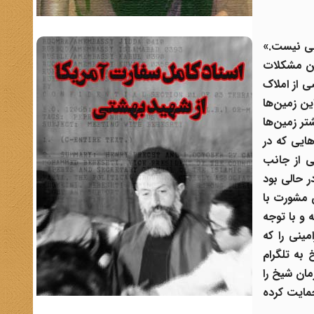
بی نیست.»
ین مشکلات
 از املاک
ن زمین‌ها
تر زمین‌ها
هایی که در
ی از جانب
 حالی بود
 مشورت با
 و با توجه
مینی را که
به تلگرام
مان شیخ را
حمایت کرده