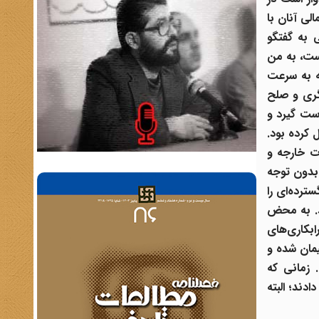
لی آنان با
 به گفتگو
ت، به من
که به سرعت
یگری و صلح
دست گیرد و
 کرده بود.
رت خارجه و
 بدون توجه
ترده‌ای را
د. به محض
ابکاری‌های
یمان شده و
 زمانی که
دند؛ البته