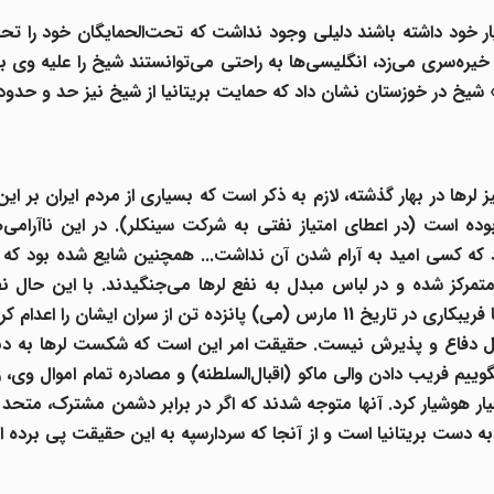
ار خود داشته باشند دلیلی وجود نداشت که تحت‌الحمایگان خود را ت
ره‌سری می‌زد، انگلیسی‌ها به راحتی می‌توانستند شیخ را علیه وی بشور
 شیخ در خوزستان
نشان داد که حمایت بریتانیا
از شیخ نیز حد و حدودی
ا در بهار گذشته، لازم به ذکر است که بسیاری از مردم ایران بر این 
ده است (در اعطای امتیاز نفتی به شرکت سینکلر
). در این ناآرامی‌
که کسی امید به آرام شدن آن نداشت... همچنین شایع شده بود که د
متمرکز شده و در لباس مبدل به نفع لرها می‌جنگیدند. با این حال نظ
پس از قسم خوردن به قرآن و امان دادن به لرها، با فریبکاری در تاریخ 11 مارس (می) پانزده تن از سران ایشان
ل دفاع و پذیرش نیست. حقیقت امر این است که شکست لرها به دنب
وییم فریب دادن والی ماکو (اقبال‌السلطنه
) و مصادره تمام اموال وی، 
ار هوشیار کرد. آنها متوجه شدند که اگر در برابر دشمن مشترک، متحد 
 دست بریتانیا است و از آنجا که سردارسپه
به این حقیقت پی برده 