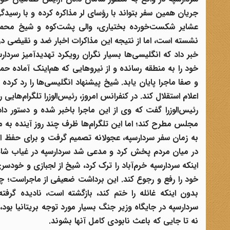
جریان همین سفر بتواند با رؤسای لر مذاکره کرده و با رسیدگی
عشایر شکست‌خورده بختیاری، والی پشت‌کوه و شیخ محمر
نشسته است، اما از نتیجه این مذاکرات اخبار ضد و نقیضی در 
خبر داد که انگلیسی‌ها بسیار نگران رویکرد تهدیدآمیز سردار
خود را به منطقه رسانده و از نیروهایی که هم‌اینک آماده حمل
و صفا ماجرا پایان یابد. شیخ پیشنهاد انگلیسی‌ها را رد کرده
اعلام استقلال کند. در کنفرانس امروز، رئیس‌الوزرا تلگرام‌ها
رئیس‌الوزرا گفت که وی از این ماجرا باخبر شده و دستور دا
مجلس مطرح کند؛ اما این تلگرام‌ها ظرف چند روز آینده به 
به زمان سفر سردارسپه
، عجولانه تصمیم گرفت و برای حفظ اعت
در میان مردم پخش کرد و مدعی شد سردارسپه
در غیاب شاه
اینکه سردارسپه
خرم‌آباد
را ترک کرد، شیخ از لجبازی و خودسر
خود را رفع و رجوع کند. این برداشت ضعیفی از ماجراست؛ چ
بدون اینکه غائله را ختم کند، بازگشته است، نادیده گرف
سردارسپه
در جایگاه وزیر جنگ بسیار مورد توجه بریتانیا بود،
نه تا جایی که باعث نابودی کامل آنها بشوند.