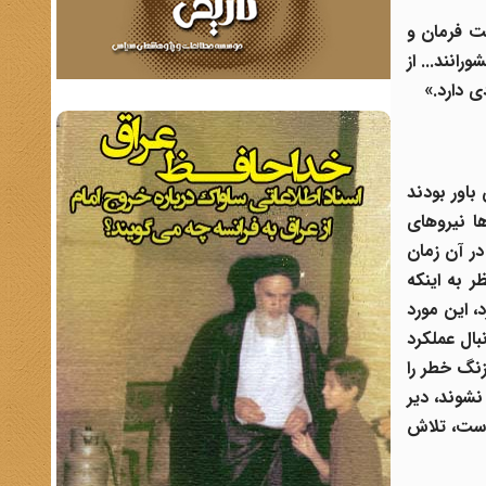
حت فرمان و
انند... از
 دارد.»
باور بودند
ها نیروهای
ر آن زمان
ر به اینکه
 را اعدام کرد، این مورد
ال عملکرد
زنگ خطر را
نشوند، دیر
است، تلاش