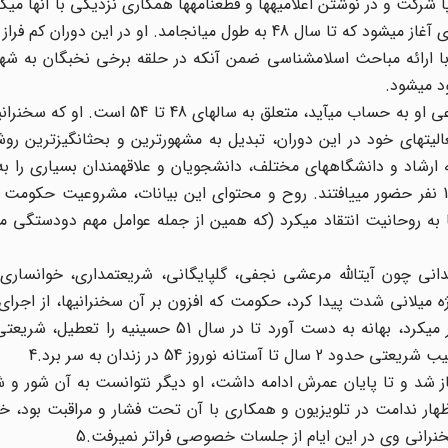
ا شرکت و در نوشتن اعلامیهها و قطعنامهها همکاری نزدیکی با آنها میکند
با بازگشت شریعتی در سال 43 به کشور، دوران سوم زندگی وی آغاز میشود که تا سال 48 به طول میانجامد. او در 
ا ارائه مباحث اسلامشناسی ضمن آنکه در حلقه برخی نخبگان به شه
د میشود.
دوران چهارم زندگی شریعتی که مهمترین دوران زندگی اجتماعی او به حساب میآید، متعلق به
ود، بر اثر افزایش فعالیتهای خود در این دوران، تبدیل به مشهورترین و بحثانگیزترین 
 ارشاد و دانشگاههای مختلف، دانشجویان و علاقهمندان بسیاری را ب
کرد، به طوری که در برخی جلسات سخنرانی او بیش از 1500 نفر حضور مییافتند. روح و محتوای این بیانات، مشروعیت 
به روحانیت انتقاد میکرد (که همین از جمله عوامل مهم دودستگی می
دانی چون آیتالله مرعشی نجفی، گلپایگانی، شریعتمداری، خوانساری،
میلانی شدت پیدا کرد، حکومت که افزون بر آن سخنرانیها، از اجرای
ابوذر و سربداران و فضای حاکم بر آن نمایشها احساس خطر میکرد، بهانه به دست آورد تا در سال 1
وروز 54 در زندان به سر برد.4
غاز شد و تا پایان عمرش ادامه داشت، او دیگر نتوانست به آن شور و 
ار ندامت در تلویزیون و همکاری با آن تحت فشار و مراقبت بود، خو
انی وی در این ایام از جلسات خصوصی فراتر نمیرفت.5