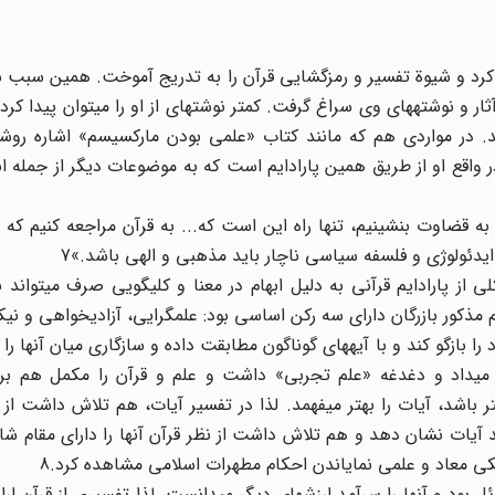
دا کرد و شیوة تفسیر و رمزگشایی قرآن را به تدریج آموخت. همین سبب
ثار و نوشتههای وی سراغ گرفت. کمتر نوشتهای از او را میتوان پیدا کرد 
. در مواردی هم که مانند کتاب «علمی بودن مارکسیسم» اشاره روشن
ر واقع او از طریق همین پارادایم است که به موضوعات دیگر از جمله ا
 به قضاوت بنشینیم، تنها راه این است که... به قرآن مراجعه کنیم که از
از پارادایم قرآنی به دلیل ابهام در معنا و کلیگویی صرف میتواند ب
 مذکور بازرگان دارای سه رکن اساسی بود: علمگرایی، آزادیخواهی و نیک
ا بازگو کند و با آیههای گوناگون مطابقت داده و سازگاری میان آنها را
 میداد و دغدغه «علم تجربی» داشت و علم و قرآن را مکمل هم برا
اشد، آیات را بهتر میفهمد. لذا در تفسیر آیات، هم تلاش داشت از
ید آیات نشان دهد و هم تلاش داشت از نظر قرآن آنها را دارای مقام شا
میکی معاد و علمی نمایاندن احکام مطهرات اسلامی مشاهده کرد.8
ئل بود و آنها را سرآمد ارزشهای دیگر میدانست. لذا تفسیری از قرآن ارا