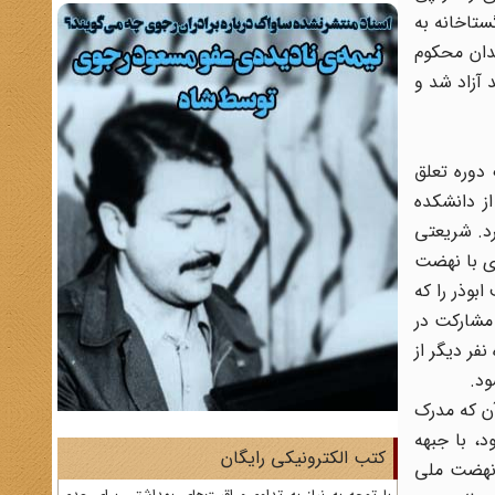
های گستاخانه به
گاه پس از 31 جلسه رأی به محکومیت متهمان داد. بازرگان به 10 سال زندان محکوم
س از پنج سال زندان و تبعید آزاد شد و
 فروبست، تنها به یک دوره تعلق
ز دانشکده
بگیرد. شریعتی
ری با نهضت
بوذر را که
حکومت و مشارکت در
ی، مدتی هم در سال 1336 به همراه شانزده نفر دیگر از
ه بر آن که مدرک
د، با جبهه
کتب الکترونیکی رایگان
 نهضت ملی