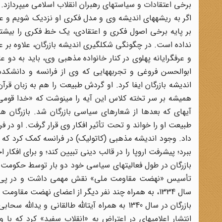
برخی اعتقادات و سیاستهای رهبران انقلاب اسلامی میپردازد.
اگر به ریشههای اندیشه وی و مدل فکری او نزدیک شویم و عصا
بر پایه برخی اصول فکری و اعتقادی، یک خط فکری را بیشتر 
نداده است. در چگونگی شکلگیری اندیشه بازرگان، علاوه بر
و عرفگرایانه پهلوی در کنار خانواده مذهبی وی، باید به دو ع
ابوالحسن فروغی و تجربههایی که وی از فرانسه و دانشکد
اندیشه بازرگان ایفا کرد. او گردش طبیعت را هم به زبان قر
آیهای که بعدها از شعارهای سیاسی بازرگان شد. بازرگان ه
طبیعت او را خواند و تحت تأثیر افکار وی قرار گرفت. او در فر
داد. وجود اندیشه مذهبی (کاتولیک) در فرانسه کمک کرد که ب
ببرد؛ پیشرفت اروپا را در قالب دینی تبیین کند؛ و برای افکار 
تأسیس «نهضت مقاومت ملی» نقش مهمی داشت و در پی شن
سال 1334، به همراه چند نفر دیگر از اعضای نهضت مقاومت ملی دستگیر و هشت ماه زندانی شد.
انتشار اعلامیهای در اعتراض به «انقلاب سفید» کرد که ب