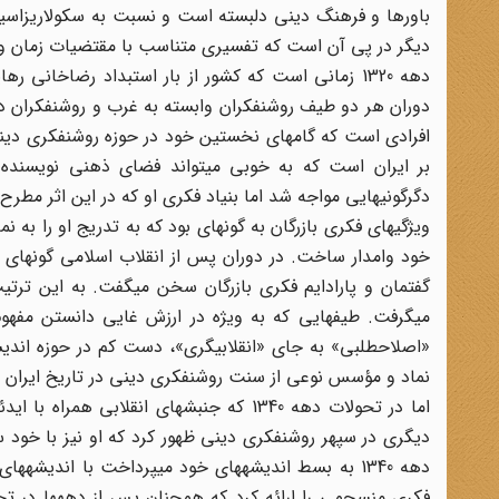
باورها و فرهنگ دینی دلبسته است و نسبت به سکولاریزاسی
دیگر در پی آن است که تفسیری متناسب با مقتضیات زمان و همر
دهه 1320 زمانی است که کشور از بار استبداد رضاخان
دوران هر دو طیف روشنفکران وابسته به غرب و روشنفکران دی
افرادی است که گامهای نخستین خود در حوزه روشنفکری دینی
بر ایران است که به خوبی میتواند فضای ذهنی نویسنده ر
دگرگونیهایی مواجه شد اما بنیاد فکری او که در این اثر مطرح
ویژگیهای فکری بازرگان به گونهای بود که به تدریج او را به 
گفتمان و پارادایم فکری بازرگان سخن میگفت. به این ترتی
میگرفت. طیفهایی که به ویژه در ارزش غایی دانستن مفهوم
«اصلاحطلبی» به جای «انقلابیگری»، دست کم در حوزه اندیشه 
نماد و مؤسس نوعی از سنت روشنفکری دینی در تاریخ ایران 
اما در تحولات دهه 1340 که جنبشهای انقل
دیگری در سپهر روشنفکری دینی ظهور کرد که او نیز با خود 
دهه 1340 به بسط اندیشههای خود میپرداخت با اندیش
فکری منسجمی را ارائه کرد که همچنان پس از دههها در تحول