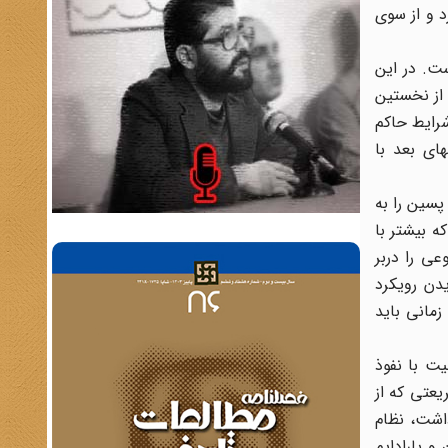
 و از سوی
ست. در این
 از نخستین
رایط حاکم
ای بعد با
پسین را به
به بعد در کشور رواج یافت که بیشتر با
عی را دربر
دن رویکرد
زمانی باید
خصیت با نفوذ
یعتی که از
داشت، نظام
و پارادایم