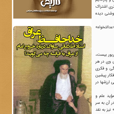
گری اشتراک
وشنی دیده
عدالتخواه»
از شهریور بیست،
 وی در هر
شگی و فکری
فکار پیشین
 ارزشها در
ؤید علم و
ر آن به سر
نیز به نقد