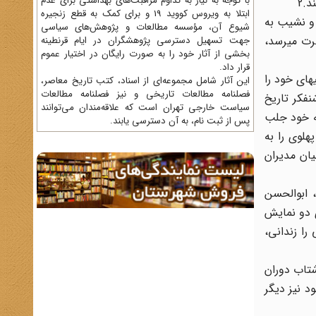
با توجه به نیاز به تداوم مراقبت‌های بهداشتی برای عدم
.2
ابتلا به ویروس کووید 19 و برای کمک به قطع زنجیره
این دوران کم فراز و نشیب به
شیوع آن، مؤسسه مطالعات و پژوهش‌های سیاسی
رت میرسد،
جهت تسهیل دسترسی پژوهشگران در ایام قرنطینه
بخشی از آثار خود را به صورت رایگان در اختیار عموم
قرار داد.
 سالهای 48 تا 54 است. او که سخنرانیهای خود را
این آثار شامل مجموعه‌ای از اسناد، کتب تاریخ معاصر،
فصلنامه‌ مطالعات تاریخی و نیز فصلنامه مطالعات
روشنفکر تاریخ
سیاست خارجی تهران است که علاقه‌مندان می‌توانند
ه خود جلب
پس از ثبت نام، به آن دسترسی یابند.
حکومت پهلوی را به
ان مدیران
 ابوالحسن
 دو نمایش
5 حسینیه را تعطیل، شریعتی را زندانی،
شتاب دوران
د نیز دیگر