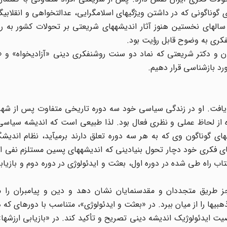
وناگونی که در داشتن ویژگیهای اسلامگرایی، عدالتخواهی و انقلابی
 سالهای نخستین هنوز آثار اندیشههای شریعتی بر تحولات کشور به ر
ان و دکتر شریعتی که نماد دو سنت روشنفکری دینی «آزادیخواه» و «
د بازشناسی قرار دهیم.
ان در 1286 به دنیا آمد و در زمستان 1373 وفات یافت. او در زندگی سیاسی خود سه دوره تاریخی متفاوت پس 
ه از لحاظ عملی و نظری فعال بود. لذا طبیعی است که اندیشه سیاسی
ههای گوناگون وی که به هر سه دوره تعلق دارند برمیآید، نظام اندی
یانهای فکری خود دچار تحول بنیادینی که اندیشههای پسین مستلزم نفی ا
اب راه طی شده در دوره اول، بعثت و ایدئولوژی در دوره دوم و بازیابی
ز طریق متجددان و مقدسنمایان نشان دهد و دین و پیامبران را م
ها را از میان ببرد. در «بعثت و ایدئولوژی»، متناسب با دورهای که د
ت ایدئولوژیک اندیشه دینی تصریح و تأکید کند. در «بازیابی ارزشها» 