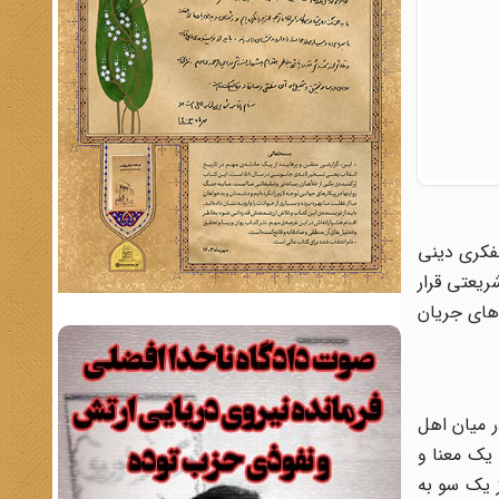
نفکری دینی
یعتی قرار
 های جریان
ر میان اهل
 یک معنا و
ز یک سو به