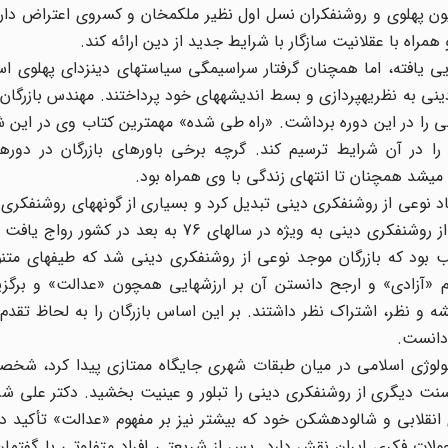
ون پهلوی و روشنفکران نسل اول نظیر ملکمخان و کسروی اعتراض دارد
اه با عقلانیت سازگار با شرایط جدید از دین ارائه کند.
ی رهایی یافته، اما همچنان گرفتار سراسیمگی سیاستهای دینزدای پهلوی ا
نی به نظریهپردازی و بسط اندیشههای خود پرداختند. مهندس بازرگان
 را در این دوره برداشت. «راه طی شده» مهمترین کتاب وی در این ش
ا در آن شرایط ترسیم کند. گرچه برخی باورهای بازرگان در دورهه
 میشد همچنان تا انتهای زندگی با وی همراه بود.
نماد نوعی از روشنفکری دینی تبدیل کرد و بسیاری از گونههای روشنفکری 
خود وامدار ساخت. در دوران پس از انقلاب اسلامی گونهای از روشنفکری دینی به ویژه در سالهای 76 
ب بود که بازرگان موجد نوعی از روشنفکری دینی شد که طیفهای متنو
 «آزادی» و ارجح دانستن آن بر ارزشهایی همچون «عدالت» و برگزی
و نظر، اشتراک نظر داشتند. بر این اساس بازرگان را به لحاظ تقدم 
دانست.
ابی همراه با ایدئولوژی اسلامی در میان طبقات شهری جایگاه ممتازی پیدا کرد، ش
سنت دیگری از روشنفکری دینی را تبلور و عینیت بخشید. دکتر علی شر
ههای انقلابی و شالودهشکن خود که بیشتر نیز بر مفهوم «عدالت» تأکید 
ات فکری ایران نقش دارد. پس از شریعتی افراد متفاوتی با گفتمان 