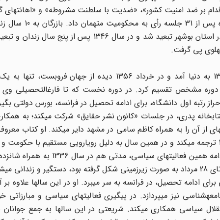
 افراد در سالهای 1342 و 1343 به اتهام «اقدام بر ضد امنیت کشور»، «ضدیت با سلطنت مشروطه» و «اهانت
مقام شامخ سلطنت» در دادگاه نظامی برگزار شد. این داد
شد. او پس از دوره کوتاهی در زندان قصر به زندان برازجان در استان بوشهر تبعید شد و در سال 1346 پ
هلوی پی گرفت.
برخلاف بازرگان، حیات سیاسی دکتر شریعتی که در سال 1312 به دنیا آمد و در خرداد 1356 دیده از جهان
دوره مشخص تقسیم کرد. در دوره نخست که تا فارغالتحصیلی وی ا
او موفق میشود با احراز رتبه اول دانشگاه، برای ادامه تحصیل در فرانسه، بورس دولتی 
 کتابخانه پدری، در جلسات «کانون نشر حقایق» شرکت میکند؛ به همکا
ز آن را به همراه کاظم سامی در مشهد دایر میکند. او کتاب معروف ا
در شکلگیری شخصیت او تأثیر بسیاری گذاشت، در سال 1331 ترجمه میکند و در همین سال به دلیل رویارویی مستقیم با 
نهضت مقاومت ملی، برای بار نخست بازداشت میشود. در ادامه همین فعالیتهای سیاس
 میشود.
سالهای 1338 تا 1343 است، شریعتی برای ادامه تحصیل، در فرانسه به سر میبرد. او در این سالها علاو
عهشناسی نیز میپردازد. در پیگیری فعالیتهای سیاسی و مبارزاتی خو
تقلال سیاسی همکاری میکند. شریعتی در این سالها به جمع جوانان