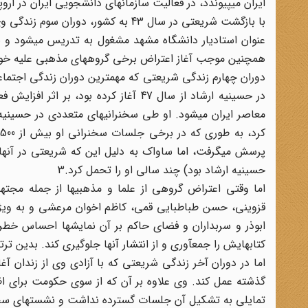
ایران میپیوندد، در فعالیت سازمانهای دانشجویی ایران در اروپ
عنوان استادیار دانشگاه مشهد مشغول به تدریس میشود و ب
همچنین موجب آغاز اعتراض برخی گروههای مذهبی علیه خو
در حسینیه ارشاد از سال 47 آغاز کرده ب
معاصر ایران میشود. او طی سخنرانیهای متعددی در حسینیه
پرسش میگرفت، اما ساواک به دلیل این که شریعتی در آنها 
حسینیه ارشاد بود) چند سالی او را تحمل کرد.3
اما وقتی اعتراض گروهی از علما و مذهبیها از جمله مجته
قزوینی، حسن طباطبایی قمی، کاظم اخوان مرعشی و به ویژه 
کتابهایش را جمعآوری و از انتشار آنها جلوگیری کند. بدین ترتیب شریعتی حدود 2 سال تا آستانه ن
اما در دوران آخر زندگی شریعتی که با آزادی وی از زندان آ
گذشته عمل کند. وی علاوه بر آن که از سوی حکومت برای اظه
تمایلی به تشکیل آن جلسات گسترده نداشت و نشستهای سخنر