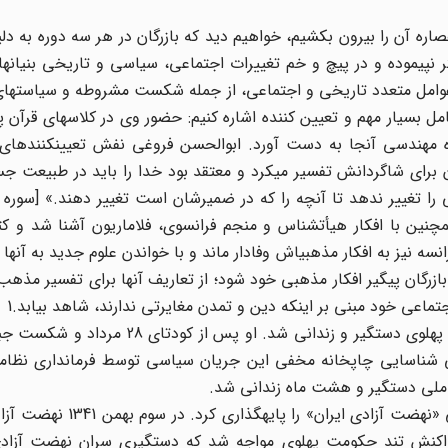
ره آن را بیرون بکشیم، خواهیم دید که بازرگان در هر سه دوره به دل
نپیموده و در پیچ و خم تغییرات اجتماعی، سیاسی و تاریخی بنیانها
 عوامل متعدد تاریخی و اجتماعی، از جمله شکست مشروطه و سیاستهای
امل بسیار مهم و تعیین کننده اشاره کنیم: حضور وی در کلاسهای قرآن پ
ه مهندسی آنجا به دست آورد. ابوالحسن فروغی نفش تعیینکنندهای
آن برای شاگردانش تفسیر میکرد و معتقد بود خدا را باید در طبیعت ج
مچنین با افکار هیأتشناس و منجم فرانسوی، فلاماریون آشنا شد و ک
انسه نیز به افکار مذهبیاش وفادار ماند و با خواندن علوم جدید به آنها
ازرگان پیگیر افکار مذهبی خود شود؛ از تعاریف آنها برای تفسیر مذهب
اجتماعی خود مبنی بر اینکه دین و تمدن مغایرتی ندارند، شاهد بیابد.1
بازرگان در طول فعالیتهای سیاسی خود دو بار توسط حکومت پهلوی دستگیر و زندانی شد.
اسایی چاپخانه مخفی این جریان سیاسی توسط فرمانداری نظامی
بازرگان در سال 1340 به همراه آیتالله طالقانی و یدالله سحابی «نهضت
ا واکنش تند حکومت پهلوی مواجه شد که دستگیری سران نهضت آزادی