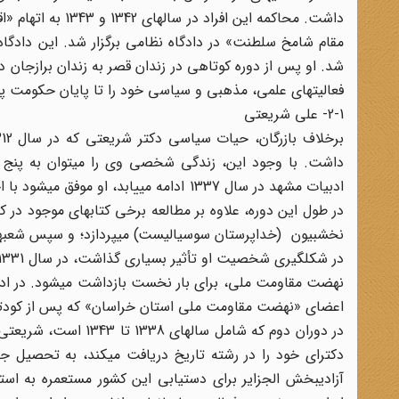
داشت. محاکمه این
فعالیتهای علمی، مذهبی و سیاسی خود را تا پایان حکومت پ
2-1- علی شریعتی
داشت. با وجود این، زندگی شخصی وی را میتوان به پنج 
ادبیات مشهد در سال 1337 ادامه مییابد، 
در طول این دوره، علاوه بر مطالعه برخی کتابهای موجود در
نخشبیون (خداپرستان سوسیالیست) میپردازد؛ و سپس شعبهای ا
اعضای «نهضت مقاومت ملی استان خراسان» که پس از کودتای 28 مرداد به صورت زیرزمینی شکل گرفته بود، دستگیر و زندانی
در دوران دوم که شامل 
دکترای خود را در رشته تاریخ دریافت میکند، به تحصیل جام
آزادیبخش الجزایر برای دستیابی این کشور مستعمره به اس