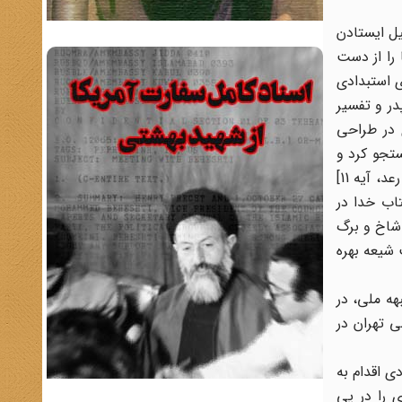
یل ایستادن
 را از دست
 استبدادی
در و تفسیر
 در طراحی
ستجو کرد و
همیشه بر سر تخته کلاس این آیه را مینوشت که «خدا قومی را تغییر ندهد تا آنچه را که در ضمیرشان است تغییر دهند.» [سوره رعد، آیه 11]
تاب خدا در
 شاخ و برگ
 شیعه بهره
 او پس از کودتای 28 مرداد و شکست جبهه ملی، در
 تهران در
 آزادی ایران» را پایهگذاری کرد. در سوم بهمن 1341 نهضت آزادی اقدام به
 را در پی