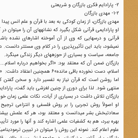
2- پارادایم فکری بازرگان و شریعتی
1-2- مهدی بازرگان
مهدی بازرگان، از زمان کودکی به بعد با قرآن و علم انس پی
او پارادایمی قرآنی شکل بگیرد که نشانههای آن را میتوان در آ
قرآنی و درسهایی که وی از آن آموخته اشارهای نشده باشد
نمیشود، باید این تأثیرپذیری را در کلام وی مستتر دانست. د
جامعه، سیاست و بسیاری از حوزههای دیگر زندگی مینگرد.
بازرگان ضمن آن که معتقد بود: «اگر بخواهیم درباره اسلام...
اسلام، دست نخورده باقی مانده»6 همچنین اعتقاد داشت: «ایدئولوژی و فلسفه سیاسی ناچار باید مذهبی و الهی باشد.»7
اما روشن است که قرآن نیاز به تفسیر دارد و سخن گفتن کلی 
منتهی شود. لذا برای دوری از چنین لغزشی باید گفت، پارادایم
بازرگان تلاش داشت در بسیاری از آیات، نکات علمی زمان خود ر
او اصولاً روش تجربی را بر روش فلسفی و انتزاعی ترجیح
سعادتبخش بشر میدانست و معتقد بود، هر که علمش بیشتر ب
بهره ببرد، هم به کشفیات علمی اشاره کند و آنها را مورد تأی
علوم اعلام کند. نمونه این روش را میتوان در تبیین ترمودینا
بازرگان برای آزادی و نیکنیازی در جامعه ارزش بسیار والایی قا