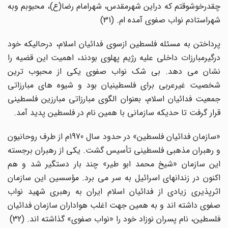
چقدرخوشوقتم که دراین شهرمقدس، شهرامام رضا(ع)، محبوبم وبه
شهراستادم نواب صفوی آمده ام. (31)
پرداختن به مسئله فلسطین ازسوی فدائیان اسلام، درحالیکه خود
درگیرمبارزات داخلی علیه رژیم پهلوی بودند، اهمیت این قضیه را
نشان می دهد. بی شک نواب صفوی یکی از محبوب ترین
شخصیت غیرعربی برای فلسطینیان بود و شیوه های مبارزاتی
جمعیت فدائیان اسلام، بعنوان الگوی مبارزاتی مبارزین فلسطینی
قرار گرفت تا حدیکه سازمانی با همین نام در فلسطین پدید آمد.
«سازمان فدائیان فلسطین» در حدود سال 1970م از طرف روحانیون
و رهبران مذهبی فلسطینی تأسیس گشت. یکی از رهبران برجسته
این سازمان «شیخ محمد ابو طیر» چند بار دستگیر شد و هم
اکنون در زندانهای اسرائیل به سر می برد. مؤسسین این سازمان
اثرپذیری زیادی از فدائیان اسلام ایران به رهبری شهید نواب
صفوی داشته اند و به همین جهت اغلب هواداران سازمان فدائیان
فلسطین، نام پسران نوزاد خود را «نواب صفوی» گذاشته اند. (32)