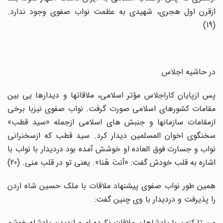
ازقرن اول هجری، شهیدی به عظمت نواب صفوی وجود ندارد.
(19)
در حاشیه اجلاس
پس ازپایان کاراجلاس مؤتر اسلامی، ملاقاتها و دیدارها یی بین
مقامات کشورهای اسلامی صورت گرفت. نواب صفوی نیزبا برخی
ازمقامات سازمانها و جنبش های اسلامی ازجمله «سید قطب»
سخنگوی اخوان المسلمین دیدار کرد. سید قطب که ازسخنرانی
نواب و جسارت فوق العاده او خوشش آمده بود دردیدار با نواب با
اشاره به قلب خودش گفت: «أنتَ هُنا». یعنی تو در قلب منی. (20)
همین طور نواب صفوی پیشنهاد ملاقات با ملک حسین شاه اردن
را پذیرفت و دردیدار با وی چنین گفت:
من تا کنون با پادشاهان ملاقات نکرده ام و ازدیدن پادشاه خوشم