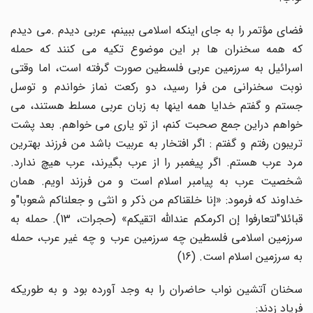
فضای مؤتمر را به جای اینکه اسلامی ببینم، عربی دیدم .می دیدم
که همه سخنران ها بر این موضوع تکیه می کنند که حمله
اسرائیل به سرزمین عربی فلسطین صورت گرفته است، اما وقتی
نوبت سخنرانی من فرا رسید، دو رکعت نماز خواندم و توسل
جستم و گفتم خدایا همه اینها به زبان عربی مسلط هستند، می
خواهم دراین جمع صحبت کنم، از تو یاری می خواهم. بعد پشت
تریبون رفتم و گفتم : اگر افتخار به عربیت باشد من فرزند بهترین
مرد عرب هستم. اگر پیغمبر را از عرب بگیرند، عرب هیچ ندارد.
شخصیت عرب به پیامبر اسلام است و من فرزند اویم. همان
خداوند که فرمود: «إنا خلقناکم من ذکر و انثی و جعلناکم شعوبا"و
قبائلا"لتعارفوا إن اکرمکم عندالله اتقیکم» (حجرات، 13). حمله به
سرزمین اسلامی فلسطین چه سرزمین عرب و چه غیر عرب، حمله
به سرزمین اسلام است. (16)
سخنان آتشین نواب حاضران را به وجد آورده بود و به طوریکه
فریاد زدند: