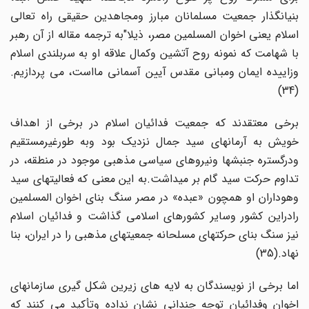
بنیانگذار جمعیت مسلمانان مبارز ومجاهدین حقیقی راه تعالی
اسلام یعنی اخوان المسلمین مصر، ذیلا"به ترجمه مقاله از آن رهبر
با شهامت که نمونه روح آتشین وکمال علاقه او به سربلندی اسلام
وزاییده ایمان ومبانی مقدس آیین آسمانی مااست، می پردازیم.
(34)
برخی معتقدند که جمعیت فدائیان اسلام در برخی از اهداف
خویش به آرمانهای سید جمال نزدیک بود وبه طورغیرمستقیم
ودرگستره جنبشها ونیروهای سیاسی مذهبی موجود در منطقه، در
تداوم حرکت سید گام بر میداشت.به این معنی که فعالیتهای سید
وهوداران او همچون «عبده» در مصر سنگ بنای اخوان المسلمین
رادراین کشور وسایر کشورهای اسلامی گذاشت و فدائیان اسلام
نیز سنگ بنای حرکتهای مسلحانه جمعیتهای مذهبی را در ایران، بنا
نهاد.(35)
اما برخی از نویسندگان به لایه های زیرین شکل گیری سازمانهای
اخوان وفدائیان توجه چندانی نشان نداده وتأکید می کنند که