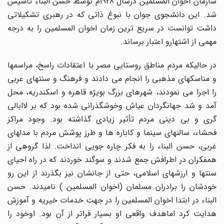
سازمان اخوان المسلمین درسال 1928م توسط حسن البناء تأسیس
شد. این دانشجوی جوان با نبوغ ذاتی که در رهبری تشکیلاتی
داشت توانست در سریع ترین زمان اخوان المسلمین را به درجه
مهمی از اشتهارو اعتبار برساند.
در حالیکه مردم مناطق روستایی مصر با اعتقادات راسخ، مراسمها
و مناسکهای مذهبی را انجام می دادند و فرهنگ و سنتهای عربی
را اجرا می نمودند، شهرهای بزرگ بویژه قاهره و اسکندریه، محل
آمد و شد جهانگردان عیاش وخوشگذرانی شده بود که بر لاابالی
گری و بی دینی مردم تأثیر زیادی گذاشته بود. وجود مراکز
فحشاء، سالنهای سینما و کاباره ها و طرز پوشش مردم با مدلهای
غربی، حسن البناء را به فکر چاره جویی انداخت. لذا گروهی از
همفکران در اطرافش جمع شدند و سوگند خوردند که در راه احیای
سنتها و ارزشهای اسلامی، حتی از جانشان نیز بگذرند از این رو
خودشان را برادران مسلمان (اخوان المسلمین ) نامیدند. حسن
البناء در ابتدا اخوان المسلمین را در جهت خدمات خیریه و آموزش
هدایت کرد اماهدف واقعی او بسیار فراتر از آن بود. اوخود را