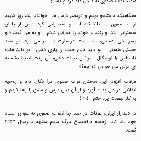
شهید نواب صفوی به نیکی یاد کرد و گفت:
هنگامیکه دانشجو بودم و درمصر درس می خواندم یک روز شهید
نواب صفوی به دانشگاه آمد و سخنرانی کرد. پس از پایان
سخنرانی نزد او رفتم و خودم را معرفی کردم . او به من گفت:«تو
پسر علی هستی، اما ملتت دراسارت به سر می برد. تو سید
حسنی هستی . تو باید دین جدت را یاری دهی . تو باید ملت
فلسطین را ازچنگال اسرائیل نجات دهی، آن وقت اینجا نشسته
ای درس می خوانی که چه؟»
عرفات افزود :این سخنان نواب صفوی مرا تکان داد و روحیه
انقلابی در من پدید آورد و از آن پس درس و مشق را رها کردم و
به کار نهضت پرداختم . (30)
در دیداراز ایران، عرفات در چند جا ازنواب صفوی به عنوان استاد
خود یاد کرد ازجمله دراجتماع بزرگ مردم مشهد د رسال 1357
گفت: