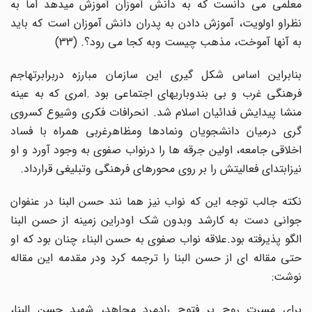
معلمی می دانست که به دانش آموزان آموزش میدهد اما به
نظراو اولویت، آموزش دادن به پدران دانش آموزان است که باید
به آنها آموخت، مذهب چیست وبه کجا می رود؟. (33)
بنابراین اساس شکل گیری این سازمان مبارزه دربرابرتهاجم
فرهنگی غرب و بی بندوباریهای اجتماعی بود .امری که به عینه
منشا پیدایش فدائیان اسلام شد. انحرافات فکری وشیوع کسروی
گری درمیان دانشجویان ونمادها ومظاهرغربی همراه با فساد
اخلاقی جامعه، اولین جرقه ها را درنواب صفوی به وجود آورد و او
نیزابتدای فعالیتش را بر روی محورهای فرهنگی وتبلیغی قرارداد.
نکته جالب توجه این که نواب نیز هما نند حسن البنا در عنفوان
جوانی دست به کارشد وبدون شک اودراین زمینه از حسن البنا
الگو پذیرفته بود.علاقه نواب صفوی به حسن البناء چنان بود که او
حتی مقاله ای از حسن البنا را ترجمه کرد ودر مقدمه این مقاله
نوشت:
برای مسرت روح پر فتوح رادمرد مجاهد، شهید حسن البنا،