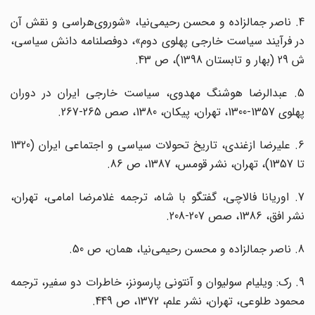
4. ناصر جمالزاده و محسن رحیمی‌نیا، «شوروی‌هراسی و نقش آن
در فرآیند سیاست خارجی پهلوی دوم»، دوفصلنامه دانش سیاسی،
ش 29 (بهار و تابستان 1398)، ص 43.
5. عبدالرضا هوشنگ مهدوی، سیاست خارجی ایران در دوران
پهلوی 1357-1300، تهران، پیکان، 1380، صص 265-267.
6. علیرضا ازغندی، تاریخ تحولات سیاسی و اجتماعی ایران (1320
تا 1357)، تهران، نشر قومس، 1387، ص 86.
7. اوریانا فالاچی، گفتگو با شاه، ترجمه غلامرضا امامی، ‌تهران،
نشر افق، 1386، صص 207-208.
8. ناصر جمالزاده و محسن رحیمی‌نیا، همان، ص 50.
9. رک: ویلیام سولیوان و آنتونی پارسونز، خاطرات دو سفیر، ترجمه
محمود طلوعی، تهران، نشر علم، 1372، ص 449.