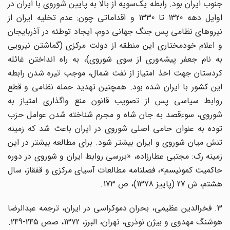
جنوب ایران بود. رابطه یک‌سویه از بالا به پایین شوروی با ایران در
اوایل دهه 1320 تا 1330 و اقداماتی چون: عدم تخلیه ایران از
نیروهای نظامی پس جنگ جهانی دوم، ایجاد توطئه در آذربایجان
و اعلام خودمختاری این منطقه از دولت مرکزی (گماشتن نیرویی
به نام جعفر پیشه‌وری از سوی شوروی)، به راه انداختن غائله
کردستان جهت اخذ امتیاز از نفت شمال، موجب تیره شدن رابطه
این کشور با ایران شده بود. همچنین تهدید حمله نظامی و قطع
روابط سیاسی پس از تصویب قانون منع واگذاری امتیاز به
شوروی، سوءقصد به جان شاه و مجرم شناخته شدن عوامل حزب
توده به ‌عنوان حامی اصلی شوروی در ایران باعث شد که زمینه
تنش میان شوروی و ایران بیشتر شود. برای مطالعه بیشتر در این
زمینه رک: مجتبی عطارزاده، «بررسی روابط ایران و شوروی در دوره‌‌
حاکمیت کمونیسم»، فصلنامه‌‌ مطالعات آسیای مرکزی و قفقاز، سال
هشتم، ش‌‌ 27 (پاییز 1378)، ص 173.
3. فخرالدین عظیمی، بحران دموکراسی در ایران، ترجمه عبدالرضا
هوشنگ مهدوی و بیژن نوذری، تهران، البرز، 1372، صص 245-249.