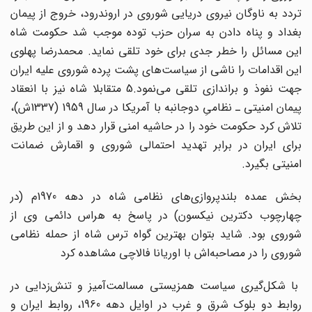
تردد به ناوگان نیروی دریایی شوروی در اروندرود، خروج از پیمان
بغداد و پناه دادن به سران حزب توده موجب شد حکومت شاه
این مسائل را خطر جدی برای خود تلقی نماید. محمدرضا پهلوی
این اقدامات را ناشی از سیاست‌های پشت پرده شوروی علیه ایران
جهت نفوذ و براندازی تلقی می‌نمود.‌5 متقابلا شاه نیز با انعقاد
پیمان امنیتی ـ نظامیِ دوجانبه با آمریکا در سال 1959 (1337ش)،
تلاش کرد حکومت خود را در حاشیه امنی قرار دهد و از این طریق
برای ایران در برابر تهدید احتمالی شوروی و اقمارش ضمانت
امنیتی بگیرد.
بخش عمده بلندپروازی‌های نظامی شاه در دهه 1970م (در
چهارچوب دکترین نیکسون) در پاسخ به هراس دائمی وی از
شوروی بود. شاید بتوان بهترین گواه ترس شاه از حمله نظامی
شوروی را در مصاحبه‌اش با اوریانا فالاچی مشاهده کرد
با شکل‌گیری سیاست همزیستی مسالمت‌آمیز و تنش‌زدایی در
روابط دو بلوک شرق و غرب در اوایل دهه 1960، روابط ایران و