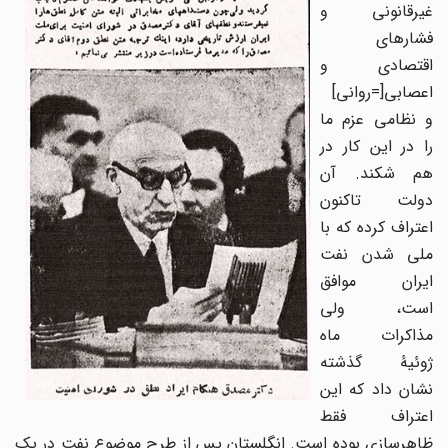
غیرقانونی و
فشارهای
اقتصادی و
اعصابی[=روانی]
و نظامی عزم ما
را در این کار در
هم شکند. آن
دولت تاکنون
اعتراف کرده که با
ملی شدن نفت
ایران موافق
است، ولی
مذاکرات ماه
ژوئیۀ گذشته
نشان داد که این
اعتراف فقط
ظاهرسازی بوده است. انگلستان پس از طرح موضوع نفت در یک