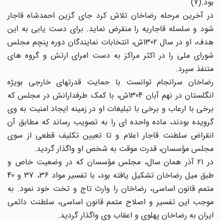
بود.(7)
در آخرین مرحله رضاخان تلاش کرد جای گزین احمدشاه قاجار
شود و سلسله قاجاریه را منقرض نماید. برای دست یابی به این
هدف، او در سال 1302ش، انتخابات نمایندگان دوره پنچم مجلس
شورای ملی را در اکثر مراکز به دست امرای ارتش و گروه های
متنفذ سپرد.
رضاخان سرانجام توانست با حمایت قدرتهای خارجی بویژه
انگلستان در نهم آبان 1304ش، با کمک طرفدارانش در مجلس که
برخی با ارعاب و برخی با تبلیغات او در زمینه ایجاد امنیت به وی
گرویده بودند، ماده واحده ای را به تصویب رساند که مطابق آن
انقراض سلطنت قاجار اعلام و تا تعیین تکلیف قطعی از سوی
مجلس مؤسسان، قدرت موقت به شخص او واگذار گردید.
در 21 آذر همان سال، مجلس مؤسسان که در وضعیت خاص و
طبق میل رضاخان تشکیل یافته بود، با تفسیر مواد 36، 37 و 40
متمم قانون اساسی، رضاخان را وارث تاج و تخت خود نمود. به
موجب این تفسیر و اصلاح متمم قانون اساسی، سلطنت دائمی
ایران به رضاخان پهلوی و اعقاب وی واگذار گردید.