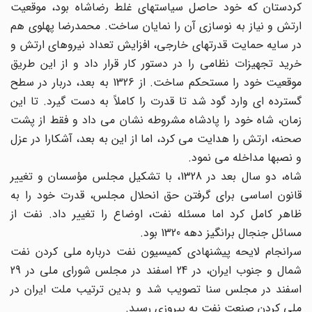
کردستان که خود حاصل سیاستهای غلط رضاشاه بود، موقعیت
ارتش و نیاز به نوسازی آن را نمایان ساخت. محمدرضا پهلوی هم
در سایه حمایت قدرتهای خارجی، افزایش تعداد نیروهای ارتش و
خرید تجهیزات نظامی را در دستور کار قرار داد و از این طریق
موقعیت خود را مستحکم ساخت. از 1326 به بعد، دربار در سطح
گسترده ای وارد گود شد تا قدرت را کاملاً به دست گیرد. تا این
زمان، شاه خود را پادشاه مشروطه نشان می داد و فقط از پشت
صحنه، ارتش را هدایت می کرد، اما از این به بعد، آشکارا در عزل
و نصبها مداخله می نمود.
شاه، دو سال بعد در 1328، با تشکیل مجلس مؤسسان و تغییر
قانون اساسی برای گرفتن حق انحلال مجلس، قدرت خود را به
ظاهر کامل کرد اما مسئله نفت، اوضاع را تغییر داد. نفت از
مسائل جنجال برانگیز دهه 1320 بود.
سرانجام لایحه پیشنهادی کمیسیون نفت درباره ملی کردن نفت
شمال و جنوب ایران، در 24 اسفند در مجلس شورای ملی در 29
اسفند در مجلس سنا تصویب شد و بدین ترتیب ملت ایران در
ملی کردن صنعت نفت به پیروزی رسید.