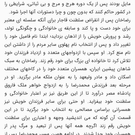
مایل بودند پس از یک دوره هرج و مرج و بی ثباتی، شرایطی را
در کشور حاکم کنند که بدون چون و چرا دستورات آنها اجرا شود.
رضاخان پس از انقراض سلطنت قاجار برای آنکه سلسله ای معتبر
برای خود دست و پا کند و سابقه ی خانوادگی و چگونگی تولد،
رشد و پرورش خویش را از اذهان بزداید؛ ابتدا نام فامیل خود را
تغییر داد و پس از انتخاب نام پهلوی سایر مردم را از داشتن این
نام منع کرد. او سپس با ازدواجهای متعدد و ازدیاد فرزندان خود
تلاش کرد تا خانواده ای بزرگ برای خود رقم زند. رضاخان به سبک
شاهان پیشین ایران، همسران متعدد خود را در کاخهای مختلف
اسکان داد و مادر ولیعهد را به عنوان ملکه مادر برگزید. او در
مرحله بعد فرزندش محمدرضا را به ازدواج خواهر ملک فاروق
پادشاه مصر درآورد تا از این طریق نیز بر اعتبار خانوادگی و
سلطنت خود بیفزاید. او حتی برای سایر فرزندان خویش نیز
همسرانی براساس مصالحی به انتخاب خود برگزید تا در این
قسمت آن گونه که می اندیشید وجهه و اعتباری برای سلطنت
خویش رقم زند اگرچه همه آنها پس از تبعید و مرگ پدر از
همسران خود جدا شدند. در ادامه همین مسیر محمدرضا پس از