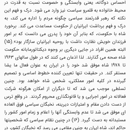
احساس دوگانه، یعنی وابستگی و خصومت نسبت به قدرت در
محیط خانواده به قلمرو سیاست نیز وارد می شود. درک و فهم این
نکته که رهبر قدرتمند سیاسی چگونه مردم را اداره می کند، به
درک و فهم برداشت ایرانیان از حکومت مساعدت می کند. برخورد
شاه با حکومت، که بنابر آن خود را پدری می دانست که بر امور
فرزندان خویش نظارت داشت با روحیه ایرانیان سازگار بود».(15)
البته همین افراد در جایی دیگری بر وجوه دیکتاتورمابانه حکومت
شاه صحه می گذارند. لذا اذعان می کنند که در طول سالهای 1963
تا 1978 شاه موفق شد خود را در ایران به عنوان فعال ما یشا
مستقر کند. در حقیقت تنها تعیین کننده خطوط اساسی و تصمیم
گیرنده در کلیه امور مملکتی، شخص شاه خواهد بود. چنین
تسلطی موجب می شد که تا دیگران از امکان هرگونه شرکت
فعالانه در امور اجرایی و یا قانونگذاری محروم گردند. در واقع ترس
از دست دادن مقام و امتیازات دیرینه، نخبگان سیاسی فوق العاده
ای موفق می شد تا عدم وابستگی آنها را اعلام و زمام امور کشور را
مستبدانه به دست گیرد. (16) در چنین نظام سیاسی که شخصیتها
حاکم اند، شاه ایران به چنین مقامی می رسد که نخبگان کشور، در