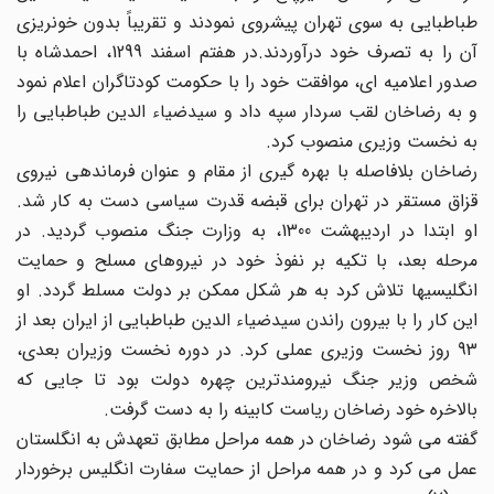
طباطبایی به سوی تهران پیشروی نمودند و تقریباً بدون خونریزی
آن را به تصرف خود درآوردند.در هفتم اسفند 1299، احمدشاه با
صدور اعلامیه ای، موافقت خود را با حکومت کودتاگران اعلام نمود
و به رضاخان لقب سردار سپه داد و سیدضیاء الدین طباطبایی را
به نخست وزیری منصوب کرد.
رضاخان بلافاصله با بهره گیری از مقام و عنوان فرماندهی نیروی
قزاق مستقر در تهران برای قبضه قدرت سیاسی دست به کار شد.
او ابتدا در اردیبهشت 1300، به وزارت جنگ منصوب گردید. در
مرحله بعد، با تکیه بر نفوذ خود در نیروهای مسلح و حمایت
انگلیسیها تلاش کرد به هر شکل ممکن بر دولت مسلط گردد. او
این کار را با بیرون راندن سیدضیاء الدین طباطبایی از ایران بعد از
93 روز نخست وزیری عملی کرد. در دوره نخست وزیران بعدی،
شخص وزیر جنگ نیرومندترین چهره دولت بود تا جایی که
بالاخره خود رضاخان ریاست کابینه را به دست گرفت.
گفته می شود رضاخان در همه مراحل مطابق تعهدش به انگلستان
عمل می کرد و در همه مراحل از حمایت سفارت انگلیس برخوردار