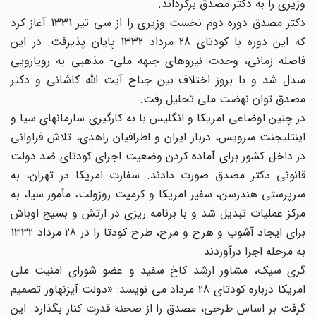
وزیری را به دکتر مصدق برگرداند.
دکتر مصدق دوره دوم نخست وزیری را از سی تیر 1331 آغاز کرد
که این دوره با کودتای 28 مرداد 1332 پایان پذیرفت. در این
فاصله زمانی، وحدت نیروهای جبهه ملی- مذهبی به رویارویی
مبدل شد و با بروز اختلاف بین جناح آیت الله کاشانی و دکتر
مصدق توان نهضت ملی تحلیل رفت.
در چنین اوضاعی امریکا و انگلیس با به کارگیری سازمانهای سیا و
اینتلیجنت سرویس، دربار ایران و اطرافیان زاهدی، تلاش فراوانی
در داخل کشور برای آماده کردن وضعیت اجرای کودتای ضد دولت
قانونی دکتر مصدق صورت دادند. سفارت امریکا در تهران، به
سرپرستی هندرسن، سفیر امریکا و کرمیت روزولت، مأمور سیا، به
مرکز عملیات تبدیل شد و با برنامه ریزی در ارتش و بسیج اوباش
برای ایجاد آشوب و هرج و مرج، طرح کودتا را در 28 مرداد 1332
به مرحله اجرا درآوردند.
گری سیک، مشاور ارشد کاخ سفید و عضو شورای امنیت ملی
امریکا درباره کودتای 28 مرداد می نویسد: «دولت آیزنهاور تصمیم
گرفت بر اساس طرحی، مصدق را از صحنه قدرت کنار بگذارد. این