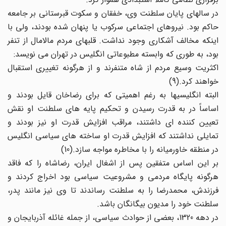
در سالهای پایان سلطنت وی، خفقان و سکوت قبرستانی بر جامعه
حاکم بود. نیروهای اجتماعی سرکوب یا پنهان شده بودند، ولی با
اینکه مخالف آشکاری وجود نداشت. قلبهای مردم مالامال از تنفر
بود، به طوری که وابسته مطبوعاتی انگلیس در تهران می نویسد:
اکثریت وسیع مردم از شاه متنفرند و از هرگونه تغییری استقبال
خواهند کرد.(9)
البته انگلیسیها به رغم اهمیتی که برای رضاخان قایل بودند و
اساساً در به قدرت رسیدن و تحکیم پایه های سلطنت او نقش
تعیین کننده ای داشتند، مراقب افزایش قدرت او نیز بودند و
تمایلی نداشتند که افزایش قدرت او ساخته های سیاسی انگلیس
در منطقه خاورمیانه را با مخاطره مواجه سازد.(10)
بر این اساس متفقین پس از اشغال ایران، رضاشاه را که فاقد
هرگونه پایگاه مردمی و مشروعیت سیاسی بود اخراج کردند و
فرزندش، محمدرضا را به سلطنت رساندند تا وی نیز مانند پدر،
سلطنت خود را مدیون بیگانگان باشد.
در دهه 1320، بعضی از حوادث سیاسی، از جمله غائله آذربایجان و