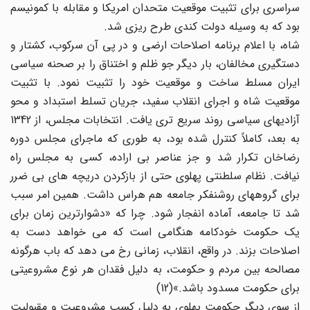
سراسری برای تثبیت موقعیت متحدان امریکا و مقابله با کمونیسم
بود که به وسیله دولت کندی طرح ریزی شد.
شاه، با اعلام برنامه اصلاحات ارضی و در پی آن سرکوب، کشتار و
دستگیری مخالفان، بار دیگر جو ظلم و اختناق را بر صحنه سیاسی
ایران مسلط ساخت و موقعیت خود را تثبیت نمود. با تثبیت
موقعیت شاه و اجرای انقلاب سفید، جریان تسلط استبداد و محو
آزادیهای سیاسی روند سریع تری یافت. انتخابات مجلس، از 1342
به بعد، کاملاً کنترل شده بود، به طوری که ماجرای مجلس دوره
رضاخان تکرار شد و جز عناصر بی اراده، کسی به مجلس راه
نیافت. نظام سلطنتی پهلوی حتی از بازکردن دریچه های بی ضرر
برای گروههای روشنفکر جامعه هم هراس داشت. همین امر سبب
شد تا جامعه، آماده انفجار شود. چرا که «دشوارترین زمان برای
یک حکومت خودکامه هنگامی است که می خواهد دست به
اصلاحات بزند. در واقع، انقلاب، زمانی رخ می دهد که باب هرگونه
مصالحه بین مردم و حکومت، به دلیل فقدان هر نوع مشروعیتی
برای حکومت مسدود باشد.»(12)
از سوی دیگر حکومت پهلوی به دلیل کسب مشروعیت و مقبولیت