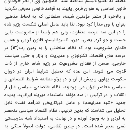
معتقد به ناسیونالیسم شناخته نشد. همچنین وی از نظر طرفداران
قانون اساسی به عنوان فردی پایبند به قواعد قانونی معرفی نگردید
و بالاخره از منظر مؤمنین شیعه، سلطانی که به لحاظ مذهبی
بتوان با وی مدارا کرد نبود. لذا باید عامل اصلی شکست رژیم شاه
را در این سه عرصه متفاوت، ولی هم راستا از مشروعیت یابی
جست و جو کرد. یعنی، دین، ناسیونالیسم، قانون گرایی و همین
فقدان مشروعیت بود که نظام سلطنتی را به زمین زد»(13) در
عرصه های اقتصاد، تکنولوژی و مدیریت و بازار و حتی سیاست
خارجی، سخن از فقدان مشروعیت در رژیم شاه، خارج از ذات
قدرت می شوند. این عده که تحلیل شرایط ایران در دوران
حکومت پهلوی و پیش از آن را در پرتو مطالعه شرایط اقتصادی و
سیاسی معاصر ایران می پردازند، نظام اقتصادی سیاسی قبل از
انقلاب را در ترکیبی از سه مؤلفه «استبداد دیرینه ایرانی»، پدیده
جدید «شبه مدرنیسم» و عامل غیرتاریخی «درآمد نفت» قابل
تحلیل می شناسند که بدین ترتیب، نظام اقتصاد سیاسی منحصر
به فردی را به وجود آورده و در نهایت به استبداد شبه مدرنیستی
نفتی منجر شده است. در چنین نظامی، دولت اصولاً متکی به