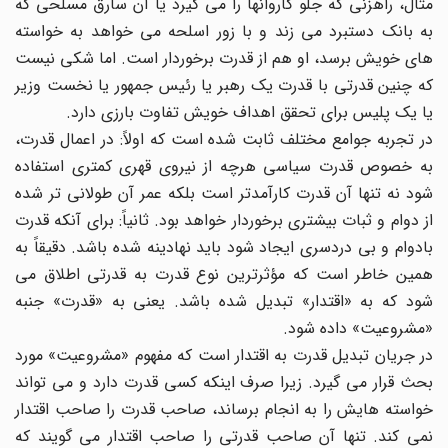
مثال، راهزنی که جلو کاروانها را می گیرد یا آن سارق مسلحی که
به بانک دستبرد می زند و با زور اسلحه می خواهد به خواسته
های خویش برسد، او هم از قدرت برخوردار است. اما شکی نیست
که چنین قدرتی با قدرت یک رهبر یا رئیس جمهور یا نخست وزیر
یا یک پلیس برای تحقق اهداف خویش تفاوت بارزی دارد.
در تجربه جوامع مختلف ثابت شده است که اولاً: در اعمال قدرت،
به خصوص قدرت سیاسی هرچه از نیروی قهری کمتری استفاده
شود نه تنها آن قدرت کارآمدتر است بلکه عمر آن طولانی تر شده
از دوام و ثبات بیشتری برخوردار خواهد بود. ثانیاً: برای آنکه قدرت
بادوام و بی دردسری ایجاد شود باید نهادینه شده باشد. دقیقاً به
همین خاطر است که مؤثرترین نوع قدرت به قدرتی اطلاق می
شود که به «اقتدار» تبدیل شده باشد. یعنی به «قدرت» جنبه
«مشروعیت» داده شود.
در جریان تبدیل قدرت به اقتدار است که مفهوم «مشروعیت» مورد
بحث قرار می گیرد. زیرا صرف اینکه کسی قدرت دارد و می تواند
خواسته هایش را به انجام برساند، صاحب قدرت را صاحب اقتدار
نمی کند. تنها آن صاحب قدرتی را صاحب اقتدار می گویند که