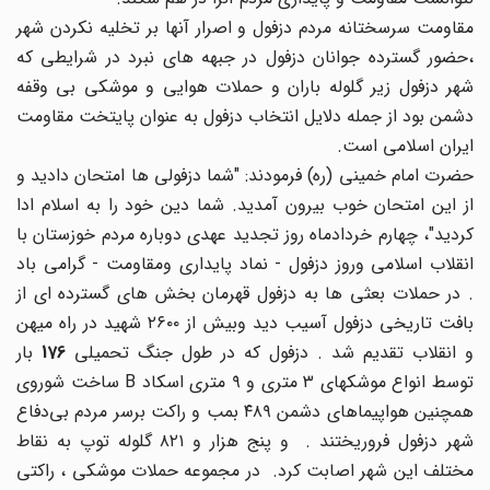
مقاومت سرسختانه مردم دزفول و اصرار آنها بر تخلیه نکردن شهر
،حضور گسترده جوانان دزفول در جبهه های نبرد در شرایطی که
شهر دزفول زیر گلوله باران و حملات هوایی و موشکی بی وقفه
دشمن بود از جمله دلایل انتخاب دزفول به عنوان پایتخت مقاومت
ایران اسلامی است.
حضرت امام خمینی (ره) فرمودند: "شما دزفولی ها امتحان دادید و
از این امتحان خوب بیرون آمدید. شما دین خود را به اسلام ادا
کردید"، چهارم خردادماه روز تجدید عهدی دوباره مردم خوزستان با
انقلاب اسلامی وروز دزفول - نماد پایداری ومقاومت - گرامی باد
. در حملات بعثی ها به دزفول قهرمان بخش های گسترده ای از
بافت تاریخی دزفول آسیب دید وبیش از ۲۶۰۰ شهید در راه میهن
و انقلاب تقدیم شد . دزفول که در طول جنگ تحمیلی
176
بار
توسط انواع موشک‎های ۳ متری و ۹ متری اسکاد B ساخت شوروی
همچنین هواپیماهای دشمن ۴۸۹ بمب و راکت برسر مردم بی‌دفاع
شهر دزفول فروریختند . و پنج هزار و ۸۲۱ گلوله توپ به نقاط
مختلف این شهر اصابت کرد. در مجموعه حملات موشکی ، راکتی